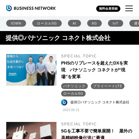
無料会員登録
IOWN
ローカル5G
AI
6G
IoT
通
提供◎パナソニック コネクト株式会社
SPECIAL TOPIC
PHSのリプレースを超えたDXを実
現 パナソニック コネクトが“現
場”を変革
パナソニック
プライベートLTE
ローカル5G
提供◎パナソニック コネクト株式会社
2023.06.21
SPECIAL TOPIC
5Gを工事不要で簡単展開！ 屋外の
高精細映像伝送に最適