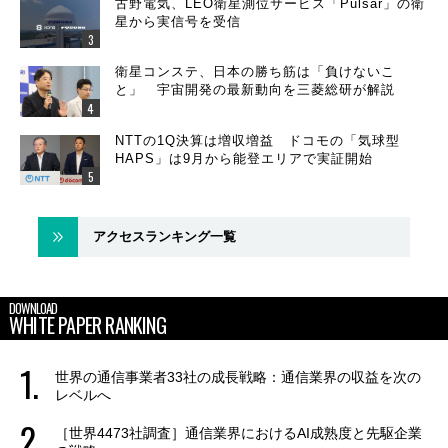
古野電気、LEO衛星測位サービス「Pulsar」の衛
星から実信号を受信
衛星コンステ、日本の勝ち筋は「負けないこ
と」 宇宙開発の最新動向を三菱総研が解説
NTTの1Q決算は増収増益 ドコモの「気球型
HAPS」は9月から能登エリアで実証開始
アクセスランキング一覧
DOWNLOAD
WHITE PAPER RANKING
世界の通信事業者33社の成長戦略：通信業界の収益を次の
レベルへ
［世界4473社調査］通信業界におけるAI成熟度と先駆企業