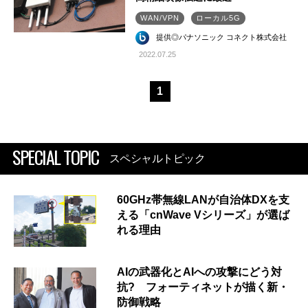
WAN/VPN
ローカル5G
提供◎パナソニック コネクト株式会社
2022.07.25
1
SPECIAL TOPIC
スペシャルトピック
60GHz帯無線LANが自治体DXを支
える「cnWave Vシリーズ」が選ば
れる理由
AIの武器化とAIへの攻撃にどう対
抗? フォーティネットが描く新・
防御戦略