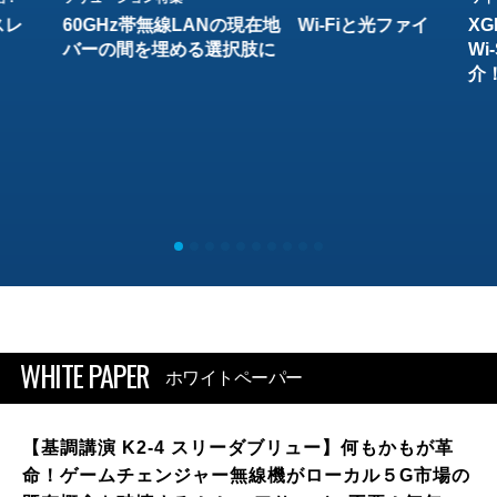
スレ
60GHz帯無線LANの現在地 Wi-Fiと光ファイ
XG
バーの間を埋める選択肢に
W
介
WHITE PAPER
ホワイトペーパー
【基調講演 K2-4 スリーダブリュー】何もかもが革
命！ゲームチェンジャー無線機がローカル５G市場の