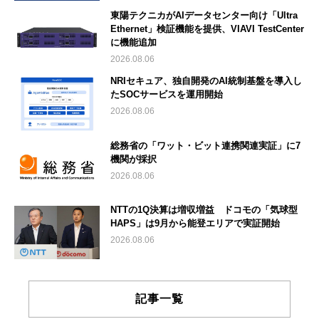
東陽テクニカがAIデータセンター向け「Ultra
Ethernet」検証機能を提供、VIAVI TestCenter
に機能追加
2026.08.06
NRIセキュア、独自開発のAI統制基盤を導入し
たSOCサービスを運用開始
2026.08.06
総務省の「ワット・ビット連携関連実証」に7
機関が採択
2026.08.06
NTTの1Q決算は増収増益 ドコモの「気球型
HAPS」は9月から能登エリアで実証開始
2026.08.06
記事一覧