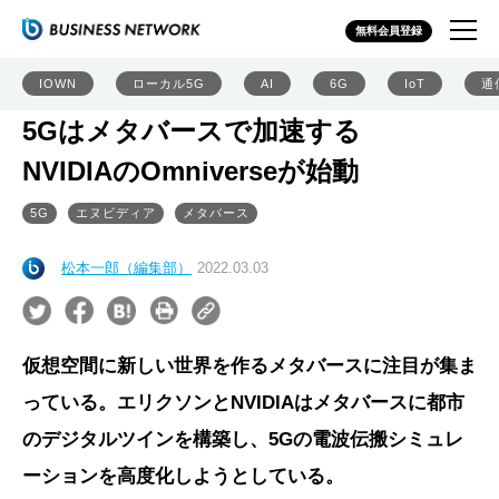
無料会員登録
IOWN
ローカル5G
AI
6G
IoT
通
5Gはメタバースで加速する
NVIDIAのOmniverseが始動
5G
エヌビディア
メタバース
松本一郎（編集部）
2022.03.03
仮想空間に新しい世界を作るメタバースに注目が集ま
っている。エリクソンとNVIDIAはメタバースに都市
のデジタルツインを構築し、5Gの電波伝搬シミュレ
ーションを高度化しようとしている。