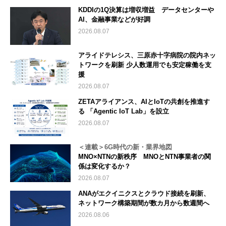
KDDIの1Q決算は増収増益 データセンターや
AI、金融事業などが好調
2026.08.07
アライドテレシス、三原赤十字病院の院内ネッ
トワークを刷新 少人数運用でも安定稼働を支
援
2026.08.07
ZETAアライアンス、AIとIoTの共創を推進す
る 「Agentic IoT Lab」を設立
2026.08.07
＜連載＞6G時代の新・業界地図
MNO×NTNの新秩序 MNOとNTN事業者の関
係は変化するか？
2026.08.07
ANAがエクイニクスとクラウド接続を刷新、
ネットワーク構築期間が数カ月から数週間へ
2026.08.06