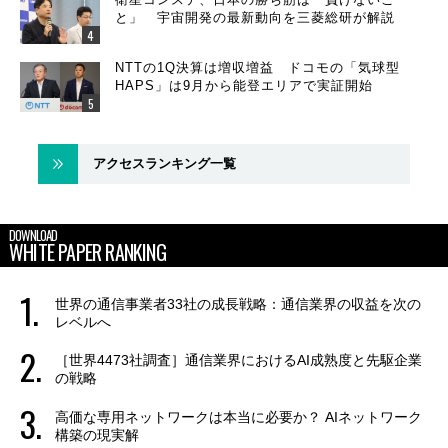
と」 宇宙開発の最新動向を三菱総研が解説
NTTの1Q決算は増収増益 ドコモの「気球型
HAPS」は9月から能登エリアで実証開始
アクセスランキング一覧
DOWNLOAD
WHITE PAPER RANKING
世界の通信事業者33社の成長戦略：通信業界の収益を次の
レベルへ
［世界4473社調査］通信業界におけるAI成熟度と先駆企業
の戦略
高価な専用ネットワークは本当に必要か？ AIネットワーク
構築の現実解