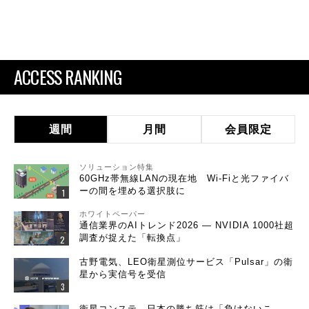
ACCESS RANKING
週間
月間
会員限定
ソリューション特集
60GHz帯無線LANの現在地 Wi-Fiと光ファイバ
ーの間を埋める選択肢に
ホワイトペーパー
通信業界のAIトレンド2026 ― NVIDIA 1000社超
調査が捉えた「転換点」
古野電気、LEO衛星測位サービス「Pulsar」の衛
星から実信号を受信
衛星コンステ、日本の勝ち筋は「負けないこ