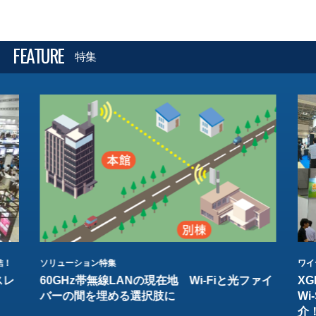
FEATURE
特集
結！
ソリューション特集
ワイ
スレ
60GHz帯無線LANの現在地 Wi-Fiと光ファイ
XG
バーの間を埋める選択肢に
W
介