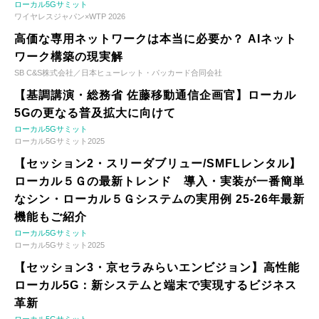
ローカル5Gサミット
ワイヤレスジャパン×WTP 2026
高価な専用ネットワークは本当に必要か？ AIネット
ワーク構築の現実解
SB C&S株式会社／日本ヒューレット・パッカード合同会社
【基調講演・総務省 佐藤移動通信企画官】ローカル
5Gの更なる普及拡大に向けて
ローカル5Gサミット
ローカル5Gサミット2025
【セッション2・スリーダブリュー/SMFLレンタル】
ローカル５Ｇの最新トレンド 導入・実装が一番簡単
なシン・ローカル５Ｇシステムの実用例 25-26年最新
機能もご紹介
ローカル5Gサミット
ローカル5Gサミット2025
【セッション3・京セラみらいエンビジョン】高性能
ローカル5G：新システムと端末で実現するビジネス
革新
ローカル5Gサミット