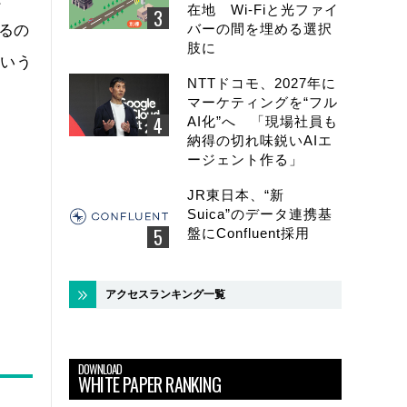
在地 Wi-Fiと光ファイ
バーの間を埋める選択
あるの
肢に
という
NTTドコモ、2027年に
マーケティングを“フル
AI化”へ 「現場社員も
納得の切れ味鋭いAIエ
ージェント作る」
JR東日本、“新
Suica”のデータ連携基
盤にConfluent採用
アクセスランキング一覧
DOWNLOAD
WHITE PAPER RANKING