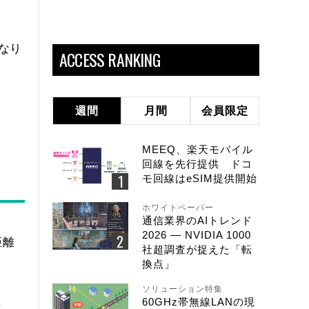
なり
ACCESS RANKING
週間
月間
会員限定
MEEQ、楽天モバイル
回線を先行提供 ドコ
モ回線はeSIM提供開始
ホワイトペーパー
通信業界のAIトレンド
2026 ― NVIDIA 1000
距離
社超調査が捉えた「転
換点」
ソリューション特集
60GHz帯無線LANの現
は