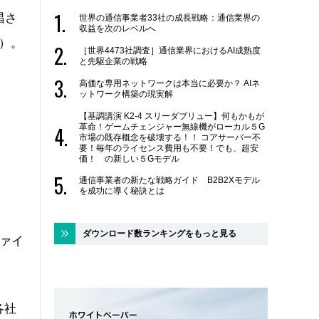
唱さ
世界の通信事業者33社の成長戦略：通信業界の
収益を次のレベルへ
）。
［世界4473社調査］通信業界におけるAI成熟度
と先駆企業の戦略
高価な専用ネットワークは本当に必要か？ AIネ
ットワーク構築の現実解
【基調講演 K2-4 スリーダブリュー】何もかもが
革命！ゲームチェンジャー無線機がローカル５G
市場の既存概念を破壊する！！ コアサーバー不
要！毎年のライセンス費用も不要！でも、超安
価！ の新しい５Gモデル
通信事業者の新たな戦略ガイド B2B2Xモデル
を成功に導く秘訣とは
ダウンロード数ランキングをもっと見る
ファイ
各社