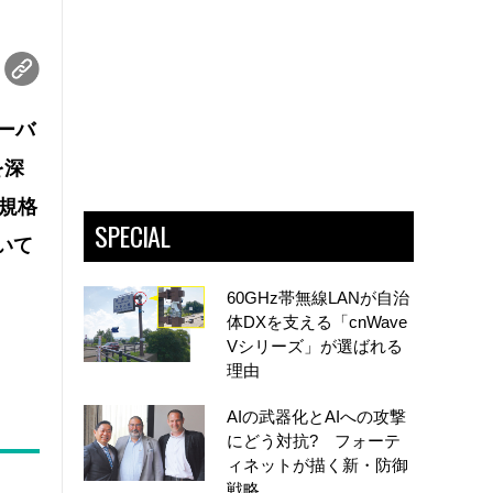
ーバ
を深
規格
SPECIAL
いて
60GHz帯無線LANが自治
体DXを支える「cnWave
Vシリーズ」が選ばれる
理由
AIの武器化とAIへの攻撃
にどう対抗? フォーテ
ィネットが描く新・防御
戦略