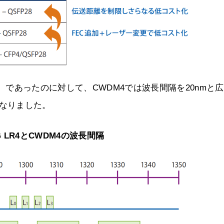
nm）であったのに対して、CWDM4では波長間隔を20nmと
なりました。
G LR4とCWDM4の波長間隔