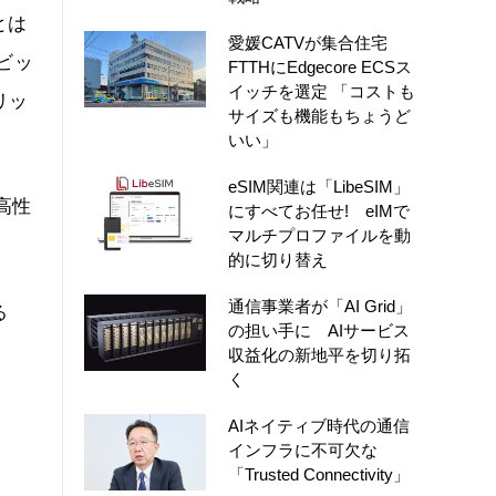
とは
愛媛CATVが集合住宅
長ビッ
FTTHにEdgecore ECSス
イッチを選定 「コストも
リッ
サイズも機能もちょうど
いい」
eSIM関連は「LibeSIM」
高性
にすべてお任せ! eIMで
マルチプロファイルを動
的に切り替え
通信事業者が「AI Grid」
る
の担い手に AIサービス
収益化の新地平を切り拓
く
AIネイティブ時代の通信
インフラに不可欠な
「Trusted Connectivity」