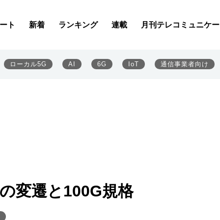
ート
新着
ランキング
連載
月刊テレコミュニケー
ローカル5G
AI
6G
IoT
通信事業者向け
の変遷と100G規格