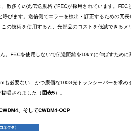
、数多くの光伝送規格でFECが採用されています。FEC
、前方誤り訂正と呼びます。送信側でエラーを検出・訂正するための冗
。この技術を使用すると、光部品のコストを低減できるメ
せん。FECを使用しないで伝送距離を10kmに伸ばすために
10kmも必要ない、かつ廉価な100G光トランシーバーを求め
M4」が提唱されました（
図表5
）。
CWDM4、そしてCWDM4-OCP