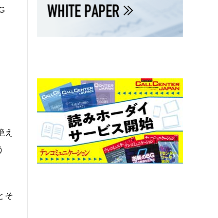
G
絶え
う
とそ