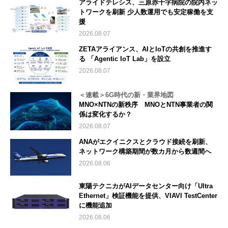
アライドテレシス、三原赤十字病院の院内ネッ
トワークを刷新 少人数運用でも安定稼働を支
援
2026.08.07
ZETAアライアンス、AIとIoTの共創を推進す
る 「Agentic IoT Lab」を設立
2026.08.07
＜連載＞6G時代の新・業界地図
MNO×NTNの新秩序 MNOとNTN事業者の関
係は変化するか？
2026.08.07
ANAがエクイニクスとクラウド接続を刷新、
ネットワーク構築期間が数カ月から数週間へ
2026.08.06
東陽テクニカがAIデータセンター向け「Ultra
Ethernet」検証機能を提供、VIAVI TestCenter
に機能追加
2026.08.06