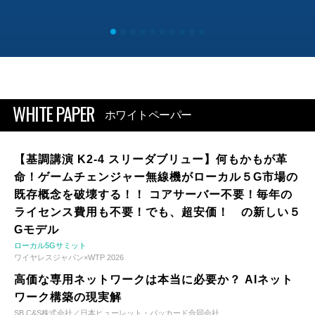
WHITE PAPER
ホワイトペーパー
【基調講演 K2-4 スリーダブリュー】何もかもが革
命！ゲームチェンジャー無線機がローカル５G市場の
既存概念を破壊する！！ コアサーバー不要！毎年の
ライセンス費用も不要！でも、超安価！ の新しい５
Gモデル
ローカル5Gサミット
ワイヤレスジャパン×WTP 2026
高価な専用ネットワークは本当に必要か？ AIネット
ワーク構築の現実解
SB C&S株式会社／日本ヒューレット・パッカード合同会社