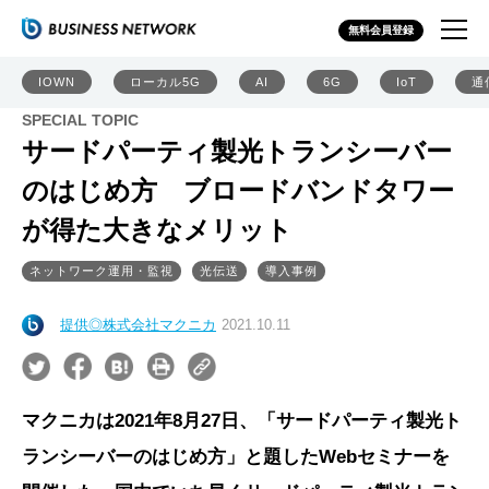
無料会員登録
IOWN
ローカル5G
AI
6G
IoT
通
SPECIAL TOPIC
サードパーティ製光トランシーバー
のはじめ方 ブロードバンドタワー
が得た大きなメリット
ネットワーク運用・監視
光伝送
導入事例
提供◎株式会社マクニカ
2021.10.11
マクニカは2021年8月27日、「サードパーティ製光ト
ランシーバーのはじめ方」と題したWebセミナーを