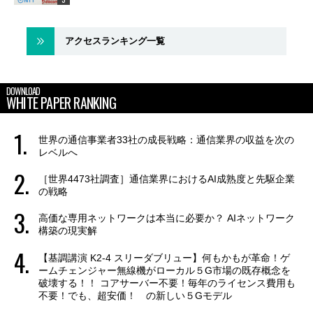
アクセスランキング一覧
DOWNLOAD
WHITE PAPER RANKING
世界の通信事業者33社の成長戦略：通信業界の収益を次の
レベルへ
［世界4473社調査］通信業界におけるAI成熟度と先駆企業
の戦略
高価な専用ネットワークは本当に必要か？ AIネットワーク
構築の現実解
【基調講演 K2-4 スリーダブリュー】何もかもが革命！ゲ
ームチェンジャー無線機がローカル５G市場の既存概念を
破壊する！！ コアサーバー不要！毎年のライセンス費用も
不要！でも、超安価！ の新しい５Gモデル