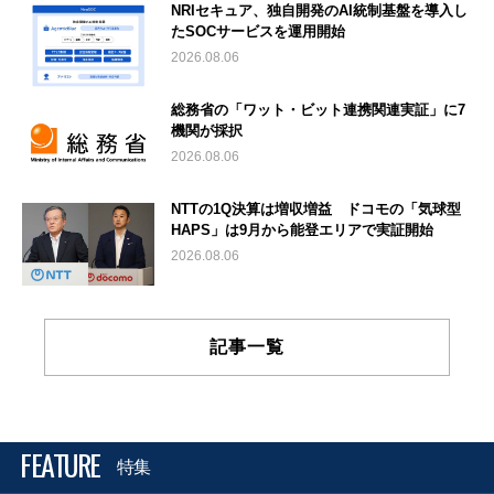
NRIセキュア、独自開発のAI統制基盤を導入し
たSOCサービスを運用開始
2026.08.06
総務省の「ワット・ビット連携関連実証」に7
機関が採択
2026.08.06
NTTの1Q決算は増収増益 ドコモの「気球型
HAPS」は9月から能登エリアで実証開始
2026.08.06
記事一覧
FEATURE
特集