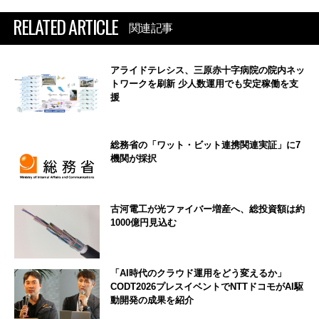
RELATED ARTICLE
関連記事
アライドテレシス、三原赤十字病院の院内ネッ
トワークを刷新 少人数運用でも安定稼働を支
援
総務省の「ワット・ビット連携関連実証」に7
機関が採択
古河電工が光ファイバー増産へ、総投資額は約
1000億円見込む
「AI時代のクラウド運用をどう変えるか」
CODT2026プレスイベントでNTTドコモがAI駆
動開発の成果を紹介