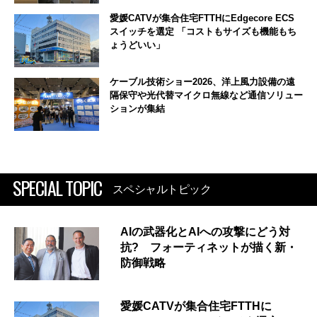
愛媛CATVが集合住宅FTTHにEdgecore ECS
スイッチを選定 「コストもサイズも機能もち
ょうどいい」
ケーブル技術ショー2026、洋上風力設備の遠
隔保守や光代替マイクロ無線など通信ソリュー
ションが集結
SPECIAL TOPIC
スペシャルトピック
AIの武器化とAIへの攻撃にどう対
抗? フォーティネットが描く新・
防御戦略
愛媛CATVが集合住宅FTTHに