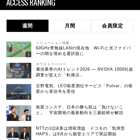
ACCESS RANKING
週間
月間
会員限定
ソリューション特集
60GHz帯無線LANの現在地 Wi-Fiと光ファイバ
ーの間を埋める選択肢に
ホワイトペーパー
通信業界のAIトレンド2026 ― NVIDIA 1000社超
調査が捉えた「転換点」
古野電気、LEO衛星測位サービス「Pulsar」の衛
星から実信号を受信
衛星コンステ、日本の勝ち筋は「負けないこ
と」 宇宙開発の最新動向を三菱総研が解説
NTTの1Q決算は増収増益 ドコモの「気球型
HAPS」は9月から能登エリアで実証開始