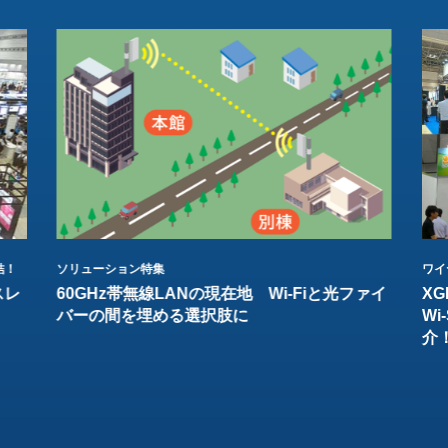
結！
ソリューション特集
ワイ
スレ
60GHz帯無線LANの現在地 Wi-Fiと光ファイ
XG
バーの間を埋める選択肢に
W
介