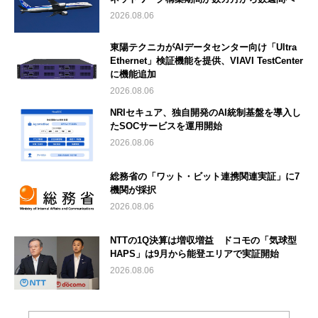
2026.08.06
東陽テクニカがAIデータセンター向け「Ultra
Ethernet」検証機能を提供、VIAVI TestCenter
に機能追加
2026.08.06
NRIセキュア、独自開発のAI統制基盤を導入し
たSOCサービスを運用開始
2026.08.06
総務省の「ワット・ビット連携関連実証」に7
機関が採択
2026.08.06
NTTの1Q決算は増収増益 ドコモの「気球型
HAPS」は9月から能登エリアで実証開始
2026.08.06