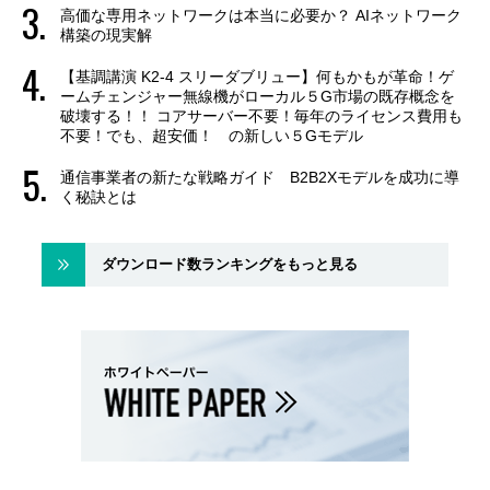
高価な専用ネットワークは本当に必要か？ AIネットワーク
構築の現実解
【基調講演 K2-4 スリーダブリュー】何もかもが革命！ゲ
ームチェンジャー無線機がローカル５G市場の既存概念を
破壊する！！ コアサーバー不要！毎年のライセンス費用も
不要！でも、超安価！ の新しい５Gモデル
通信事業者の新たな戦略ガイド B2B2Xモデルを成功に導
く秘訣とは
ダウンロード数ランキングをもっと見る