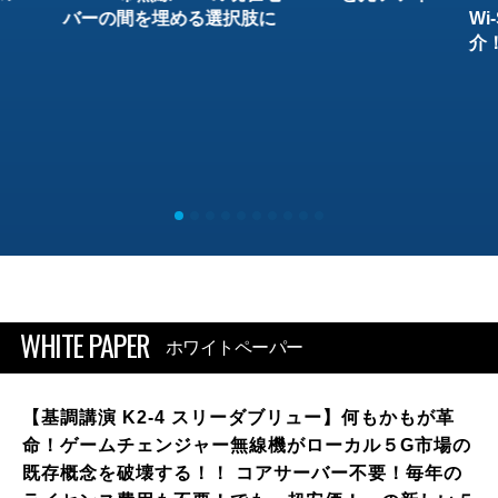
バーの間を埋める選択肢に
W
介
WHITE PAPER
ホワイトペーパー
【基調講演 K2-4 スリーダブリュー】何もかもが革
命！ゲームチェンジャー無線機がローカル５G市場の
既存概念を破壊する！！ コアサーバー不要！毎年の