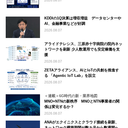
2026.08.07
KDDIの1Q決算は増収増益 データセンターや
AI、金融事業などが好調
2026.08.07
アライドテレシス、三原赤十字病院の院内ネッ
トワークを刷新 少人数運用でも安定稼働を支
援
2026.08.07
ZETAアライアンス、AIとIoTの共創を推進す
る 「Agentic IoT Lab」を設立
2026.08.07
＜連載＞6G時代の新・業界地図
MNO×NTNの新秩序 MNOとNTN事業者の関
係は変化するか？
2026.08.07
ANAがエクイニクスとクラウド接続を刷新、
ネットワーク構築期間が数カ月から数週間へ