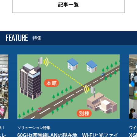
記事一覧
FEATURE
特集
結！
ソリューション特集
ワイ
スレ
60GHz帯無線LANの現在地 Wi-Fiと光ファイ
XG