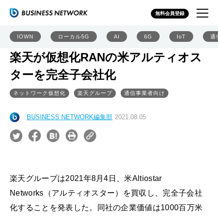
無料会員登録
IOWN
ローカル5G
AI
6G
IoT
通
楽天が仮想化RANの米アルティオス
ターを完全子会社化
ネットワーク仮想化
楽天グループ
通信事業者向け
BUSINESS NETWORK編集部
2021.08.05
楽天グループは2021年8月4日、米Altiostar
Networks（アルティオスター）を買収し、完全子会社
化することを発表した。同社の企業価値は1000百万米