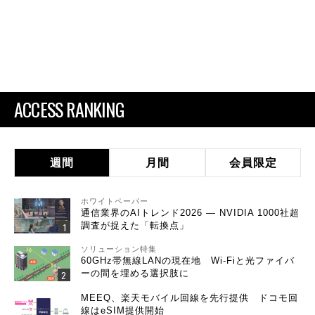
ACCESS RANKING
週間
月間
会員限定
ホワイトペーパー
通信業界のAIトレンド2026 ― NVIDIA 1000社超
調査が捉えた「転換点」
ソリューション特集
60GHz帯無線LANの現在地 Wi-Fiと光ファイバ
ーの間を埋める選択肢に
MEEQ、楽天モバイル回線を先行提供 ドコモ回
線はeSIM提供開始