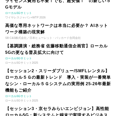
ライセンス費用も不要！でも、超安価！ の新しい５
Gモデル
ローカル5Gサミット
ワイヤレスジャパン×WTP 2026
高価な専用ネットワークは本当に必要か？ AIネット
ワーク構築の現実解
SB C&S株式会社／日本ヒューレット・パッカード合同会社
【基調講演・総務省 佐藤移動通信企画官】ローカル
5Gの更なる普及拡大に向けて
ローカル5Gサミット
ローカル5Gサミット2025
【セッション2・スリーダブリュー/SMFLレンタル】
ローカル５Ｇの最新トレンド 導入・実装が一番簡単
なシン・ローカル５Ｇシステムの実用例 25-26年最新
機能もご紹介
ローカル5Gサミット
ローカル5Gサミット2025
【セッション3・京セラみらいエンビジョン】高性能
ローカル5G：新システムと端末で実現するビジネス