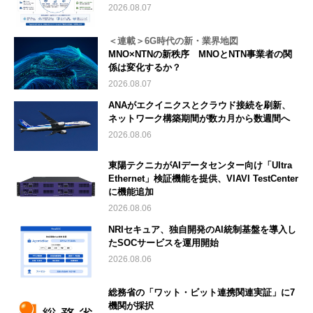
2026.08.07
＜連載＞6G時代の新・業界地図
MNO×NTNの新秩序 MNOとNTN事業者の関
係は変化するか？
2026.08.07
ANAがエクイニクスとクラウド接続を刷新、
ネットワーク構築期間が数カ月から数週間へ
2026.08.06
東陽テクニカがAIデータセンター向け「Ultra
Ethernet」検証機能を提供、VIAVI TestCenter
に機能追加
2026.08.06
NRIセキュア、独自開発のAI統制基盤を導入し
たSOCサービスを運用開始
2026.08.06
総務省の「ワット・ビット連携関連実証」に7
機関が採択