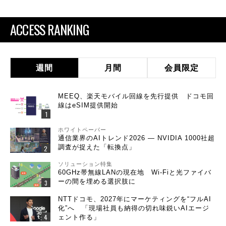
ACCESS RANKING
週間
月間
会員限定
MEEQ、楽天モバイル回線を先行提供 ドコモ回
線はeSIM提供開始
ホワイトペーパー
通信業界のAIトレンド2026 ― NVIDIA 1000社超
調査が捉えた「転換点」
ソリューション特集
60GHz帯無線LANの現在地 Wi-Fiと光ファイバ
ーの間を埋める選択肢に
NTTドコモ、2027年にマーケティングを“フルAI
化”へ 「現場社員も納得の切れ味鋭いAIエージ
ェント作る」