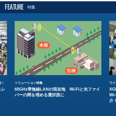
FEATURE
特集
結！
ソリューション特集
ワイ
スレ
60GHz帯無線LANの現在地 Wi-Fiと光ファイ
XG
バーの間を埋める選択肢に
W
介