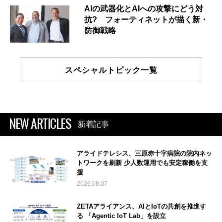
AIの武器化とAIへの攻撃にどう対
抗? フォーティネットが描く新・
防御戦略
スペシャルトピック一覧
NEW ARTICLES
新着記事
アライドテレシス、三原赤十字病院の院内ネッ
トワークを刷新 少人数運用でも安定稼働を支
援
2026.08.07
ZETAアライアンス、AIとIoTの共創を推進す
る 「Agentic IoT Lab」を設立