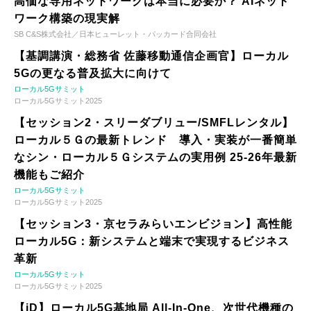
高価な専用ネットワークは本当に必要か？ AIネット
ワーク構築の現実解
SB C&S株式会社／日本ヒューレット・パッカード合同会社
【基調講演・総務省 佐藤移動通信企画官】ローカル
5Gの更なる普及拡大に向けて
ローカル5Gサミット
ローカル5Gサミット2025
【セッション2・スリーダブリュー/SMFLレンタル】
ローカル５Ｇの最新トレンド 導入・実装が一番簡単
なシン・ローカル５Ｇシステムの実用例 25-26年最新
機能もご紹介
ローカル5Gサミット
ローカル5Gサミット2025
【セッション3・京セラみらいエンビジョン】高性能
ローカル5G：新システムと端末で実現するビジネス
革新
ローカル5Gサミット
ローカル5Gサミット2025
【iD】ローカル5G基地局 All-In-One、次世代機種の