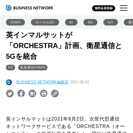
無料会員登録
IOWN
ローカル5G
AI
6G
IoT
通
英インマルサットが
「ORCHESTRA」計画、衛星通信と
5Gを統合
5G
衛星通信/HAPS
BUSINESS NETWORK編集部
2021.08.02
英インサルマットは2021年8月2日、次世代型通信
ネットワークサービスである「ORCHESTRA（オー