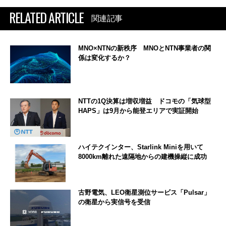
RELATED ARTICLE
関連記事
MNO×NTNの新秩序 MNOとNTN事業者の関
係は変化するか？
NTTの1Q決算は増収増益 ドコモの「気球型
HAPS」は9月から能登エリアで実証開始
ハイテクインター、Starlink Miniを用いて
8000km離れた遠隔地からの建機操縦に成功
古野電気、LEO衛星測位サービス「Pulsar」
の衛星から実信号を受信