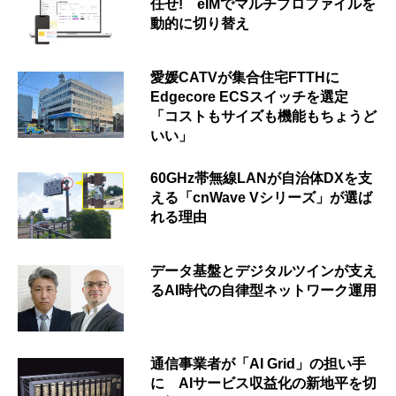
任せ! eIMでマルチプロファイルを
動的に切り替え
愛媛CATVが集合住宅FTTHに
Edgecore ECSスイッチを選定
「コストもサイズも機能もちょうど
いい」
60GHz帯無線LANが自治体DXを支
える「cnWave Vシリーズ」が選ば
れる理由
データ基盤とデジタルツインが支え
るAI時代の自律型ネットワーク運用
通信事業者が「AI Grid」の担い手
に AIサービス収益化の新地平を切