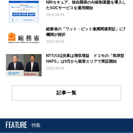
NRIセキュア、独自開発のAI統制基盤を導入し
たSOCサービスを運用開始
2026.08.06
総務省の「ワット・ビット連携関連実証」に7
機関が採択
2026.08.06
NTTの1Q決算は増収増益 ドコモの「気球型
HAPS」は9月から能登エリアで実証開始
2026.08.06
記事一覧
FEATURE
特集