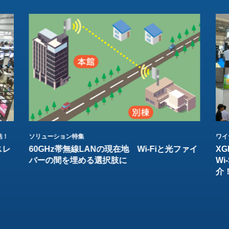
結！
ソリューション特集
ワイ
スレ
60GHz帯無線LANの現在地 Wi-Fiと光ファイ
XG
バーの間を埋める選択肢に
W
介