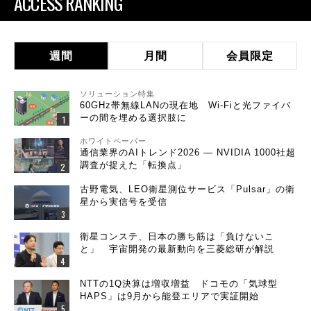
ACCESS RANKING
週間
月間
会員限定
ソリューション特集
60GHz帯無線LANの現在地 Wi-Fiと光ファイバ
ーの間を埋める選択肢に
ホワイトペーパー
通信業界のAIトレンド2026 ― NVIDIA 1000社超
調査が捉えた「転換点」
古野電気、LEO衛星測位サービス「Pulsar」の衛
星から実信号を受信
衛星コンステ、日本の勝ち筋は「負けないこ
と」 宇宙開発の最新動向を三菱総研が解説
NTTの1Q決算は増収増益 ドコモの「気球型
HAPS」は9月から能登エリアで実証開始