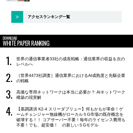
アクセスランキング一覧
DOWNLOAD
WHITE PAPER RANKING
世界の通信事業者33社の成長戦略：通信業界の収益を次の
レベルへ
［世界4473社調査］通信業界におけるAI成熟度と先駆企業
の戦略
高価な専用ネットワークは本当に必要か？ AIネットワーク
構築の現実解
【基調講演 K2-4 スリーダブリュー】何もかもが革命！ゲ
ームチェンジャー無線機がローカル５G市場の既存概念を
破壊する！！ コアサーバー不要！毎年のライセンス費用も
不要！でも、超安価！ の新しい５Gモデル