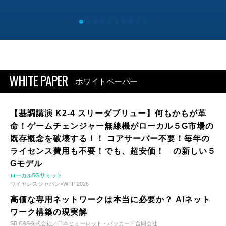
WHITE PAPER
ホワイトペーパー
【基調講演 K2-4 スリーダブリュー】何もかもが革
命！ゲームチェンジャー無線機がローカル５G市場の
既存概念を破壊する！！ コアサーバー不要！毎年の
ライセンス費用も不要！でも、超安価！ の新しい５
Gモデル
ローカル5Gサミット
ワイヤレスジャパン×WTP 2026
高価な専用ネットワークは本当に必要か？ AIネット
ワーク構築の現実解
SB C&S株式会社／日本ヒューレット・パッカード合同会社