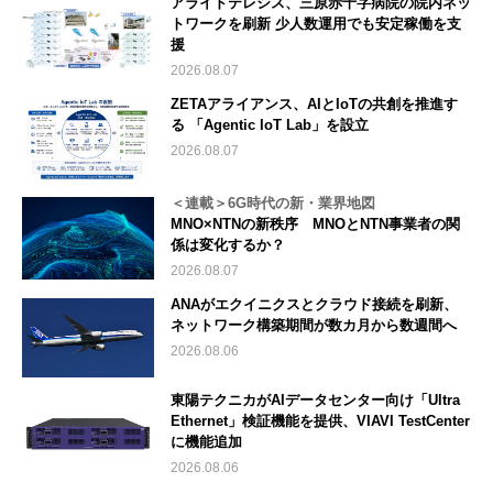
アライドテレシス、三原赤十字病院の院内ネッ
トワークを刷新 少人数運用でも安定稼働を支
援
2026.08.07
ZETAアライアンス、AIとIoTの共創を推進す
る 「Agentic IoT Lab」を設立
2026.08.07
＜連載＞6G時代の新・業界地図
MNO×NTNの新秩序 MNOとNTN事業者の関
係は変化するか？
2026.08.07
ANAがエクイニクスとクラウド接続を刷新、
ネットワーク構築期間が数カ月から数週間へ
2026.08.06
東陽テクニカがAIデータセンター向け「Ultra
Ethernet」検証機能を提供、VIAVI TestCenter
に機能追加
2026.08.06