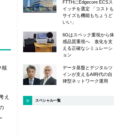
FTTHにEdgecore ECSス
イッチを選定 「コストも
サイズも機能もちょうど
いい」
6Gはスペック重視から体
感品質重視へ 進化を支
える正確なシミュレーシ
ョン
データ基盤とデジタルツ
中核
インが支えるAI時代の自
律型ネットワーク運用
考え
スペシャル一覧
の
ー