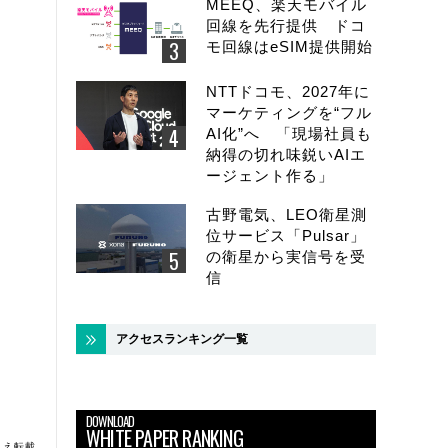
MEEQ、楽天モバイル
回線を先行提供 ドコ
モ回線はeSIM提供開始
NTTドコモ、2027年に
マーケティングを“フル
AI化”へ 「現場社員も
納得の切れ味鋭いAIエ
ージェント作る」
古野電気、LEO衛星測
位サービス「Pulsar」
の衛星から実信号を受
信
アクセスランキング一覧
DOWNLOAD
WHITE PAPER RANKING
うえ転載