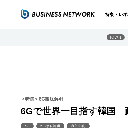
特集・レポ
IOWN
＜特集＞6G徹底解明
6Gで世界一目指す韓国 政
6G
6G徹底解明
海外動向