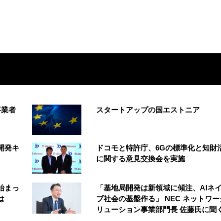
事業者
スタートアップの国エストニア
開発キ
ドコモと特許庁、6Gの標準化と知財
に関する意見交換会を実施
始まっ
「基地局開発は新領域に傾注、AIネ
は
ブ社会の基盤作る」 NEC ネットワ
リューション事業部門長 佐藤氏に聞