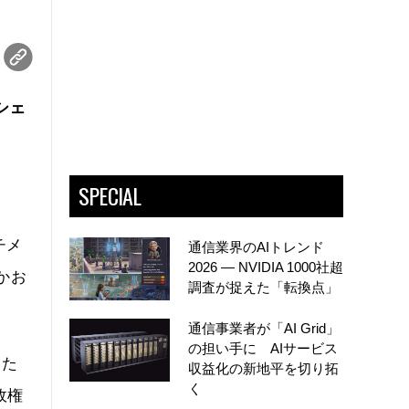
シェ
SPECIAL
チメ
通信業界のAIトレンド
2026 ― NVIDIA 1000社超
かお
調査が捉えた「転換点」
通信事業者が「AI Grid」
の担い手に AIサービス
きた
収益化の新地平を切り拓
く
政権