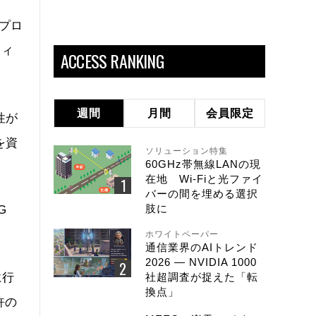
のプロ
ティ
ACCESS RANKING
週間
月間
会員限定
性が
を資
ソリューション特集
60GHz帯無線LANの現
在地 Wi-Fiと光ファイ
バーの間を埋める選択
肢に
G
ホワイトペーパー
通信業界のAIトレンド
2026 ― NVIDIA 1000
に行
社超調査が捉えた「転
換点」
許の