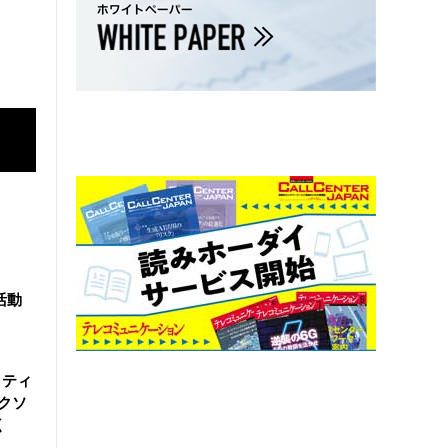
活動
イティ
ークソ
く