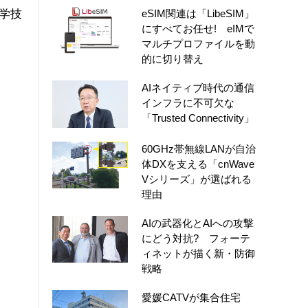
eSIM関連は「LibeSIM」
科学技
にすべてお任せ! eIMで
マルチプロファイルを動
的に切り替え
AIネイティブ時代の通信
インフラに不可欠な
「Trusted Connectivity」
60GHz帯無線LANが自治
体DXを支える「cnWave
Vシリーズ」が選ばれる
理由
AIの武器化とAIへの攻撃
にどう対抗? フォーテ
ィネットが描く新・防御
戦略
愛媛CATVが集合住宅