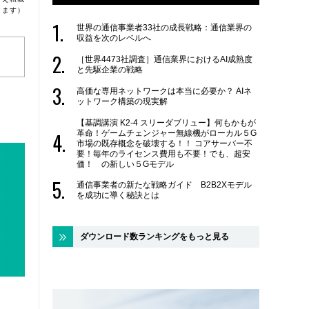
ります）
世界の通信事業者33社の成長戦略：通信業界の
収益を次のレベルへ
［世界4473社調査］通信業界におけるAI成熟度
と先駆企業の戦略
高価な専用ネットワークは本当に必要か？ AIネ
ットワーク構築の現実解
【基調講演 K2-4 スリーダブリュー】何もかもが
革命！ゲームチェンジャー無線機がローカル５G
市場の既存概念を破壊する！！ コアサーバー不
要！毎年のライセンス費用も不要！でも、超安
価！ の新しい５Gモデル
通信事業者の新たな戦略ガイド B2B2Xモデル
を成功に導く秘訣とは
ダウンロード数ランキングをもっと見る