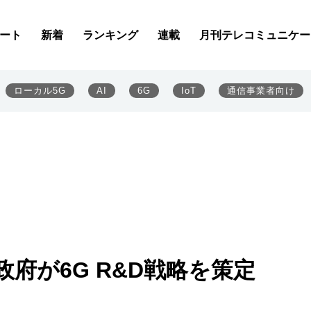
ート
新着
ランキング
連載
月刊テレコミュニケー
ローカル5G
AI
6G
IoT
通信事業者向け
府が6G R&D戦略を策定