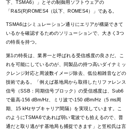
下、TSMA6）」とその制御用ソフトウェアの
「R&S(R)ROMES4（以下、ROMES4）」である。
TSMA6はシミュレーション通りにエリアが構築できて
いるかを確認するためのソリューションで、大きく3つ
の特長を持つ。
第1の特長は、業界一と呼ばれる受信感度の良さだ。こ
れを可能にしているのが、同製品の持つ高いダイナミッ
クレンジ対応と周波数イメージ除去、低位相雑音などの
技術である。「例えば基地局から取得したリファレンス
信号（SSB：同期信号ブロック）の受信感度は、Sub6
で最高-156 dBm/Hz、ミリ波で-150 dBm/Hz（5 ms周
期、15 kHzサブキャリア間隔）を実現しています。こ
のようにTSMA6であれば弱い電波でも拾えるので、普
通だと取り逃がす基地局も捕捉できます」と笠松氏は言