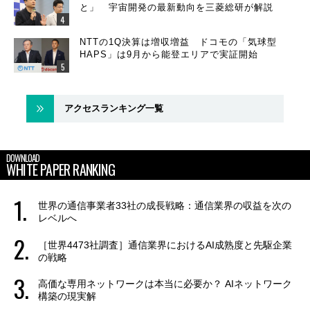
と」 宇宙開発の最新動向を三菱総研が解説
NTTの1Q決算は増収増益 ドコモの「気球型
HAPS」は9月から能登エリアで実証開始
アクセスランキング一覧
DOWNLOAD
WHITE PAPER RANKING
世界の通信事業者33社の成長戦略：通信業界の収益を次の
レベルへ
［世界4473社調査］通信業界におけるAI成熟度と先駆企業
の戦略
高価な専用ネットワークは本当に必要か？ AIネットワーク
構築の現実解