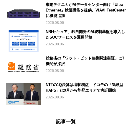
東陽テクニカがAIデータセンター向け「Ultra
Ethernet」検証機能を提供、VIAVI TestCenter
に機能追加
2026.08.06
NRIセキュア、独自開発のAI統制基盤を導入し
たSOCサービスを運用開始
2026.08.06
総務省の「ワット・ビット連携関連実証」に7
機関が採択
2026.08.06
NTTの1Q決算は増収増益 ドコモの「気球型
HAPS」は9月から能登エリアで実証開始
2026.08.06
記事一覧