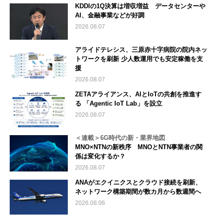
KDDIの1Q決算は増収増益 データセンターや
AI、金融事業などが好調
2026.08.07
アライドテレシス、三原赤十字病院の院内ネッ
トワークを刷新 少人数運用でも安定稼働を支
援
2026.08.07
ZETAアライアンス、AIとIoTの共創を推進す
る 「Agentic IoT Lab」を設立
2026.08.07
＜連載＞6G時代の新・業界地図
MNO×NTNの新秩序 MNOとNTN事業者の関
係は変化するか？
2026.08.07
ANAがエクイニクスとクラウド接続を刷新、
ネットワーク構築期間が数カ月から数週間へ
2026.08.06