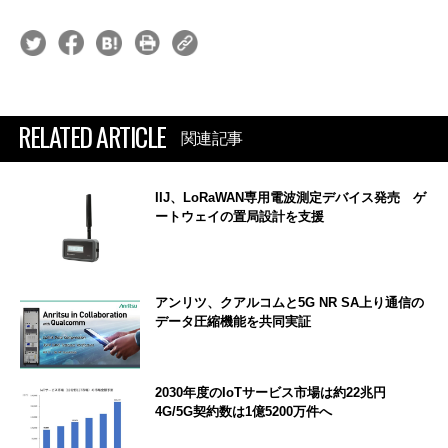
RELATED ARTICLE
関連記事
IIJ、LoRaWAN専用電波測定デバイス発売 ゲ
ートウェイの置局設計を支援
アンリツ、クアルコムと5G NR SA上り通信の
データ圧縮機能を共同実証
2030年度のIoTサービス市場は約22兆円
4G/5G契約数は1億5200万件へ