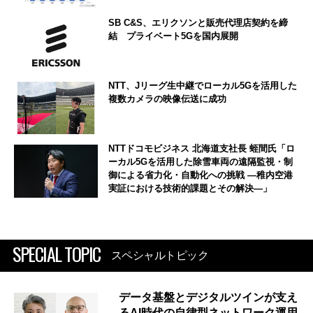
SB C&S、エリクソンと販売代理店契約を締
結 プライベート5Gを国内展開
NTT、Jリーグ生中継でローカル5Gを活用した
複数カメラの映像伝送に成功
NTTドコモビジネス 北海道支社長 蛭間氏「ロ
ーカル5Gを活用した除雪車両の遠隔監視・制
御による省力化・自動化への挑戦 ―稚内空港
実証における技術的課題とその解決―」
SPECIAL TOPIC
スペシャルトピック
データ基盤とデジタルツインが支え
るAI時代の自律型ネットワーク運用