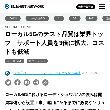
無料会員登録
IOWN
ローカル5G
AI
6G
IoT
通
SPECIAL TOPIC
ローカル5Gのテスト品質は業界トッ
プ サポート人員を3倍に拡大、コス
トも低減
ローカル5G
測定／テスト
提供◎ローデ・シュワルツ・ジャパン株式会社
2021.06.24
ローカル5Gにおけるローデ・シュワルツの強みは開
局準備から設置工事、運用に至るまでに必要なソリュ