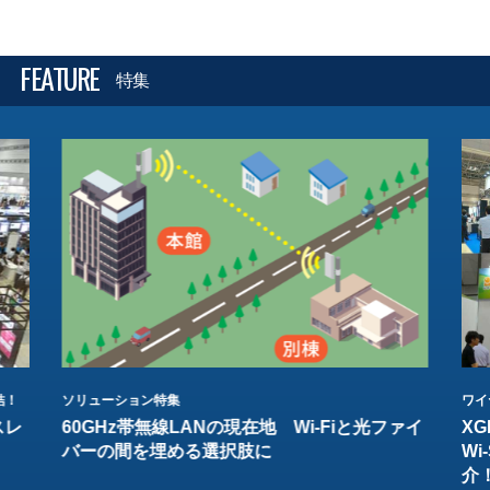
FEATURE
特集
結！
ソリューション特集
ワイ
スレ
60GHz帯無線LANの現在地 Wi-Fiと光ファイ
XG
バーの間を埋める選択肢に
W
介