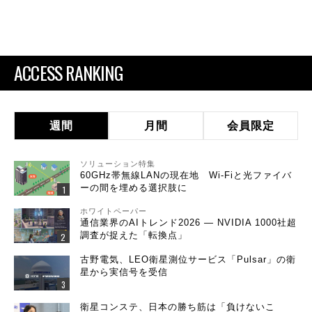
ACCESS RANKING
週間
月間
会員限定
ソリューション特集
60GHz帯無線LANの現在地 Wi-Fiと光ファイバ
ーの間を埋める選択肢に
ホワイトペーパー
通信業界のAIトレンド2026 ― NVIDIA 1000社超
調査が捉えた「転換点」
古野電気、LEO衛星測位サービス「Pulsar」の衛
星から実信号を受信
衛星コンステ、日本の勝ち筋は「負けないこ