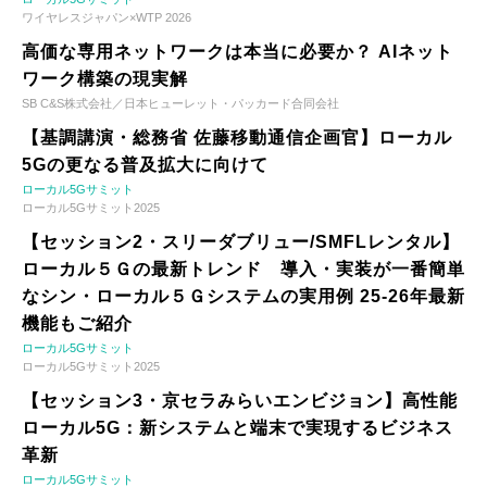
ワイヤレスジャパン×WTP 2026
高価な専用ネットワークは本当に必要か？ AIネット
ワーク構築の現実解
SB C&S株式会社／日本ヒューレット・パッカード合同会社
【基調講演・総務省 佐藤移動通信企画官】ローカル
5Gの更なる普及拡大に向けて
ローカル5Gサミット
ローカル5Gサミット2025
【セッション2・スリーダブリュー/SMFLレンタル】
ローカル５Ｇの最新トレンド 導入・実装が一番簡単
なシン・ローカル５Ｇシステムの実用例 25-26年最新
機能もご紹介
ローカル5Gサミット
ローカル5Gサミット2025
【セッション3・京セラみらいエンビジョン】高性能
ローカル5G：新システムと端末で実現するビジネス
革新
ローカル5Gサミット