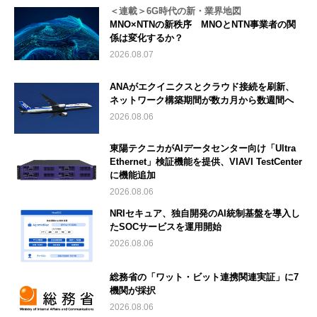
＜連載＞6G時代の新・業界地図
MNO×NTNの新秩序 MNOとNTN事業者の関
係は変化するか？
2026.08.07
ANAがエクイニクスとクラウド接続を刷新、
ネットワーク構築期間が数カ月から数週間へ
2026.08.06
東陽テクニカがAIデータセンター向け「Ultra
Ethernet」検証機能を提供、VIAVI TestCenter
に機能追加
2026.08.06
NRIセキュア、独自開発のAI統制基盤を導入し
たSOCサービスを運用開始
2026.08.06
総務省の「ワット・ビット連携関連実証」に7
機関が採択
2026.08.06