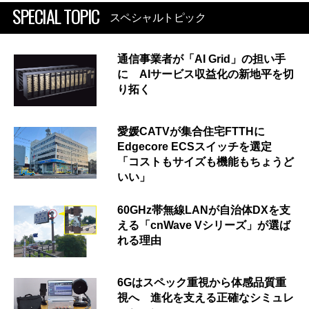
SPECIAL TOPIC
スペシャルトピック
通信事業者が「AI Grid」の担い手
に AIサービス収益化の新地平を切
り拓く
愛媛CATVが集合住宅FTTHに
Edgecore ECSスイッチを選定
「コストもサイズも機能もちょうど
いい」
60GHz帯無線LANが自治体DXを支
える「cnWave Vシリーズ」が選ば
れる理由
6Gはスペック重視から体感品質重
視へ 進化を支える正確なシミュレ