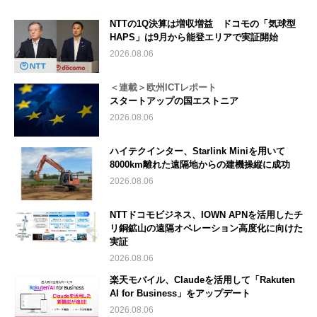
NTTの1Q決算は増収増益 ドコモの「気球型
HAPS」は9月から能登エリアで実証開始
2026.08.06
＜連載＞欧州ICTレポート
スタートアップの国エストニア
2026.08.06
ハイテクインター、Starlink Miniを用いて
8000km離れた遠隔地からの建機操縦に成功
2026.08.06
NTTドコモビジネス、IOWN APNを活用したチ
リ銅鉱山の遠隔オペレーション高度化に向けた
実証
2026.08.06
楽天モバイル、Claudeを活用して「Rakuten
AI for Business」をアップデート
2026.08.06