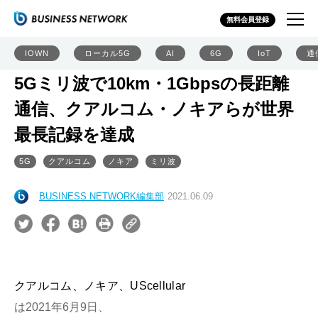
無料会員登録
IOWN
ローカル5G
AI
6G
IoT
通
5Gミリ波で10km・1Gbpsの長距離
通信、クアルコム・ノキアらが世界
最長記録を達成
5G
クアルコム
ノキア
ミリ波
BUSINESS NETWORK編集部
2021.06.09
クアルコム、ノキア、UScellular
は2021年6月9日、