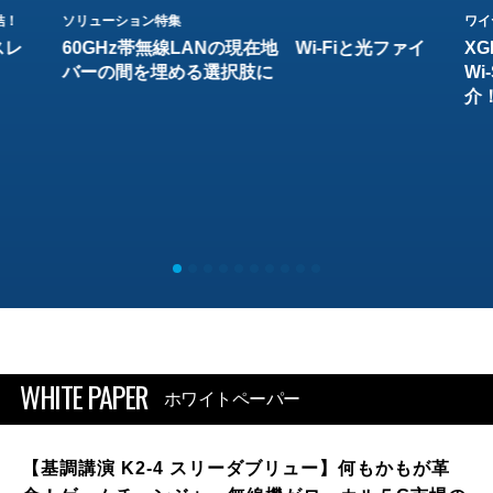
結！
ソリューション特集
ワイ
スレ
60GHz帯無線LANの現在地 Wi-Fiと光ファイ
XG
バーの間を埋める選択肢に
W
介
WHITE PAPER
ホワイトペーパー
【基調講演 K2-4 スリーダブリュー】何もかもが革