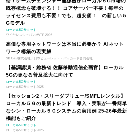
命！ゲームチェンジャー無線機がローカル５G市場の
既存概念を破壊する！！ コアサーバー不要！毎年の
ライセンス費用も不要！でも、超安価！ の新しい５
Gモデル
ローカル5Gサミット
ワイヤレスジャパン×WTP 2026
高価な専用ネットワークは本当に必要か？ AIネット
ワーク構築の現実解
SB C&S株式会社／日本ヒューレット・パッカード合同会社
【基調講演・総務省 佐藤移動通信企画官】ローカル
5Gの更なる普及拡大に向けて
ローカル5Gサミット
ローカル5Gサミット2025
【セッション2・スリーダブリュー/SMFLレンタル】
ローカル５Ｇの最新トレンド 導入・実装が一番簡単
なシン・ローカル５Ｇシステムの実用例 25-26年最新
機能もご紹介
ローカル5Gサミット
ローカル5Gサミット2025