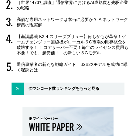
［世界4473社調査］通信業界におけるAI成熟度と先駆企業
の戦略
高価な専用ネットワークは本当に必要か？ AIネットワーク
構築の現実解
【基調講演 K2-4 スリーダブリュー】何もかもが革命！ゲ
ームチェンジャー無線機がローカル５G市場の既存概念を
破壊する！！ コアサーバー不要！毎年のライセンス費用も
不要！でも、超安価！ の新しい５Gモデル
通信事業者の新たな戦略ガイド B2B2Xモデルを成功に導
く秘訣とは
ダウンロード数ランキングをもっと見る