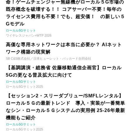
命！ゲームチェンジャー無線機がローカル５G市場の
既存概念を破壊する！！ コアサーバー不要！毎年の
ライセンス費用も不要！でも、超安価！ の新しい５
Gモデル
ローカル5Gサミット
ワイヤレスジャパン×WTP 2026
高価な専用ネットワークは本当に必要か？ AIネット
ワーク構築の現実解
SB C&S株式会社／日本ヒューレット・パッカード合同会社
【基調講演・総務省 佐藤移動通信企画官】ローカル
5Gの更なる普及拡大に向けて
ローカル5Gサミット
ローカル5Gサミット2025
【セッション2・スリーダブリュー/SMFLレンタル】
ローカル５Ｇの最新トレンド 導入・実装が一番簡単
なシン・ローカル５Ｇシステムの実用例 25-26年最新
機能もご紹介
ローカル5Gサミット
ローカル5Gサミット2025