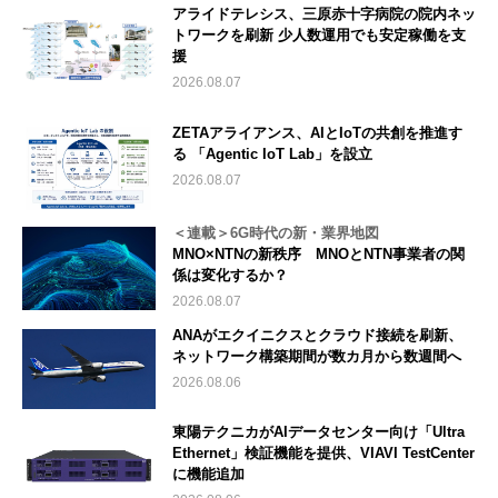
アライドテレシス、三原赤十字病院の院内ネッ
トワークを刷新 少人数運用でも安定稼働を支
援
2026.08.07
ZETAアライアンス、AIとIoTの共創を推進す
る 「Agentic IoT Lab」を設立
2026.08.07
＜連載＞6G時代の新・業界地図
MNO×NTNの新秩序 MNOとNTN事業者の関
係は変化するか？
2026.08.07
ANAがエクイニクスとクラウド接続を刷新、
ネットワーク構築期間が数カ月から数週間へ
2026.08.06
東陽テクニカがAIデータセンター向け「Ultra
Ethernet」検証機能を提供、VIAVI TestCenter
に機能追加