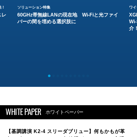
結！
ソリューション特集
ワイ
スレ
60GHz帯無線LANの現在地 Wi-Fiと光ファイ
XG
バーの間を埋める選択肢に
W
介
WHITE PAPER
ホワイトペーパー
【基調講演 K2-4 スリーダブリュー】何もかもが革