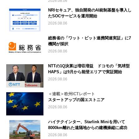
2026.08.06
NRIセキュア、独自開発のAI統制基盤を導入し
たSOCサービスを運用開始
2026.08.06
総務省の「ワット・ビット連携関連実証」に7
機関が採択
2026.08.06
NTTの1Q決算は増収増益 ドコモの「気球型
HAPS」は9月から能登エリアで実証開始
2026.08.06
＜連載＞欧州ICTレポート
スタートアップの国エストニア
2026.08.06
ハイテクインター、Starlink Miniを用いて
8000km離れた遠隔地からの建機操縦に成功
2026.08.06