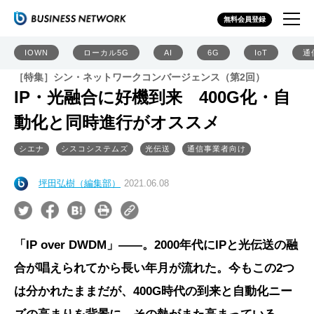
無料会員登録
IOWN
ローカル5G
AI
6G
IoT
通
［特集］シン・ネットワークコンバージェンス（第2回）
IP・光融合に好機到来 400G化・自
動化と同時進行がオススメ
シエナ
シスコシステムズ
光伝送
通信事業者向け
坪田弘樹（編集部）
2021.06.08
「IP over DWDM」――。2000年代にIPと光伝送の融
合が唱えられてから長い年月が流れた。今もこの2つ
は分かれたままだが、400G時代の到来と自動化ニー