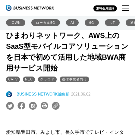
無料会員登録
IOWN
ローカル5G
AI
6G
IoT
通
ひまわりネットワーク、AWS上の
SaaS型モバイルコアソリューション
を日本で初めて活用した地域BWA商
用サービス開始
CATV
NEC
クラウド
通信事業者向け
BUSINESS NETWORK編集部
2021.06.02
愛知県豊田市、みよし市、長久手市でテレビ・インター