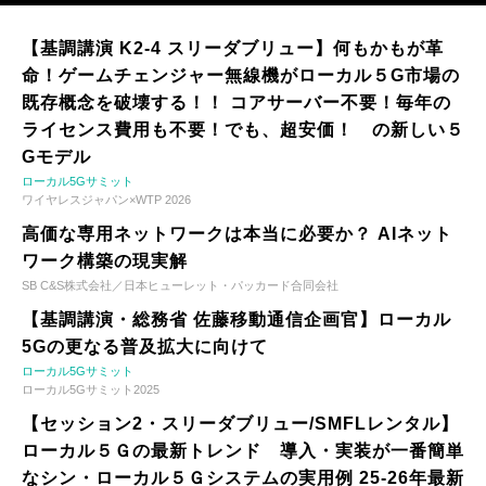
【基調講演 K2-4 スリーダブリュー】何もかもが革
命！ゲームチェンジャー無線機がローカル５G市場の
既存概念を破壊する！！ コアサーバー不要！毎年の
ライセンス費用も不要！でも、超安価！ の新しい５
Gモデル
ローカル5Gサミット
ワイヤレスジャパン×WTP 2026
高価な専用ネットワークは本当に必要か？ AIネット
ワーク構築の現実解
SB C&S株式会社／日本ヒューレット・パッカード合同会社
【基調講演・総務省 佐藤移動通信企画官】ローカル
5Gの更なる普及拡大に向けて
ローカル5Gサミット
ローカル5Gサミット2025
【セッション2・スリーダブリュー/SMFLレンタル】
ローカル５Ｇの最新トレンド 導入・実装が一番簡単
なシン・ローカル５Ｇシステムの実用例 25-26年最新