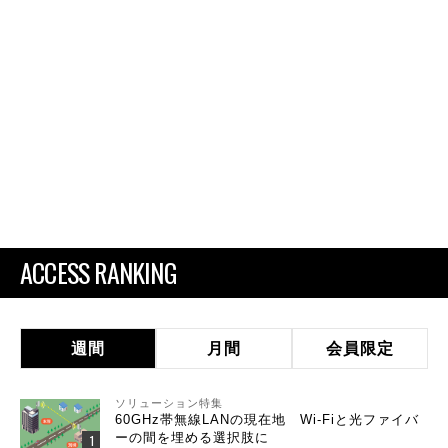
ACCESS RANKING
週間
月間
会員限定
ソリューション特集
60GHz帯無線LANの現在地 Wi-Fiと光ファイバ
ーの間を埋める選択肢に