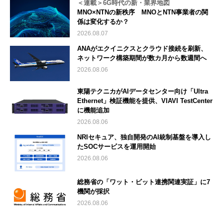
＜連載＞6G時代の新・業界地図
MNO×NTNの新秩序 MNOとNTN事業者の関
係は変化するか？
2026.08.07
ANAがエクイニクスとクラウド接続を刷新、
ネットワーク構築期間が数カ月から数週間へ
2026.08.06
東陽テクニカがAIデータセンター向け「Ultra
Ethernet」検証機能を提供、VIAVI TestCenter
に機能追加
2026.08.06
NRIセキュア、独自開発のAI統制基盤を導入し
たSOCサービスを運用開始
2026.08.06
総務省の「ワット・ビット連携関連実証」に7
機関が採択
2026.08.06