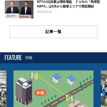
NTTの1Q決算は増収増益 ドコモの「気球型
HAPS」は9月から能登エリアで実証開始
2026.08.06
記事一覧
FEATURE
特集