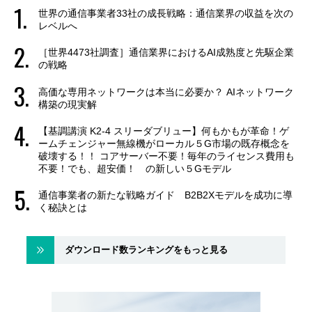
世界の通信事業者33社の成長戦略：通信業界の収益を次の
レベルへ
［世界4473社調査］通信業界におけるAI成熟度と先駆企業
の戦略
高価な専用ネットワークは本当に必要か？ AIネットワーク
構築の現実解
【基調講演 K2-4 スリーダブリュー】何もかもが革命！ゲ
ームチェンジャー無線機がローカル５G市場の既存概念を
破壊する！！ コアサーバー不要！毎年のライセンス費用も
不要！でも、超安価！ の新しい５Gモデル
通信事業者の新たな戦略ガイド B2B2Xモデルを成功に導
く秘訣とは
ダウンロード数ランキングをもっと見る