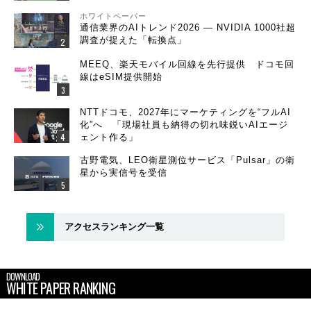
ホワイトペーパー
通信業界のAIトレンド2026 ― NVIDIA 1000社超
調査が捉えた「転換点」
MEEQ、楽天モバイル回線を先行提供 ドコモ回
線はeSIM提供開始
NTTドコモ、2027年にマーケティングを“フルAI
化”へ 「現場社員も納得の切れ味鋭いAIエージ
ェント作る」
古野電気、LEO衛星測位サービス「Pulsar」の衛
星から実信号を受信
アクセスランキング一覧
DOWNLOAD
WHITE PAPER RANKING