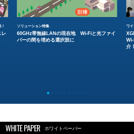
結！
ソリューション特集
ワイ
スレ
60GHz帯無線LANの現在地 Wi-Fiと光ファイ
XG
バーの間を埋める選択肢に
W
介
WHITE PAPER
ホワイトペーパー