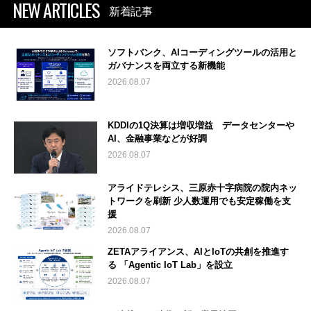
NEW ARTICLES
新着記事
ソフトバンク、AIコーディングツールの活用と
ガバナンスを両立する新機能
2026.08.07
KDDIの1Q決算は増収増益 データセンターや
AI、金融事業などが好調
2026.08.07
アライドテレシス、三原赤十字病院の院内ネッ
トワークを刷新 少人数運用でも安定稼働を支
援
2026.08.07
ZETAアライアンス、AIとIoTの共創を推進す
る 「Agentic IoT Lab」を設立
2026.08.07