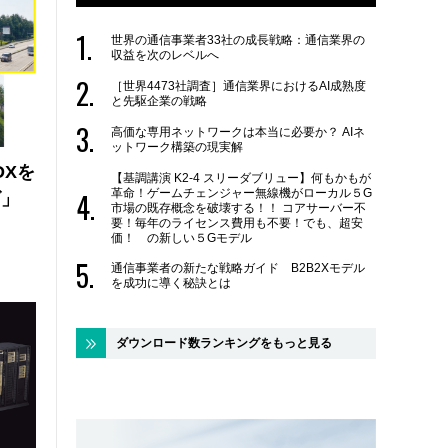
世界の通信事業者33社の成長戦略：通信業界の
収益を次のレベルへ
［世界4473社調査］通信業界におけるAI成熟度
と先駆企業の戦略
高価な専用ネットワークは本当に必要か？ AIネ
ットワーク構築の現実解
DXを
【基調講演 K2-4 スリーダブリュー】何もかもが
革命！ゲームチェンジャー無線機がローカル５G
ズ」
市場の既存概念を破壊する！！ コアサーバー不
要！毎年のライセンス費用も不要！でも、超安
価！ の新しい５Gモデル
通信事業者の新たな戦略ガイド B2B2Xモデル
を成功に導く秘訣とは
ダウンロード数ランキングをもっと見る