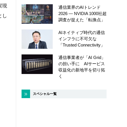
実現
通信業界のAIトレンド
2026 ― NVIDIA 1000社超
とし
調査が捉えた「転換点」
AIネイティブ時代の通信
インフラに不可欠な
「Trusted Connectivity」
通信事業者が「AI Grid」
の担い手に AIサービス
収益化の新地平を切り拓
く
スペシャル一覧