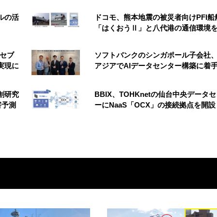
ルの活
ドコモ、熊本地震の被災者向けPFI船
「はくおうⅡ」と八代港の通信環境
 セブ
ソフトバンクのシンガポール子会社
実現に
アジアでAIデータセンター構築に着
創研究
BBIX、TOHKnetの仙台中央データ
害予測
ーにNaaS「OCX」の接続拠点を開設