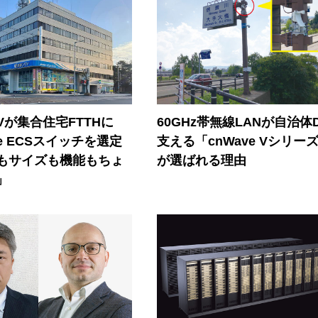
Vが集合住宅FTTHに
60GHz帯無線LANが自治体
ore ECSスイッチを選定
支える「cnWave Vシリー
もサイズも機能もちょ
が選ばれる理由
」