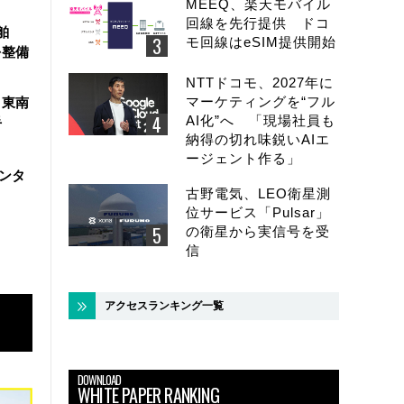
MEEQ、楽天モバイル
回線を先行提供 ドコ
舶
モ回線はeSIM提供開始
を整備
NTTドコモ、2027年に
マーケティングを“フル
、東南
AI化”へ 「現場社員も
手
納得の切れ味鋭いAIエ
ージェント作る」
センタ
古野電気、LEO衛星測
位サービス「Pulsar」
の衛星から実信号を受
信
アクセスランキング一覧
DOWNLOAD
WHITE PAPER RANKING