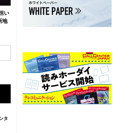
の担い
新地
ンタ