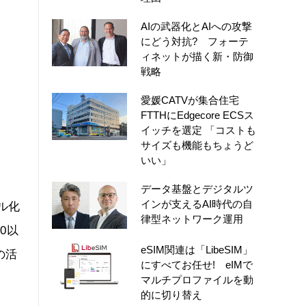
AIの武器化とAIへの攻撃
にどう対抗? フォーテ
ィネットが描く新・防御
戦略
愛媛CATVが集合住宅
FTTHにEdgecore ECSス
イッチを選定 「コストも
サイズも機能もちょうど
いい」
データ基盤とデジタルツ
インが支えるAI時代の自
タル化
律型ネットワーク運用
0以
eSIM関連は「LibeSIM」
の活
にすべてお任せ! eIMで
マルチプロファイルを動
的に切り替え