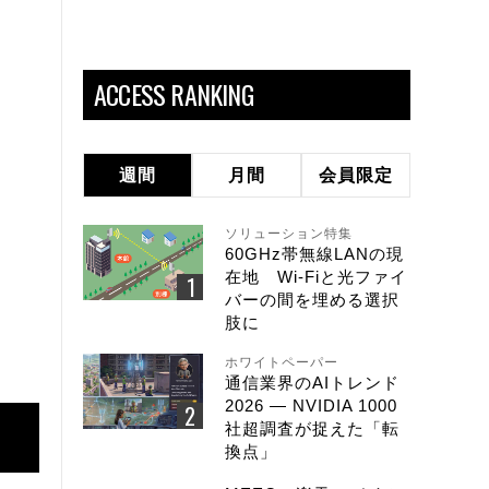
ACCESS RANKING
週間
月間
会員限定
ソリューション特集
60GHz帯無線LANの現
在地 Wi-Fiと光ファイ
バーの間を埋める選択
肢に
ホワイトペーパー
通信業界のAIトレンド
2026 ― NVIDIA 1000
社超調査が捉えた「転
換点」