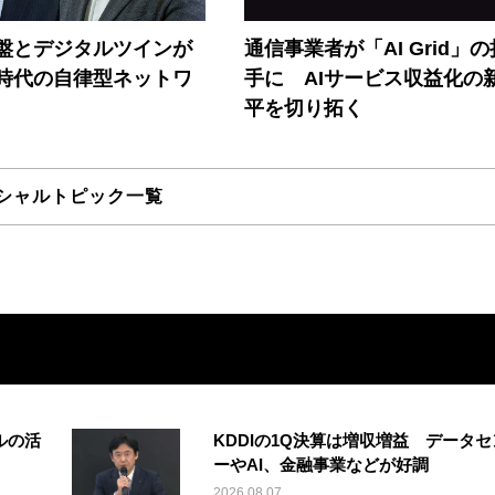
盤とデジタルツインが
通信事業者が「AI Grid」
I時代の自律型ネットワ
手に AIサービス収益化の
平を切り拓く
シャルトピック一覧
ルの活
KDDIの1Q決算は増収増益 データセ
ーやAI、金融事業などが好調
2026.08.07