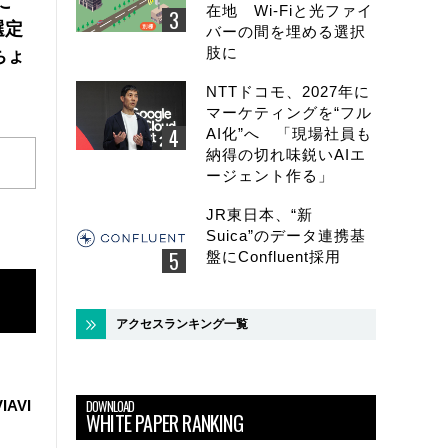
に
在地 Wi-Fiと光ファイ
選定
バーの間を埋める選択
肢に
ちょ
NTTドコモ、2027年に
マーケティングを“フル
AI化”へ 「現場社員も
納得の切れ味鋭いAIエ
ージェント作る」
JR東日本、“新
Suica”のデータ連携基
盤にConfluent採用
アクセスランキング一覧
DOWNLOAD
IAVI
WHITE PAPER RANKING