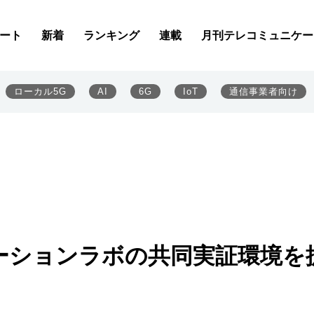
ート
新着
ランキング
連載
月刊テレコミュニケー
ローカル5G
AI
6G
IoT
通信事業者向け
ーションラボの共同実証環境を