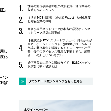
世界の通信事業者33社の成長戦略：通信業界の
証」
収益を次のレベルへ
［世界4473社調査］通信業界におけるAI成熟度
と先駆企業の戦略
高価な専用ネットワークは本当に必要か？ AIネ
ットワーク構築の現実解
【基調講演 K2-4 スリーダブリュー】何もかもが
革命！ゲームチェンジャー無線機がローカル５G
市場の既存概念を破壊する！！ コアサーバー不
活用し
要！毎年のライセンス費用も不要！でも、超安
価！ の新しい５Gモデル
度化
通信事業者の新たな戦略ガイド B2B2Xモデル
を成功に導く秘訣とは
ルイン
ダウンロード数ランキングをもっと見る
羽ば