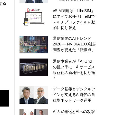
ける
eSIM関連は「LibeSIM」
にすべてお任せ! eIMで
マルチプロファイルを動
的に切り替え
通信業界のAIトレンド
2026 ― NVIDIA 1000社超
調査が捉えた「転換点」
通信事業者が「AI Grid」
の担い手に AIサービス
収益化の新地平を切り拓
く
データ基盤とデジタルツ
インが支えるAI時代の自
律型ネットワーク運用
AIの武器化とAIへの攻撃