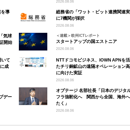
2026.08.06
盤を導
総務省の「ワット・ビット連携関連実
に7機関が採択
2026.08.06
「気球
＜連載＞欧州ICTレポート
スタートアップの国エストニア
実証開始
2026.08.06
を用いて
NTTドコモビジネス、IOWN APNを
縦に成
たチリ銅鉱山の遠隔オペレーション高
に向けた実証
2026.08.06
オプテージ 名部社長「日本のデジタ
アップデー
フラ強靭化へ 関西から全国、海外へ
たく」
2026.08.06