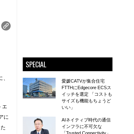
SPECIAL
に、
愛媛CATVが集合住宅
FTTHにEdgecore ECSス
イッチを選定 「コストも
サイズも機能もちょうど
トエ
いい」
アに
AIネイティブ時代の通信
インフラに不可欠な
した
「Trusted Connectivity」