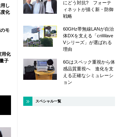
にどう対抗? フォーテ
活用し
ィネットが描く新・防御
高度化
戦略
60GHz帯無線LANが自治
院のモ
体DXを支える「cnWave
Vシリーズ」が選ばれる
理由
実用化
万量子
6Gはスペック重視から体
感品質重視へ 進化を支
える正確なシミュレーシ
ョン
スペシャル一覧