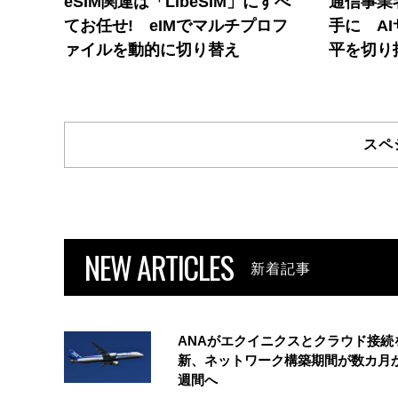
eSIM関連は「LibeSIM」にすべ
通信事業者
てお任せ! eIMでマルチプロフ
手に A
ァイルを動的に切り替え
平を切り
スペ
NEW ARTICLES
新着記事
ANAがエクイニクスとクラウド接続
新、ネットワーク構築期間が数カ月
週間へ