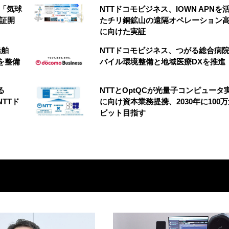
の「気球
NTTドコモビジネス、IOWN APNを
実証開
たチリ銅鉱山の遠隔オペレーション
に向けた実証
船舶
NTTドコモビジネス、つがる総合病
を整備
バイル環境整備と地域医療DXを推進
る
NTTとOptQCが光量子コンピュータ
NTTド
に向け資本業務提携、2030年に100
ビット目指す