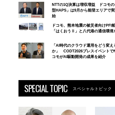
NTTの1Q決算は増収増益 ドコモ
型HAPS」は9月から能登エリアで
始
ドコモ、熊本地震の被災者向けPFI
「はくおうⅡ」と八代港の通信環境
「AI時代のクラウド運用をどう変え
か」 CODT2026プレスイベントで
コモがAI駆動開発の成果を紹介
SPECIAL TOPIC
スペシャルトピック