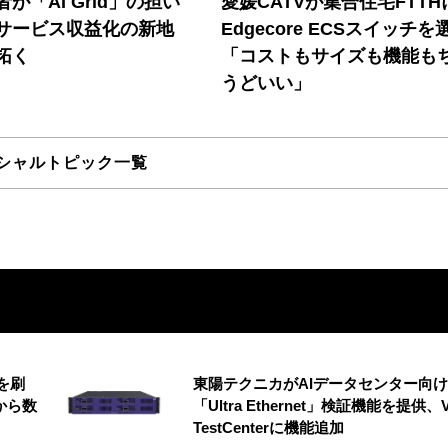
が「AI Grid」の担い
愛媛CATVが集合住宅FTTH
Iサービス収益化の新地
Edgecore ECSスイッチを
拓く
「コストもサイズも機能も
うどいい」
シャルトピック一覧
を刷
東陽テクニカがAIデータセンター向け
から数
「Ultra Ethernet」検証機能を提供、V
TestCenterに機能追加