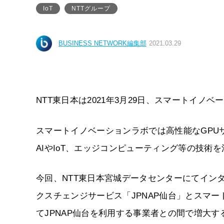
IoT
NTTグループ
BUSINESS NETWORK編集部
2021.03.29
NTT東日本は2021年3月29日、スマートイ
スマートイノベーションラボでは高性能なGPU
AIやIoT、エッジコンピューティング等の技術
今回、NTT東日本宮城データセンターにてイン
クスチェンジサービス「JPNAP仙台」とスマ
てJPNAP仙台を利用する事業者との間で増大す