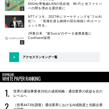
60GHz帯無線LANの現在地 Wi-Fiと光ファイバ
ーの間を埋める選択肢に
NTTドコモ、2027年にマーケティングを“フルAI
化”へ 「現場社員も納得の切れ味鋭いAIエージ
ェント作る」
JR東日本、“新Suica”のデータ連携基盤に
Confluent採用
アクセスランキング一覧
DOWNLOAD
WHITE PAPER RANKING
世界の通信事業者33社の成長戦略：通信業界の収益を次の
レベルへ
［世界4473社調査］通信業界におけるAI成熟度と先駆企業