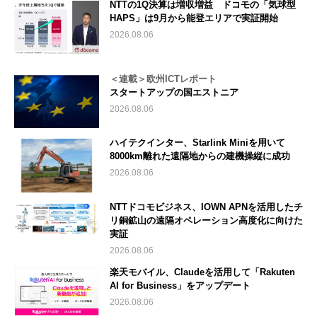
NTTの1Q決算は増収増益 ドコモの「気球型
HAPS」は9月から能登エリアで実証開始
2026.08.06
＜連載＞欧州ICTレポート
スタートアップの国エストニア
2026.08.06
ハイテクインター、Starlink Miniを用いて
8000km離れた遠隔地からの建機操縦に成功
2026.08.06
NTTドコモビジネス、IOWN APNを活用したチ
リ銅鉱山の遠隔オペレーション高度化に向けた
実証
2026.08.06
楽天モバイル、Claudeを活用して「Rakuten
AI for Business」をアップデート
2026.08.06