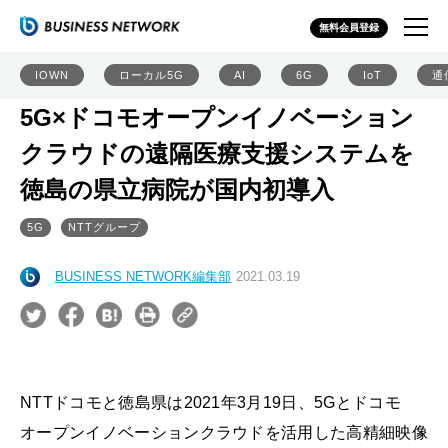
無料会員登録
IOWN
ローカル5G
AI
6G
IoT
通
5G×ドコモオープンイノベーション
クラウドの遠隔医療支援システムを
徳島の県立病院が国内初導入
5G
NTTグループ
BUSINESS NETWORK編集部
2021.03.19
NTTドコモと徳島県は2021年3月19日、5Gとドコモ
オープンイノベーションクラウドを活用した高精細映像