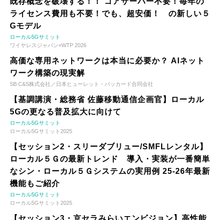
既存概念を破壊する！！ コアサーバー不要！毎年の
ライセンス費用も不要！でも、超安価！ の新しい５
Gモデル
ローカル5Gサミット
ワイヤレスジャパン×WTP 2026
高価な専用ネットワークは本当に必要か？ AIネット
ワーク構築の現実解
SB C&S株式会社／日本ヒューレット・パッカード合同会社
【基調講演・総務省 佐藤移動通信企画官】ローカル
5Gの更なる普及拡大に向けて
ローカル5Gサミット
ローカル5Gサミット2025
【セッション2・スリーダブリュー/SMFLレンタル】
ローカル５Ｇの最新トレンド 導入・実装が一番簡単
なシン・ローカル５Ｇシステムの実用例 25-26年最新
機能もご紹介
ローカル5Gサミット
ローカル5Gサミット2025
【セッション3・京セラみらいエンビジョン】高性能