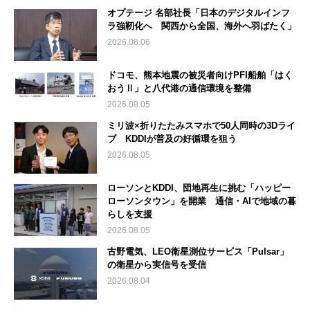
オプテージ 名部社長「日本のデジタルインフ
ラ強靭化へ 関西から全国、海外へ羽ばたく」
2026.08.06
ドコモ、熊本地震の被災者向けPFI船舶「はく
おうⅡ」と八代港の通信環境を整備
2026.08.05
ミリ波×折りたたみスマホで50人同時の3Dライ
ブ KDDIが普及の好循環を狙う
2026.08.05
ローソンとKDDI、団地再生に挑む「ハッピー
ローソンタウン」を開業 通信・AIで地域の暮
らしを支援
2026.08.05
古野電気、LEO衛星測位サービス「Pulsar」
の衛星から実信号を受信
2026.08.04