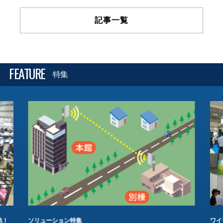
記事一覧
FEATURE
特集
結！
ソリューション特集
ワイ