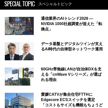
SPECIAL TOPIC
スペシャルトピック
通信業界のAIトレンド2026 ―
NVIDIA 1000社超調査が捉えた「転
換点」
データ基盤とデジタルツインが支え
るAI時代の自律型ネットワーク運用
60GHz帯無線LANが自治体DXを支
える「cnWave Vシリーズ」が選ば
れる理由
愛媛CATVが集合住宅FTTHに
Edgecore ECSスイッチを選定
「コストもサイズも機能もちょうど