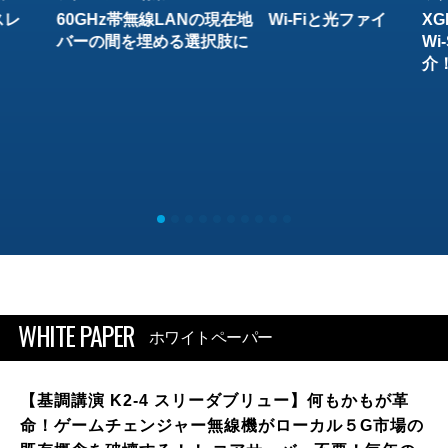
スレ
60GHz帯無線LANの現在地 Wi-Fiと光ファイ
XG
バーの間を埋める選択肢に
W
介
WHITE PAPER
ホワイトペーパー
【基調講演 K2-4 スリーダブリュー】何もかもが革
命！ゲームチェンジャー無線機がローカル５G市場の