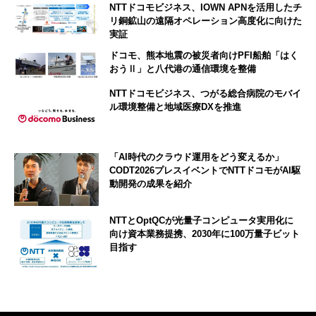
NTTドコモビジネス、IOWN APNを活用したチ
リ銅鉱山の遠隔オペレーション高度化に向けた
実証
ドコモ、熊本地震の被災者向けPFI船舶「はく
おうⅡ」と八代港の通信環境を整備
NTTドコモビジネス、つがる総合病院のモバイ
ル環境整備と地域医療DXを推進
「AI時代のクラウド運用をどう変えるか」
CODT2026プレスイベントでNTTドコモがAI駆
動開発の成果を紹介
NTTとOptQCが光量子コンピュータ実用化に
向け資本業務提携、2030年に100万量子ビット
目指す