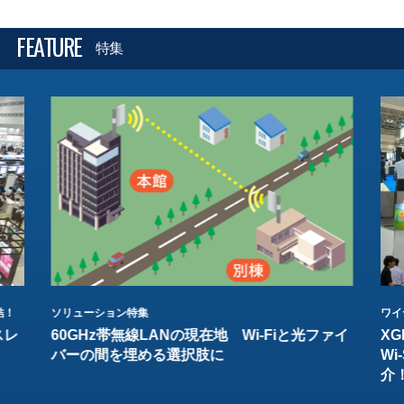
FEATURE
特集
結！
ソリューション特集
ワイ
スレ
60GHz帯無線LANの現在地 Wi-Fiと光ファイ
XG
バーの間を埋める選択肢に
W
介