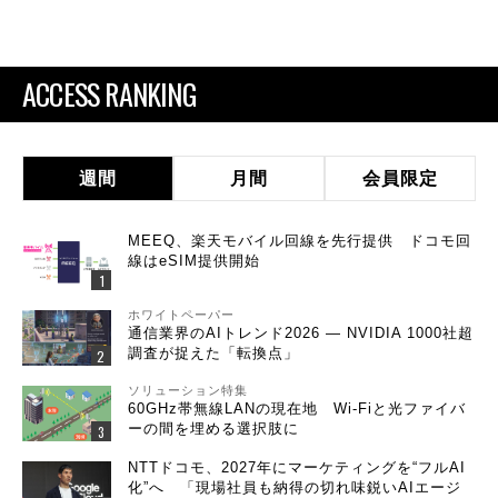
ACCESS RANKING
週間
月間
会員限定
MEEQ、楽天モバイル回線を先行提供 ドコモ回
線はeSIM提供開始
ホワイトペーパー
通信業界のAIトレンド2026 ― NVIDIA 1000社超
調査が捉えた「転換点」
ソリューション特集
60GHz帯無線LANの現在地 Wi-Fiと光ファイバ
ーの間を埋める選択肢に
NTTドコモ、2027年にマーケティングを“フルAI
化”へ 「現場社員も納得の切れ味鋭いAIエージ