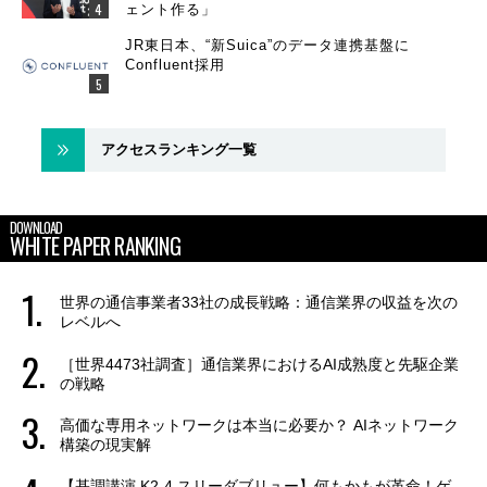
ェント作る」
JR東日本、“新Suica”のデータ連携基盤に
Confluent採用
アクセスランキング一覧
DOWNLOAD
WHITE PAPER RANKING
世界の通信事業者33社の成長戦略：通信業界の収益を次の
レベルへ
［世界4473社調査］通信業界におけるAI成熟度と先駆企業
の戦略
高価な専用ネットワークは本当に必要か？ AIネットワーク
構築の現実解
【基調講演 K2-4 スリーダブリュー】何もかもが革命！ゲ