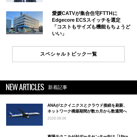
愛媛CATVが集合住宅FTTHに
Edgecore ECSスイッチを選定
「コストもサイズも機能もちょうど
いい」
スペシャルトピック一覧
NEW ARTICLES
新着記事
ANAがエクイニクスとクラウド接続を刷新、
ネットワーク構築期間が数カ月から数週間へ
2026.08.06
東陽テクニカがAIデータセンター向け「Ultra