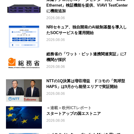
Ethernet」検証機能を提供、VIAVI TestCenter
に機能追加
2026.08.06
NRIセキュア、独自開発のAI統制基盤を導入し
たSOCサービスを運用開始
2026.08.06
総務省の「ワット・ビット連携関連実証」に7
機関が採択
2026.08.06
NTTの1Q決算は増収増益 ドコモの「気球型
HAPS」は9月から能登エリアで実証開始
2026.08.06
＜連載＞欧州ICTレポート
スタートアップの国エストニア
2026.08.06