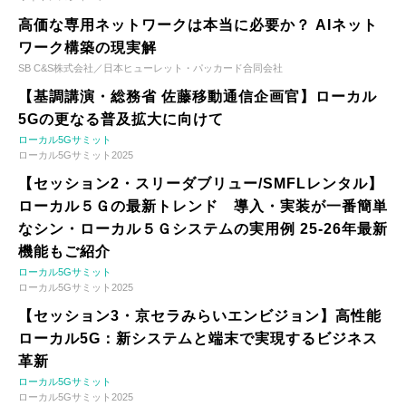
高価な専用ネットワークは本当に必要か？ AIネット
ワーク構築の現実解
SB C&S株式会社／日本ヒューレット・パッカード合同会社
【基調講演・総務省 佐藤移動通信企画官】ローカル
5Gの更なる普及拡大に向けて
ローカル5Gサミット
ローカル5Gサミット2025
【セッション2・スリーダブリュー/SMFLレンタル】
ローカル５Ｇの最新トレンド 導入・実装が一番簡単
なシン・ローカル５Ｇシステムの実用例 25-26年最新
機能もご紹介
ローカル5Gサミット
ローカル5Gサミット2025
【セッション3・京セラみらいエンビジョン】高性能
ローカル5G：新システムと端末で実現するビジネス
革新
ローカル5Gサミット
ローカル5Gサミット2025