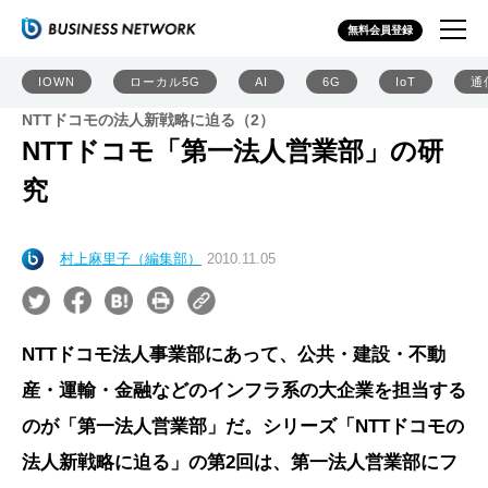
無料会員登録
IOWN
ローカル5G
AI
6G
IoT
通
NTTドコモの法人新戦略に迫る（2）
NTTドコモ「第一法人営業部」の研
究
村上麻里子（編集部）
2010.11.05
NTTドコモ法人事業部にあって、公共・建設・不動
産・運輸・金融などのインフラ系の大企業を担当する
のが「第一法人営業部」だ。シリーズ「NTTドコモの
法人新戦略に迫る」の第2回は、第一法人営業部にフ