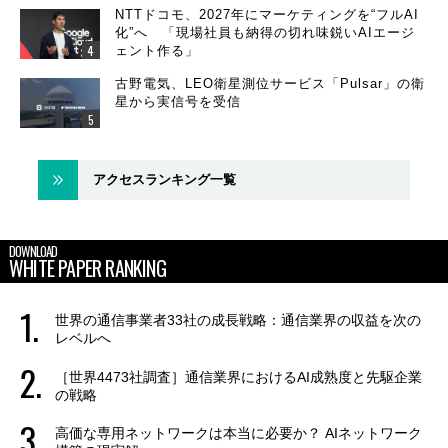
NTTドコモ、2027年にマーケティングを“フルAI
化”へ 「現場社員も納得の切れ味鋭いAIエージ
ェント作る」
古野電気、LEO衛星測位サービス「Pulsar」の衛
星から実信号を受信
アクセスランキング一覧
DOWNLOAD
WHITE PAPER RANKING
世界の通信事業者33社の成長戦略：通信業界の収益を次の
レベルへ
［世界4473社調査］通信業界におけるAI成熟度と先駆企業
の戦略
高価な専用ネットワークは本当に必要か？ AIネットワーク