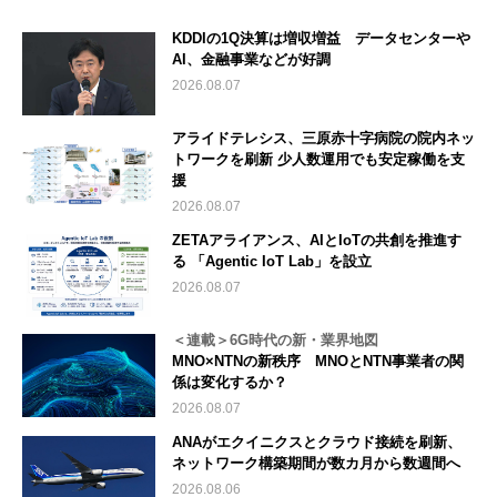
KDDIの1Q決算は増収増益 データセンターや
AI、金融事業などが好調
2026.08.07
アライドテレシス、三原赤十字病院の院内ネッ
トワークを刷新 少人数運用でも安定稼働を支
援
2026.08.07
ZETAアライアンス、AIとIoTの共創を推進す
る 「Agentic IoT Lab」を設立
2026.08.07
＜連載＞6G時代の新・業界地図
MNO×NTNの新秩序 MNOとNTN事業者の関
係は変化するか？
2026.08.07
ANAがエクイニクスとクラウド接続を刷新、
ネットワーク構築期間が数カ月から数週間へ
2026.08.06