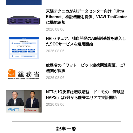
東陽テクニカがAIデータセンター向け「Ultra
Ethernet」検証機能を提供、VIAVI TestCenter
に機能追加
2026.08.06
NRIセキュア、独自開発のAI統制基盤を導入し
たSOCサービスを運用開始
2026.08.06
総務省の「ワット・ビット連携関連実証」に7
機関が採択
2026.08.06
NTTの1Q決算は増収増益 ドコモの「気球型
HAPS」は9月から能登エリアで実証開始
2026.08.06
記事一覧