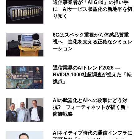
通信事業者が「AI Grid」の担い手
に AIサービス収益化の新地平を切
り拓く
6Gはスペック重視から体感品質重
視へ 進化を支える正確なシミュレ
ーション
通信業界のAIトレンド2026 ―
NVIDIA 1000社超調査が捉えた「転
換点」
AIの武器化とAIへの攻撃にどう対
抗? フォーティネットが描く新・
防御戦略
AIネイティブ時代の通信インフラに