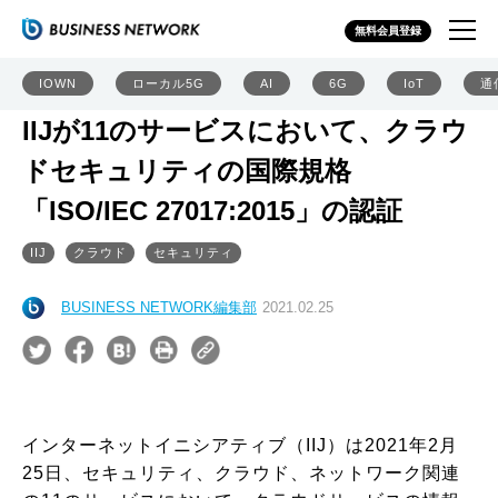
無料会員登録
IOWN
ローカル5G
AI
6G
IoT
通
IIJが11のサービスにおいて、クラウ
ドセキュリティの国際規格
「ISO/IEC 27017:2015」の認証
IIJ
クラウド
セキュリティ
BUSINESS NETWORK編集部
2021.02.25
インターネットイニシアティブ（IIJ）は2021年2月
25日、セキュリティ、クラウド、ネットワーク関連