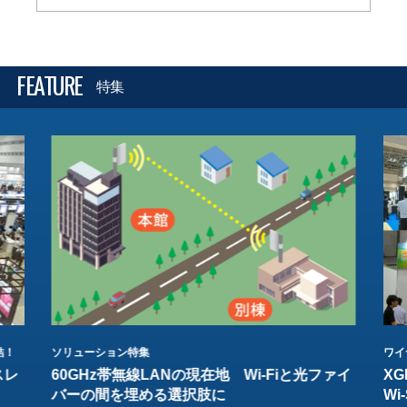
FEATURE
特集
結！
ソリューション特集
ワイ
スレ
60GHz帯無線LANの現在地 Wi-Fiと光ファイ
XG
バーの間を埋める選択肢に
W