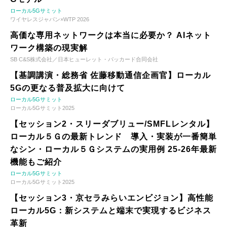
ローカル5Gサミット
ワイヤレスジャパン×WTP 2026
高価な専用ネットワークは本当に必要か？ AIネット
ワーク構築の現実解
SB C&S株式会社／日本ヒューレット・パッカード合同会社
【基調講演・総務省 佐藤移動通信企画官】ローカル
5Gの更なる普及拡大に向けて
ローカル5Gサミット
ローカル5Gサミット2025
【セッション2・スリーダブリュー/SMFLレンタル】
ローカル５Ｇの最新トレンド 導入・実装が一番簡単
なシン・ローカル５Ｇシステムの実用例 25-26年最新
機能もご紹介
ローカル5Gサミット
ローカル5Gサミット2025
【セッション3・京セラみらいエンビジョン】高性能
ローカル5G：新システムと端末で実現するビジネス
革新