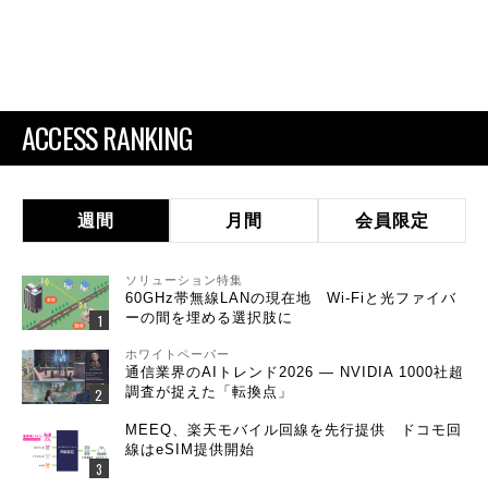
ACCESS RANKING
週間
月間
会員限定
ソリューション特集
60GHz帯無線LANの現在地 Wi-Fiと光ファイバ
ーの間を埋める選択肢に
ホワイトペーパー
通信業界のAIトレンド2026 ― NVIDIA 1000社超
調査が捉えた「転換点」
MEEQ、楽天モバイル回線を先行提供 ドコモ回
線はeSIM提供開始