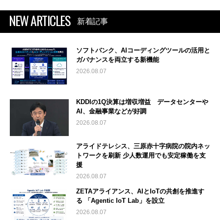
NEW ARTICLES
新着記事
ソフトバンク、AIコーディングツールの活用と
ガバナンスを両立する新機能
2026.08.07
KDDIの1Q決算は増収増益 データセンターや
AI、金融事業などが好調
2026.08.07
アライドテレシス、三原赤十字病院の院内ネッ
トワークを刷新 少人数運用でも安定稼働を支
援
2026.08.07
ZETAアライアンス、AIとIoTの共創を推進す
る 「Agentic IoT Lab」を設立
2026.08.07