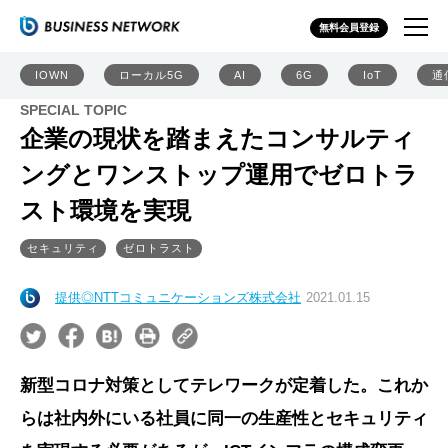
無料会員登録
IOWN
ローカル5G
AI
6G
IoT
通
SPECIAL TOPIC
企業の現状を踏まえたコンサルティ
ングとワンストップ運用でゼロトラ
スト環境を実現
セキュリティ
ゼロトラスト
提供◎NTTコミュニケーションズ株式会社
2021.01.15
新型コロナ対策としてテレワークが定着した。これか
らは社内外にいる社員に同一の生産性とセキュリティ