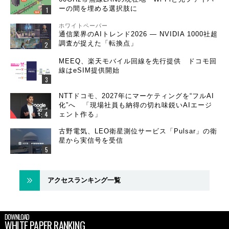
ーの間を埋める選択肢に
ホワイトペーパー
通信業界のAIトレンド2026 ― NVIDIA 1000社超
調査が捉えた「転換点」
MEEQ、楽天モバイル回線を先行提供 ドコモ回
線はeSIM提供開始
NTTドコモ、2027年にマーケティングを“フルAI
化”へ 「現場社員も納得の切れ味鋭いAIエージ
ェント作る」
古野電気、LEO衛星測位サービス「Pulsar」の衛
星から実信号を受信
アクセスランキング一覧
DOWNLOAD
WHITE PAPER RANKING