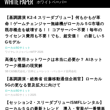
WHITE PAPER
ホワイトペーパー
【基調講演 K2-4 スリーダブリュー】何もかもが革
命！ゲームチェンジャー無線機がローカル５G市場の
既存概念を破壊する！！ コアサーバー不要！毎年の
ライセンス費用も不要！でも、超安価！ の新しい５
Gモデル
ローカル5Gサミット
ワイヤレスジャパン×WTP 2026
高価な専用ネットワークは本当に必要か？ AIネット
ワーク構築の現実解
SB C&S株式会社／日本ヒューレット・パッカード合同会社
【基調講演・総務省 佐藤移動通信企画官】ローカル
5Gの更なる普及拡大に向けて
ローカル5Gサミット
ローカル5Gサミット2025
【セッション2・スリーダブリュー/SMFLレンタル】
ローカル５Ｇの最新トレンド 導入・実装が一番簡単