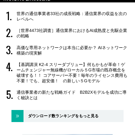
世界の通信事業者33社の成長戦略：通信業界の収益を次の
レベルへ
［世界4473社調査］通信業界におけるAI成熟度と先駆企業
の戦略
高価な専用ネットワークは本当に必要か？ AIネットワーク
構築の現実解
【基調講演 K2-4 スリーダブリュー】何もかもが革命！ゲ
ームチェンジャー無線機がローカル５G市場の既存概念を
破壊する！！ コアサーバー不要！毎年のライセンス費用も
不要！でも、超安価！ の新しい５Gモデル
通信事業者の新たな戦略ガイド B2B2Xモデルを成功に導
く秘訣とは
ダウンロード数ランキングをもっと見る