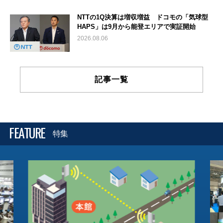
NTTの1Q決算は増収増益 ドコモの「気球型
HAPS」は9月から能登エリアで実証開始
2026.08.06
記事一覧
FEATURE
特集