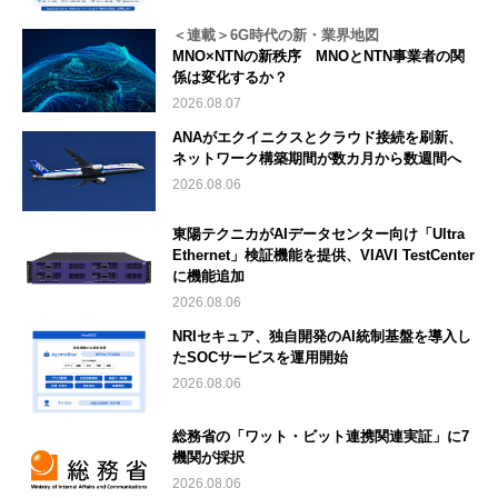
＜連載＞6G時代の新・業界地図
MNO×NTNの新秩序 MNOとNTN事業者の関
係は変化するか？
2026.08.07
ANAがエクイニクスとクラウド接続を刷新、
ネットワーク構築期間が数カ月から数週間へ
2026.08.06
東陽テクニカがAIデータセンター向け「Ultra
Ethernet」検証機能を提供、VIAVI TestCenter
に機能追加
2026.08.06
NRIセキュア、独自開発のAI統制基盤を導入し
たSOCサービスを運用開始
2026.08.06
総務省の「ワット・ビット連携関連実証」に7
機関が採択
2026.08.06