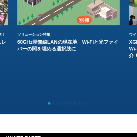
結！
ソリューション特集
ワイ
スレ
60GHz帯無線LANの現在地 Wi-Fiと光ファイ
XG
バーの間を埋める選択肢に
W
介