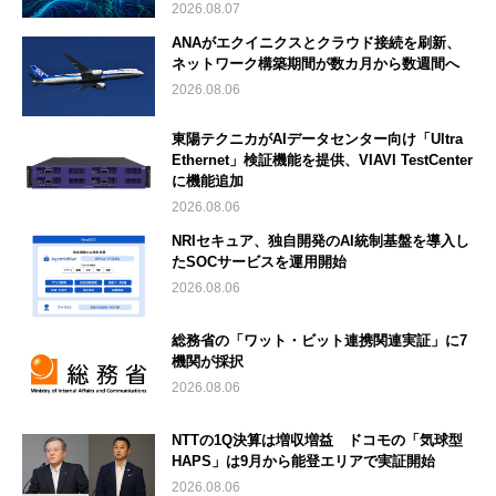
2026.08.07
ANAがエクイニクスとクラウド接続を刷新、
ネットワーク構築期間が数カ月から数週間へ
2026.08.06
東陽テクニカがAIデータセンター向け「Ultra
Ethernet」検証機能を提供、VIAVI TestCenter
に機能追加
2026.08.06
NRIセキュア、独自開発のAI統制基盤を導入し
たSOCサービスを運用開始
2026.08.06
総務省の「ワット・ビット連携関連実証」に7
機関が採択
2026.08.06
NTTの1Q決算は増収増益 ドコモの「気球型
HAPS」は9月から能登エリアで実証開始
2026.08.06