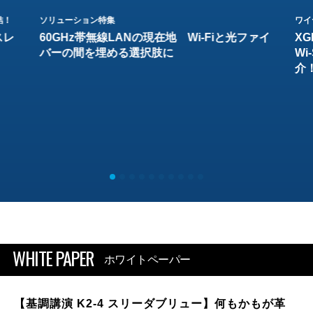
結！
ソリューション特集
ワイ
スレ
60GHz帯無線LANの現在地 Wi-Fiと光ファイ
XG
バーの間を埋める選択肢に
W
介
WHITE PAPER
ホワイトペーパー
【基調講演 K2-4 スリーダブリュー】何もかもが革