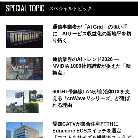
SPECIAL TOPIC
スペシャルトピック
通信事業者が「AI Grid」の担い手
に AIサービス収益化の新地平を切
り拓く
通信業界のAIトレンド2026 ―
NVIDIA 1000社超調査が捉えた「転
換点」
60GHz帯無線LANが自治体DXを支
える「cnWave Vシリーズ」が選ば
れる理由
愛媛CATVが集合住宅FTTHに
Edgecore ECSスイッチを選定
「コストもサイズも機能もちょうど