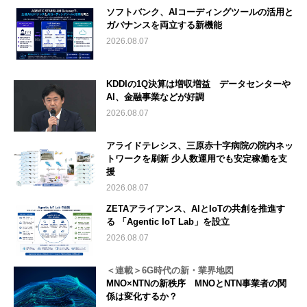
ソフトバンク、AIコーディングツールの活用と
ガバナンスを両立する新機能
2026.08.07
KDDIの1Q決算は増収増益 データセンターや
AI、金融事業などが好調
2026.08.07
アライドテレシス、三原赤十字病院の院内ネッ
トワークを刷新 少人数運用でも安定稼働を支
援
2026.08.07
ZETAアライアンス、AIとIoTの共創を推進す
る 「Agentic IoT Lab」を設立
2026.08.07
＜連載＞6G時代の新・業界地図
MNO×NTNの新秩序 MNOとNTN事業者の関
係は変化するか？