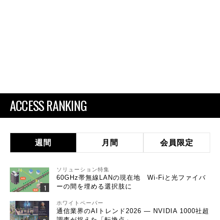
ACCESS RANKING
週間
月間
会員限定
ソリューション特集
60GHz帯無線LANの現在地 Wi-Fiと光ファイバ
ーの間を埋める選択肢に
ホワイトペーパー
通信業界のAIトレンド2026 ― NVIDIA 1000社超
調査が捉えた「転換点」