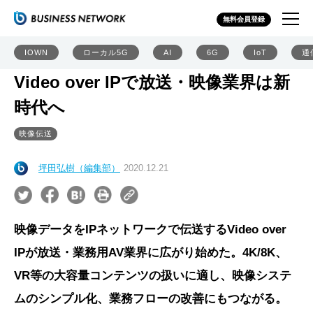
無料会員登録
IOWN
ローカル5G
AI
6G
IoT
通
Video over IPで放送・映像業界は新
時代へ
映像伝送
坪田弘樹（編集部）
2020.12.21
映像データをIPネットワークで伝送するVideo over
IPが放送・業務用AV業界に広がり始めた。4K/8K、
VR等の大容量コンテンツの扱いに適し、映像システ
ムのシンプル化、業務フローの改善にもつながる。