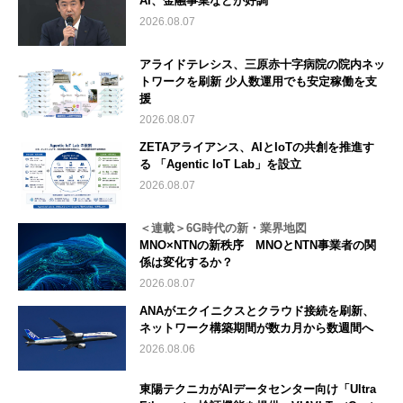
AI、金融事業などが好調
2026.08.07
アライドテレシス、三原赤十字病院の院内ネッ
トワークを刷新 少人数運用でも安定稼働を支
援
2026.08.07
ZETAアライアンス、AIとIoTの共創を推進す
る 「Agentic IoT Lab」を設立
2026.08.07
＜連載＞6G時代の新・業界地図
MNO×NTNの新秩序 MNOとNTN事業者の関
係は変化するか？
2026.08.07
ANAがエクイニクスとクラウド接続を刷新、
ネットワーク構築期間が数カ月から数週間へ
2026.08.06
東陽テクニカがAIデータセンター向け「Ultra