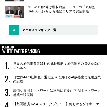
NTTの1Q決算は増収増益 ドコモの「気球型
HAPS」は9月から能登エリアで実証開始
アクセスランキング一覧
DOWNLOAD
WHITE PAPER RANKING
世界の通信事業者33社の成長戦略：通信業界の収益を次の
レベルへ
［世界4473社調査］通信業界におけるAI成熟度と先駆企業
の戦略
高価な専用ネットワークは本当に必要か？ AIネットワーク
構築の現実解
【基調講演 K2-4 スリーダブリュー】何もかもが革命！ゲ