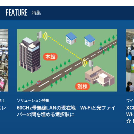
FEATURE
特集
結！
ソリューション特集
ワイ
スレ
60GHz帯無線LANの現在地 Wi-Fiと光ファイ
XG
バーの間を埋める選択肢に
W
介