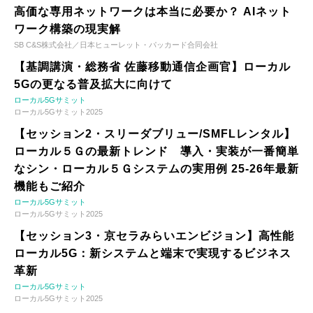
高価な専用ネットワークは本当に必要か？ AIネット
ワーク構築の現実解
SB C&S株式会社／日本ヒューレット・パッカード合同会社
【基調講演・総務省 佐藤移動通信企画官】ローカル
5Gの更なる普及拡大に向けて
ローカル5Gサミット
ローカル5Gサミット2025
【セッション2・スリーダブリュー/SMFLレンタル】
ローカル５Ｇの最新トレンド 導入・実装が一番簡単
なシン・ローカル５Ｇシステムの実用例 25-26年最新
機能もご紹介
ローカル5Gサミット
ローカル5Gサミット2025
【セッション3・京セラみらいエンビジョン】高性能
ローカル5G：新システムと端末で実現するビジネス
革新
ローカル5Gサミット
ローカル5Gサミット2025