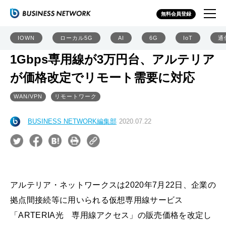
無料会員登録
IOWN
ローカル5G
AI
6G
IoT
通
1Gbps専用線が3万円台、アルテリア
が価格改定でリモート需要に対応
WAN/VPN
リモートワーク
BUSINESS NETWORK編集部
2020.07.22
アルテリア・ネットワークスは2020年7月22日、企業の
拠点間接続等に用いられる仮想専用線サービス
「ARTERIA光 専用線アクセス」の販売価格を改定し