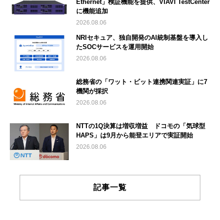
Ethernet」検証機能を提供、VIAVI TestCenter
に機能追加
2026.08.06
NRIセキュア、独自開発のAI統制基盤を導入し
たSOCサービスを運用開始
2026.08.06
総務省の「ワット・ビット連携関連実証」に7
機関が採択
2026.08.06
NTTの1Q決算は増収増益 ドコモの「気球型
HAPS」は9月から能登エリアで実証開始
2026.08.06
記事一覧