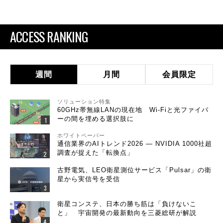
ACCESS RANKING
週間
月間
会員限定
ソリューション特集
60GHz帯無線LANの現在地 Wi-Fiと光ファイバ
ーの間を埋める選択肢に
ホワイトペーパー
通信業界のAIトレンド2026 ― NVIDIA 1000社超
調査が捉えた「転換点」
古野電気、LEO衛星測位サービス「Pulsar」の衛
星から実信号を受信
衛星コンステ、日本の勝ち筋は「負けないこ
と」 宇宙開発の最新動向を三菱総研が解説