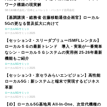
ワーク構築の現実解
SB C&S株式会社／日本ヒューレット・パッカード合同会社
【基調講演・総務省 佐藤移動通信企画官】ローカル
5Gの更なる普及拡大に向けて
ローカル5Gサミット
ローカル5Gサミット2025
【セッション2・スリーダブリュー/SMFLレンタル】
ローカル５Ｇの最新トレンド 導入・実装が一番簡単
なシン・ローカル５Ｇシステムの実用例 25-26年最新
機能もご紹介
ローカル5Gサミット
ローカル5Gサミット2025
【セッション3・京セラみらいエンビジョン】高性能
ローカル5G：新システムと端末で実現するビジネス
革新
ローカル5Gサミット
ローカル5Gサミット2025
【iD】ローカル5G基地局 All-In-One、次世代機種の