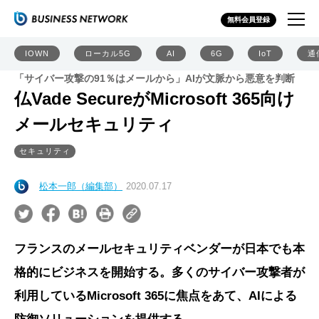
無料会員登録
IOWN
ローカル5G
AI
6G
IoT
通
「サイバー攻撃の91％はメールから」AIが文脈から悪意を判断
仏Vade SecureがMicrosoft 365向け
メールセキュリティ
セキュリティ
松本一郎（編集部）
2020.07.17
フランスのメールセキュリティベンダーが日本でも本
格的にビジネスを開始する。多くのサイバー攻撃者が
利用しているMicrosoft 365に焦点をあて、AIによる