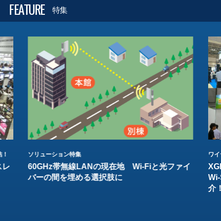
FEATURE
特集
結！
ソリューション特集
ワイ
スレ
60GHz帯無線LANの現在地 Wi-Fiと光ファイ
XG
バーの間を埋める選択肢に
W
介