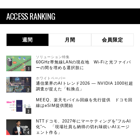
ACCESS RANKING
週間
月間
会員限定
ソリューション特集
60GHz帯無線LANの現在地 Wi-Fiと光ファイバ
ーの間を埋める選択肢に
ホワイトペーパー
通信業界のAIトレンド2026 ― NVIDIA 1000社超
調査が捉えた「転換点」
MEEQ、楽天モバイル回線を先行提供 ドコモ回
線はeSIM提供開始
NTTドコモ、2027年にマーケティングを“フルAI
化”へ 「現場社員も納得の切れ味鋭いAIエージ
ェント作る」