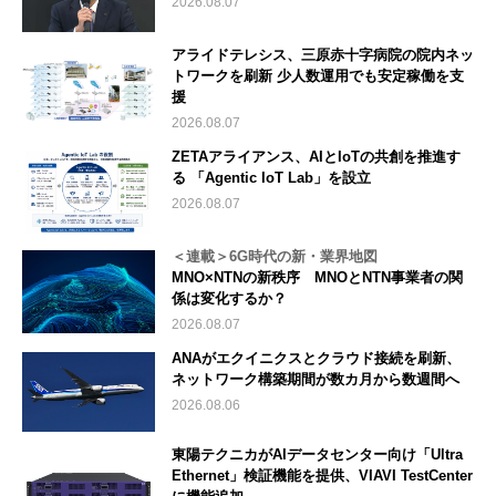
2026.08.07
アライドテレシス、三原赤十字病院の院内ネッ
トワークを刷新 少人数運用でも安定稼働を支
援
2026.08.07
ZETAアライアンス、AIとIoTの共創を推進す
る 「Agentic IoT Lab」を設立
2026.08.07
＜連載＞6G時代の新・業界地図
MNO×NTNの新秩序 MNOとNTN事業者の関
係は変化するか？
2026.08.07
ANAがエクイニクスとクラウド接続を刷新、
ネットワーク構築期間が数カ月から数週間へ
2026.08.06
東陽テクニカがAIデータセンター向け「Ultra
Ethernet」検証機能を提供、VIAVI TestCenter