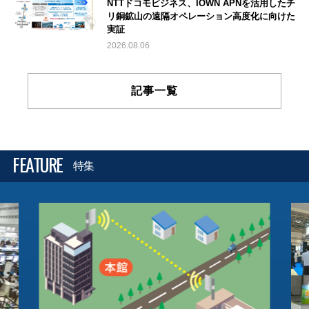
NTTドコモビジネス、IOWN APNを活用したチ
リ銅鉱山の遠隔オペレーション高度化に向けた
実証
2026.08.06
記事一覧
FEATURE
特集