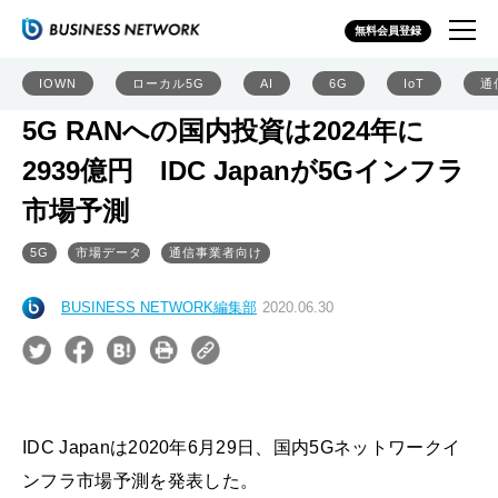
無料会員登録
IOWN
ローカル5G
AI
6G
IoT
通
5G RANへの国内投資は2024年に
2939億円 IDC Japanが5Gインフラ
市場予測
5G
市場データ
通信事業者向け
BUSINESS NETWORK編集部
2020.06.30
IDC Japanは2020年6月29日、国内5Gネットワークイ
ンフラ市場予測を発表した。