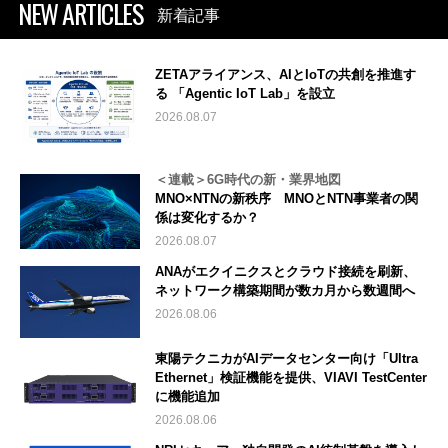
NEW ARTICLES
新着記事
ZETAアライアンス、AIとIoTの共創を推進す
る 「Agentic IoT Lab」を設立
2026.08.07
＜連載＞6G時代の新・業界地図
MNO×NTNの新秩序 MNOとNTN事業者の関
係は変化するか？
2026.08.07
ANAがエクイニクスとクラウド接続を刷新、
ネットワーク構築期間が数カ月から数週間へ
2026.08.06
東陽テクニカがAIデータセンター向け「Ultra
Ethernet」検証機能を提供、VIAVI TestCenter
に機能追加
2026.08.06