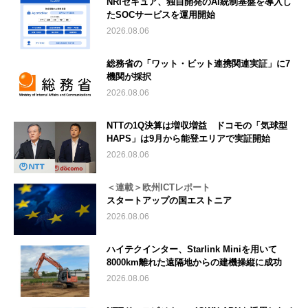
NRIセキュア、独自開発のAI統制基盤を導入し
たSOCサービスを運用開始
2026.08.06
総務省の「ワット・ビット連携関連実証」に7
機関が採択
2026.08.06
NTTの1Q決算は増収増益 ドコモの「気球型
HAPS」は9月から能登エリアで実証開始
2026.08.06
＜連載＞欧州ICTレポート
スタートアップの国エストニア
2026.08.06
ハイテクインター、Starlink Miniを用いて
8000km離れた遠隔地からの建機操縦に成功
2026.08.06