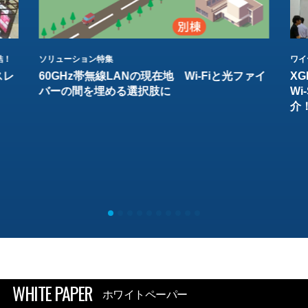
結！
ソリューション特集
ワイ
スレ
60GHz帯無線LANの現在地 Wi-Fiと光ファイ
XG
バーの間を埋める選択肢に
W
介
WHITE PAPER
ホワイトペーパー