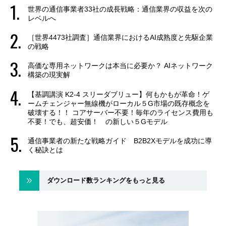
世界の通信事業者33社の成長戦略：通信業界の収益を次の
レベルへ
［世界4473社調査］通信業界におけるAI成熟度と先駆企業
の戦略
高価な専用ネットワークは本当に必要か？ AIネットワーク
構築の現実解
【基調講演 K2-4 スリーダブリュー】何もかもが革命！ゲ
ームチェンジャー無線機がローカル５G市場の既存概念を
破壊する！！ コアサーバー不要！毎年のライセンス費用も
不要！でも、超安価！ の新しい５Gモデル
通信事業者の新たな戦略ガイド B2B2Xモデルを成功に導
く秘訣とは
ダウンロード数ランキングをもっと見る