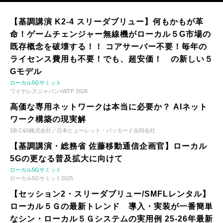
【基調講演 K2-4 スリーダブリュー】何もかもが革
命！ゲームチェンジャー無線機がローカル５G市場の
既存概念を破壊する！！ コアサーバー不要！毎年の
ライセンス費用も不要！でも、超安価！ の新しい５
Gモデル
ローカル5Gサミット
ワイヤレスジャパン×WTP 2026
高価な専用ネットワークは本当に必要か？ AIネット
ワーク構築の現実解
SB C&S株式会社／日本ヒューレット・パッカード合同会社
【基調講演・総務省 佐藤移動通信企画官】ローカル
5Gの更なる普及拡大に向けて
ローカル5Gサミット
ローカル5Gサミット2025
【セッション2・スリーダブリュー/SMFLレンタル】
ローカル５Ｇの最新トレンド 導入・実装が一番簡単
なシン・ローカル５Ｇシステムの実用例 25-26年最新