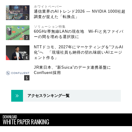
ホワイトペーパー
通信業界のAIトレンド2026 ― NVIDIA 1000社超
調査が捉えた「転換点」
ソリューション特集
60GHz帯無線LANの現在地 Wi-Fiと光ファイバ
ーの間を埋める選択肢に
NTTドコモ、2027年にマーケティングを“フルAI
化”へ 「現場社員も納得の切れ味鋭いAIエージ
ェント作る」
JR東日本、“新Suica”のデータ連携基盤に
Confluent採用
アクセスランキング一覧
DOWNLOAD
WHITE PAPER RANKING