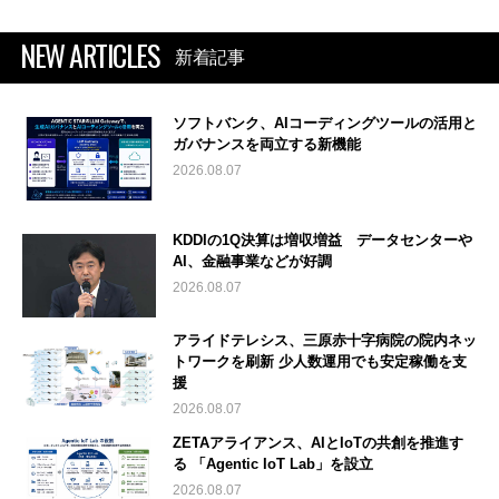
NEW ARTICLES
新着記事
ソフトバンク、AIコーディングツールの活用と
ガバナンスを両立する新機能
2026.08.07
KDDIの1Q決算は増収増益 データセンターや
AI、金融事業などが好調
2026.08.07
アライドテレシス、三原赤十字病院の院内ネッ
トワークを刷新 少人数運用でも安定稼働を支
援
2026.08.07
ZETAアライアンス、AIとIoTの共創を推進す
る 「Agentic IoT Lab」を設立
2026.08.07