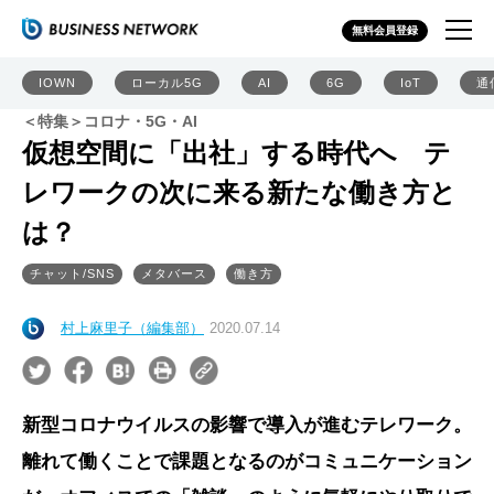
無料会員登録
IOWN
ローカル5G
AI
6G
IoT
通
＜特集＞コロナ・5G・AI
仮想空間に「出社」する時代へ テ
レワークの次に来る新たな働き方と
は？
チャット/SNS
メタバース
働き方
村上麻里子（編集部）
2020.07.14
新型コロナウイルスの影響で導入が進むテレワーク。
離れて働くことで課題となるのがコミュニケーション