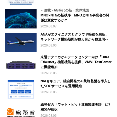
＜連載＞6G時代の新・業界地図
MNO×NTNの新秩序 MNOとNTN事業者の関
係は変化するか？
2026.08.07
ANAがエクイニクスとクラウド接続を刷新、
ネットワーク構築期間が数カ月から数週間へ
2026.08.06
東陽テクニカがAIデータセンター向け「Ultra
Ethernet」検証機能を提供、VIAVI TestCenter
に機能追加
2026.08.06
NRIセキュア、独自開発のAI統制基盤を導入し
たSOCサービスを運用開始
2026.08.06
総務省の「ワット・ビット連携関連実証」に7
機関が採択
2026.08.06