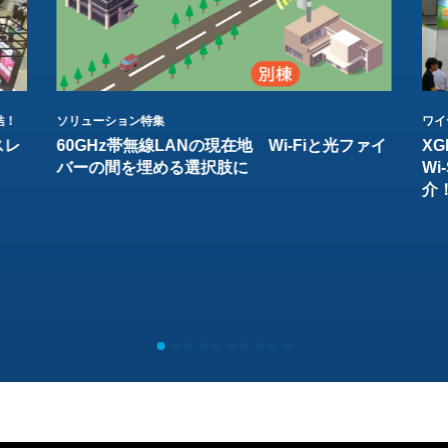
結！
ソリューション特集
ワイ
スレ
60GHz帯無線LANの現在地 Wi-Fiと光ファイ
XG
バーの間を埋める選択肢に
W
介