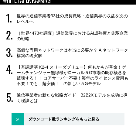
WHITE PAPER RANKING
世界の通信事業者33社の成長戦略：通信業界の収益を次の
レベルへ
［世界4473社調査］通信業界におけるAI成熟度と先駆企業
の戦略
高価な専用ネットワークは本当に必要か？ AIネットワーク
構築の現実解
【基調講演 K2-4 スリーダブリュー】何もかもが革命！ゲ
ームチェンジャー無線機がローカル５G市場の既存概念を
破壊する！！ コアサーバー不要！毎年のライセンス費用も
不要！でも、超安価！ の新しい５Gモデル
通信事業者の新たな戦略ガイド B2B2Xモデルを成功に導
く秘訣とは
ダウンロード数ランキングをもっと見る