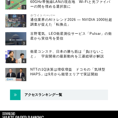
60GHz帯無線LANの現在地 Wi-Fiと光ファイバ
ーの間を埋める選択肢に
ホワイトペーパー
通信業界のAIトレンド2026 ― NVIDIA 1000社超
調査が捉えた「転換点」
古野電気、LEO衛星測位サービス「Pulsar」の衛
星から実信号を受信
衛星コンステ、日本の勝ち筋は「負けないこ
と」 宇宙開発の最新動向を三菱総研が解説
NTTの1Q決算は増収増益 ドコモの「気球型
HAPS」は9月から能登エリアで実証開始
アクセスランキング一覧
DOWNLOAD