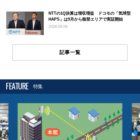
NTTの1Q決算は増収増益 ドコモの「気球型
HAPS」は9月から能登エリアで実証開始
2026.08.06
記事一覧
FEATURE
特集