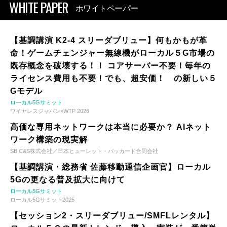
WHITE PAPER
ホワイトペーパー
【基調講演 K2-4 スリーダブリュー】何もかもが革
命！ゲームチェンジャー無線機がローカル５G市場の
既存概念を破壊する！！ コアサーバー不要！毎年の
ライセンス費用も不要！でも、超安価！ の新しい５
Gモデル
ローカル5Gサミット
ワイヤレスジャパン×WTP 2026
高価な専用ネットワークは本当に必要か？ AIネット
ワーク構築の現実解
SB C&S株式会社／日本ヒューレット・パッカード合同会社
【基調講演・総務省 佐藤移動通信企画官】ローカル
5Gの更なる普及拡大に向けて
ローカル5Gサミット
ローカル5Gサミット2025
【セッション2・スリーダブリュー/SMFLレンタル】