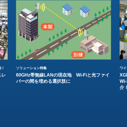
結！
ソリューション特集
ワイ
スレ
60GHz帯無線LANの現在地 Wi-Fiと光ファイ
XG
バーの間を埋める選択肢に
W
介