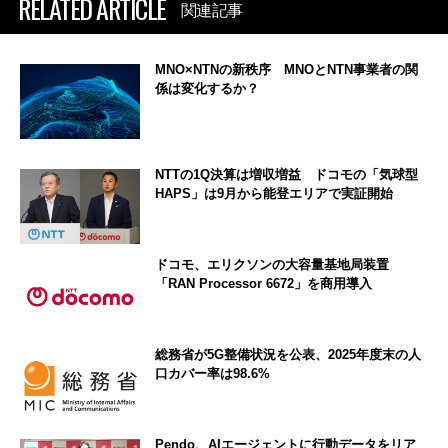
RELATED ARTICLE
関連記事
MNO×NTNの新秩序 MNOとNTN事業者の関
係は変化するか？
NTTの1Q決算は増収増益 ドコモの「気球型
HAPS」は9月から能登エリアで実証開始
ドコモ、エリクソンの大容量基地局装置
「RAN Processor 6672」を商用導入
総務省が5G整備状況を公表、2025年度末の人
口カバー率は98.6%
Pendo、AIエージェントに行動データをリア