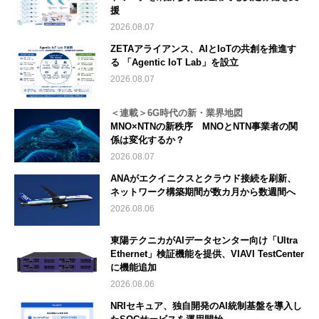
援
2026.08.07
ZETAアライアンス、AIとIoTの共創を推進す
る 「Agentic IoT Lab」を設立
2026.08.07
＜連載＞6G時代の新・業界地図
MNO×NTNの新秩序 MNOとNTN事業者の関
係は変化するか？
2026.08.07
ANAがエクイニクスとクラウド接続を刷新、
ネットワーク構築期間が数カ月から数週間へ
2026.08.06
東陽テクニカがAIデータセンター向け「Ultra
Ethernet」検証機能を提供、VIAVI TestCenter
に機能追加
2026.08.06
NRIセキュア、独自開発のAI統制基盤を導入し