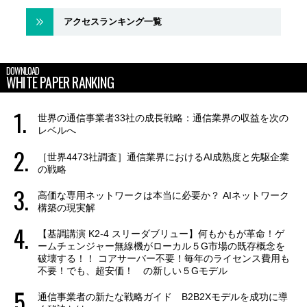
アクセスランキング一覧
DOWNLOAD
WHITE PAPER RANKING
世界の通信事業者33社の成長戦略：通信業界の収益を次の
レベルへ
［世界4473社調査］通信業界におけるAI成熟度と先駆企業
の戦略
高価な専用ネットワークは本当に必要か？ AIネットワーク
構築の現実解
【基調講演 K2-4 スリーダブリュー】何もかもが革命！ゲ
ームチェンジャー無線機がローカル５G市場の既存概念を
破壊する！！ コアサーバー不要！毎年のライセンス費用も
不要！でも、超安価！ の新しい５Gモデル
通信事業者の新たな戦略ガイド B2B2Xモデルを成功に導