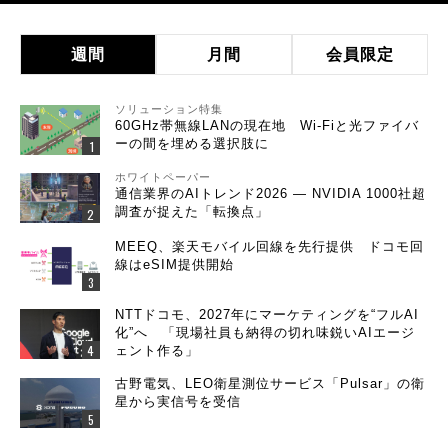
週間
月間
会員限定
ソリューション特集
60GHz帯無線LANの現在地 Wi-Fiと光ファイバ
ーの間を埋める選択肢に
ホワイトペーパー
通信業界のAIトレンド2026 ― NVIDIA 1000社超
調査が捉えた「転換点」
MEEQ、楽天モバイル回線を先行提供 ドコモ回
線はeSIM提供開始
NTTドコモ、2027年にマーケティングを“フルAI
化”へ 「現場社員も納得の切れ味鋭いAIエージ
ェント作る」
古野電気、LEO衛星測位サービス「Pulsar」の衛
星から実信号を受信