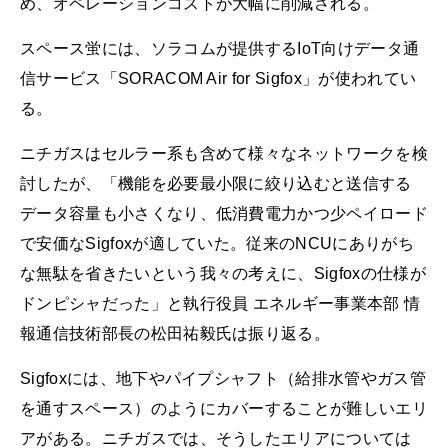
め、オペレーションコストが大幅に削減される。
スペース蛍には、ソラコムが提供するIoT向けデータ通
信サービス「SORACOM Air for Sigfox」が使われてい
る。
ニチガスはセルラー系も含めて様々なネットワークを検
討したが、「機能を必要最小限に絞り込むと送信する
データ容量も小さくなり、低消費電力かつ少ペイロード
で安価なSigfoxが適していた。従来のNCUにありがち
な無駄を省きたいという我々の考えに、Sigfoxの仕様が
ドンピシャだった」と執行役員 エネルギー事業本部 情
報通信技術部長の松田祐毅氏は振り返る。
Sigfoxには、地下やパイプシャフト（給排水管やガス管
を通すスペース）のようにカバーすることが難しいエリ
アがある。ニチガスでは、そうしたエリアについては