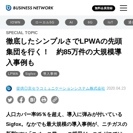
無料会員登録
IOWN
ローカル5G
AI
6G
IoT
通
SPECIAL TOPIC
徹底したシンプルさでLPWAの先頭
集団を行く！ 約85万件の大規模導
入事例も
LPWA
Sigfox
導入事例
提供◎京セラコミュニケーションシステム株式会社
2020.04.23
人口カバー率95％を超え、導入に弾みが付いている
Sigfox。なかでも最大規模の導入事例が、ニチガスの