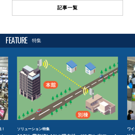
記事一覧
FEATURE
特集
結！
ソリューション特集
ワイ