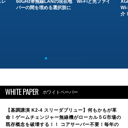
スレ
60GHz帯無線LANの現在地 Wi-Fiと光ファイ
XG
バーの間を埋める選択肢に
W
介
WHITE PAPER
ホワイトペーパー
【基調講演 K2-4 スリーダブリュー】何もかもが革
命！ゲームチェンジャー無線機がローカル５G市場の
既存概念を破壊する！！ コアサーバー不要！毎年の