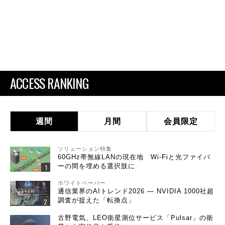
ACCESS RANKING
週間
月間
会員限定
ソリューション特集
60GHz帯無線LANの現在地 Wi-Fiと光ファイバ
ーの間を埋める選択肢に
ホワイトペーパー
通信業界のAIトレンド2026 ― NVIDIA 1000社超
調査が捉えた「転換点」
古野電気、LEO衛星測位サービス「Pulsar」の衛