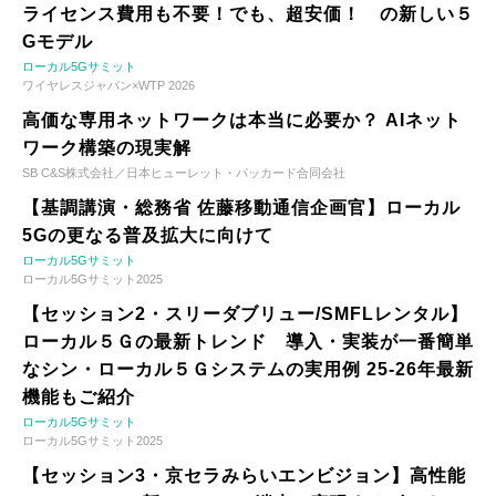
ライセンス費用も不要！でも、超安価！ の新しい５
Gモデル
ローカル5Gサミット
ワイヤレスジャパン×WTP 2026
高価な専用ネットワークは本当に必要か？ AIネット
ワーク構築の現実解
SB C&S株式会社／日本ヒューレット・パッカード合同会社
【基調講演・総務省 佐藤移動通信企画官】ローカル
5Gの更なる普及拡大に向けて
ローカル5Gサミット
ローカル5Gサミット2025
【セッション2・スリーダブリュー/SMFLレンタル】
ローカル５Ｇの最新トレンド 導入・実装が一番簡単
なシン・ローカル５Ｇシステムの実用例 25-26年最新
機能もご紹介
ローカル5Gサミット
ローカル5Gサミット2025
【セッション3・京セラみらいエンビジョン】高性能