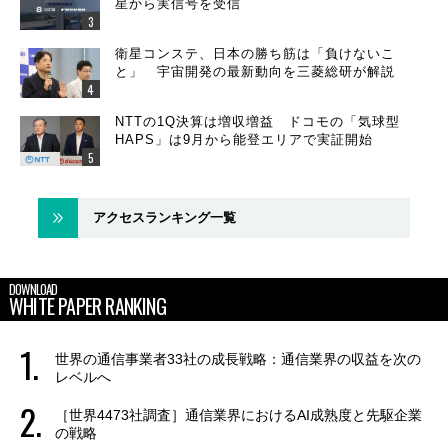
星から実信号を受信
衛星コンステ、日本の勝ち筋は「負けないこ
と」 宇宙開発の最新動向を三菱総研が解説
NTTの1Q決算は増収増益 ドコモの「気球型
HAPS」は9月から能登エリアで実証開始
アクセスランキング一覧
DOWNLOAD
WHITE PAPER RANKING
世界の通信事業者33社の成長戦略：通信業界の収益を次の
レベルへ
［世界4473社調査］通信業界におけるAI成熟度と先駆企業
の戦略