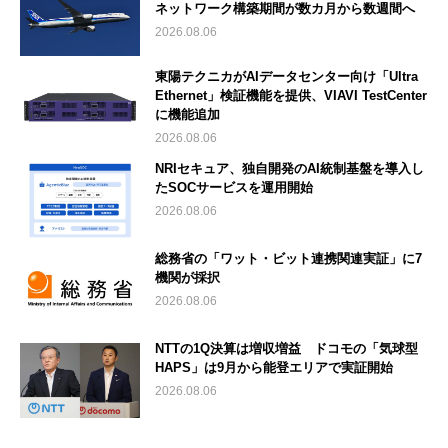
ネットワーク構築期間が数カ月から数週間へ
2026.08.06
東陽テクニカがAIデータセンター向け「Ultra
Ethernet」検証機能を提供、VIAVI TestCenter
に機能追加
2026.08.06
NRIセキュア、独自開発のAI統制基盤を導入し
たSOCサービスを運用開始
2026.08.06
総務省の「ワット・ビット連携関連実証」に7
機関が採択
2026.08.06
NTTの1Q決算は増収増益 ドコモの「気球型
HAPS」は9月から能登エリアで実証開始
2026.08.06