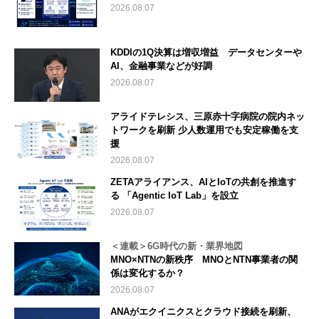
2026.08.07
KDDIの1Q決算は増収増益 データセンターや
AI、金融事業などが好調
2026.08.07
アライドテレシス、三原赤十字病院の院内ネッ
トワークを刷新 少人数運用でも安定稼働を支
援
2026.08.07
ZETAアライアンス、AIとIoTの共創を推進す
る 「Agentic IoT Lab」を設立
2026.08.07
＜連載＞6G時代の新・業界地図
MNO×NTNの新秩序 MNOとNTN事業者の関
係は変化するか？
2026.08.07
ANAがエクイニクスとクラウド接続を刷新、