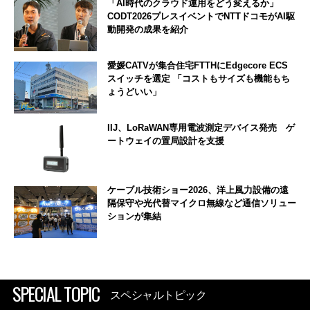
「AI時代のクラウド運用をどう変えるか」
CODT2026プレスイベントでNTTドコモがAI駆
動開発の成果を紹介
愛媛CATVが集合住宅FTTHにEdgecore ECS
スイッチを選定 「コストもサイズも機能もち
ょうどいい」
IIJ、LoRaWAN専用電波測定デバイス発売 ゲ
ートウェイの置局設計を支援
ケーブル技術ショー2026、洋上風力設備の遠
隔保守や光代替マイクロ無線など通信ソリュー
ションが集結
SPECIAL TOPIC
スペシャルトピック