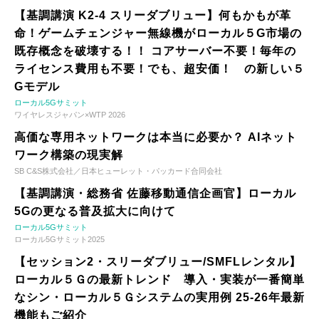
【基調講演 K2-4 スリーダブリュー】何もかもが革
命！ゲームチェンジャー無線機がローカル５G市場の
既存概念を破壊する！！ コアサーバー不要！毎年の
ライセンス費用も不要！でも、超安価！ の新しい５
Gモデル
ローカル5Gサミット
ワイヤレスジャパン×WTP 2026
高価な専用ネットワークは本当に必要か？ AIネット
ワーク構築の現実解
SB C&S株式会社／日本ヒューレット・パッカード合同会社
【基調講演・総務省 佐藤移動通信企画官】ローカル
5Gの更なる普及拡大に向けて
ローカル5Gサミット
ローカル5Gサミット2025
【セッション2・スリーダブリュー/SMFLレンタル】
ローカル５Ｇの最新トレンド 導入・実装が一番簡単
なシン・ローカル５Ｇシステムの実用例 25-26年最新
機能もご紹介