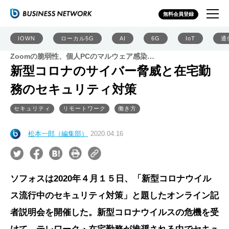
無料会員登録
IOWN
ローカル5G
AI
6G
IoT
通
Zoomの脆弱性、個人PCのマルウェア感染…
新型コロナのサイバー脅威と在宅勤
務のセキュリティ対策
セキュリティ
リモートワーク
働き方
松本一郎（編集部）
2020.04.16
ソフォスは2020年４月１５日、「新型コロナウイル
ス流行中のセキュリティ対策」と題したオンライン記
者説明会を開催した。新型コロナウイルスの危機を受