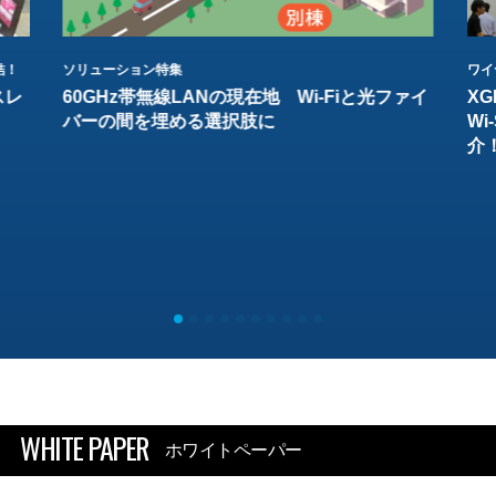
結！
ソリューション特集
ワイ
スレ
60GHz帯無線LANの現在地 Wi-Fiと光ファイ
XG
バーの間を埋める選択肢に
W
介
WHITE PAPER
ホワイトペーパー