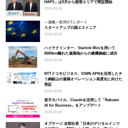
HAPS」は9月から能登エリアで実証開始
2026.08.06
＜連載＞欧州ICTレポート
スタートアップの国エストニア
2026.08.06
ハイテクインター、Starlink Miniを用いて
8000km離れた遠隔地からの建機操縦に成功
2026.08.06
NTTドコモビジネス、IOWN APNを活用したチ
リ銅鉱山の遠隔オペレーション高度化に向けた
実証
2026.08.06
楽天モバイル、Claudeを活用して「Rakuten
AI for Business」をアップデート
2026.08.06
オプテージ 名部社長「日本のデジタルインフ