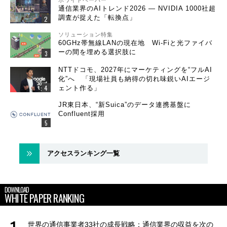
通信業界のAIトレンド2026 ― NVIDIA 1000社超
調査が捉えた「転換点」
ソリューション特集
60GHz帯無線LANの現在地 Wi-Fiと光ファイバ
ーの間を埋める選択肢に
NTTドコモ、2027年にマーケティングを“フルAI
化”へ 「現場社員も納得の切れ味鋭いAIエージ
ェント作る」
JR東日本、“新Suica”のデータ連携基盤に
Confluent採用
アクセスランキング一覧
DOWNLOAD
WHITE PAPER RANKING
世界の通信事業者33社の成長戦略：通信業界の収益を次の