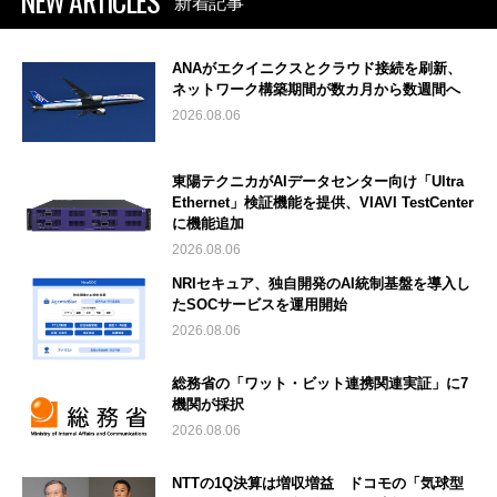
NEW ARTICLES
新着記事
ANAがエクイニクスとクラウド接続を刷新、
ネットワーク構築期間が数カ月から数週間へ
2026.08.06
東陽テクニカがAIデータセンター向け「Ultra
Ethernet」検証機能を提供、VIAVI TestCenter
に機能追加
2026.08.06
NRIセキュア、独自開発のAI統制基盤を導入し
たSOCサービスを運用開始
2026.08.06
総務省の「ワット・ビット連携関連実証」に7
機関が採択
2026.08.06
NTTの1Q決算は増収増益 ドコモの「気球型