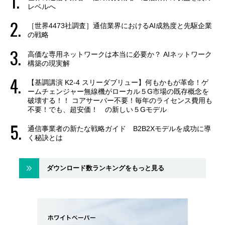
レベルへ
［世界4473社調査］通信業界におけるAI成熟度と先駆企業
の戦略
高価な専用ネットワークは本当に必要か？ AIネットワーク
構築の現実解
【基調講演 K2-4 スリーダブリュー】何もかもが革命！ゲ
ームチェンジャー無線機がローカル５G市場の既存概念を
破壊する！！ コアサーバー不要！毎年のライセンス費用も
不要！でも、超安価！ の新しい５Gモデル
通信事業者の新たな戦略ガイド B2B2Xモデルを成功に導
く秘訣とは
ダウンロード数ランキングをもっと見る