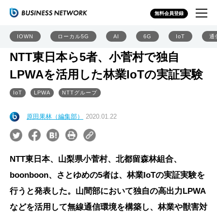
無料会員登録
IOWN
ローカル5G
AI
6G
IoT
通
NTT東日本ら5者、小菅村で独自
LPWAを活用した林業IoTの実証実験
IoT
LPWA
NTTグループ
原田果林（編集部）
2020.01.22
NTT東日本、山梨県小菅村、北都留森林組合、
boonboon、さとゆめの5者は、林業IoTの実証実験を
行うと発表した。山間部において独自の高出力LPWA
などを活用して無線通信環境を構築し、林業や獣害対