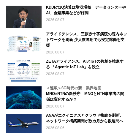
KDDIの1Q決算は増収増益 データセンターや
AI、金融事業などが好調
2026.08.07
アライドテレシス、三原赤十字病院の院内ネッ
トワークを刷新 少人数運用でも安定稼働を支
援
2026.08.07
ZETAアライアンス、AIとIoTの共創を推進す
る 「Agentic IoT Lab」を設立
2026.08.07
＜連載＞6G時代の新・業界地図
MNO×NTNの新秩序 MNOとNTN事業者の関
係は変化するか？
2026.08.07
ANAがエクイニクスとクラウド接続を刷新、
ネットワーク構築期間が数カ月から数週間へ
2026.08.06