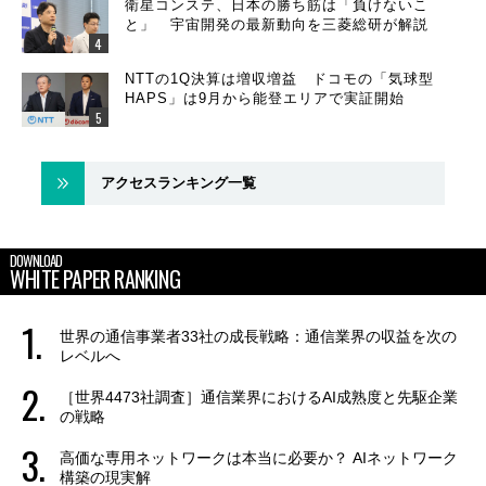
衛星コンステ、日本の勝ち筋は「負けないこ
と」 宇宙開発の最新動向を三菱総研が解説
NTTの1Q決算は増収増益 ドコモの「気球型
HAPS」は9月から能登エリアで実証開始
アクセスランキング一覧
DOWNLOAD
WHITE PAPER RANKING
世界の通信事業者33社の成長戦略：通信業界の収益を次の
レベルへ
［世界4473社調査］通信業界におけるAI成熟度と先駆企業
の戦略
高価な専用ネットワークは本当に必要か？ AIネットワーク
構築の現実解