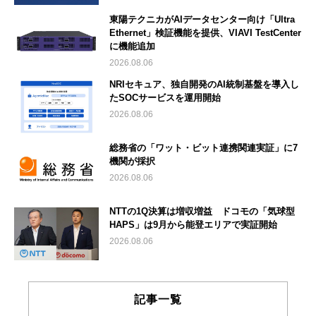
東陽テクニカがAIデータセンター向け「Ultra
Ethernet」検証機能を提供、VIAVI TestCenter
に機能追加
2026.08.06
NRIセキュア、独自開発のAI統制基盤を導入し
たSOCサービスを運用開始
2026.08.06
総務省の「ワット・ビット連携関連実証」に7
機関が採択
2026.08.06
NTTの1Q決算は増収増益 ドコモの「気球型
HAPS」は9月から能登エリアで実証開始
2026.08.06
記事一覧