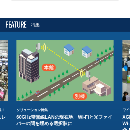
FEATURE
特集
結！
ソリューション特集
ワイ
スレ
60GHz帯無線LANの現在地 Wi-Fiと光ファイ
XG
バーの間を埋める選択肢に
W
介