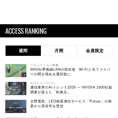
ACCESS RANKING
週間
月間
会員限定
ソリューション特集
60GHz帯無線LANの現在地 Wi-Fiと光ファイバ
ーの間を埋める選択肢に
ホワイトペーパー
通信業界のAIトレンド2026 ― NVIDIA 1000社超
調査が捉えた「転換点」
古野電気、LEO衛星測位サービス「Pulsar」の衛
星から実信号を受信