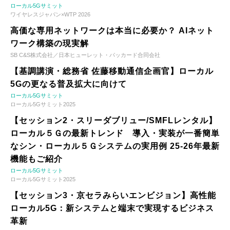
ローカル5Gサミット
ワイヤレスジャパン×WTP 2026
高価な専用ネットワークは本当に必要か？ AIネット
ワーク構築の現実解
SB C&S株式会社／日本ヒューレット・パッカード合同会社
【基調講演・総務省 佐藤移動通信企画官】ローカル
5Gの更なる普及拡大に向けて
ローカル5Gサミット
ローカル5Gサミット2025
【セッション2・スリーダブリュー/SMFLレンタル】
ローカル５Ｇの最新トレンド 導入・実装が一番簡単
なシン・ローカル５Ｇシステムの実用例 25-26年最新
機能もご紹介
ローカル5Gサミット
ローカル5Gサミット2025
【セッション3・京セラみらいエンビジョン】高性能
ローカル5G：新システムと端末で実現するビジネス
革新