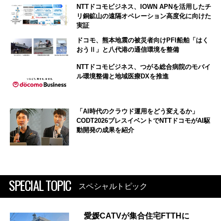
NTTドコモビジネス、IOWN APNを活用したチ
リ銅鉱山の遠隔オペレーション高度化に向けた
実証
ドコモ、熊本地震の被災者向けPFI船舶「はく
おうⅡ」と八代港の通信環境を整備
NTTドコモビジネス、つがる総合病院のモバイ
ル環境整備と地域医療DXを推進
「AI時代のクラウド運用をどう変えるか」
CODT2026プレスイベントでNTTドコモがAI駆
動開発の成果を紹介
SPECIAL TOPIC
スペシャルトピック
愛媛CATVが集合住宅FTTHに