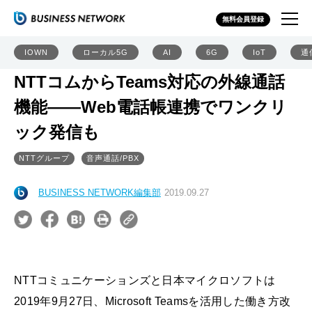
無料会員登録
IOWN
ローカル5G
AI
6G
IoT
通
NTTコムからTeams対応の外線通話
機能――Web電話帳連携でワンクリ
ック発信も
NTTグループ
音声通話/PBX
BUSINESS NETWORK編集部
2019.09.27
NTTコミュニケーションズと日本マイクロソフトは
2019年9月27日、Microsoft Teamsを活用した働き方改