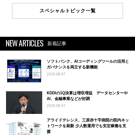
スペシャルトピック一覧
NEW ARTICLES
新着記事
ソフトバンク、AIコーディングツールの活用と
ガバナンスを両立する新機能
2026.08.07
KDDIの1Q決算は増収増益 データセンターや
AI、金融事業などが好調
2026.08.07
アライドテレシス、三原赤十字病院の院内ネッ
トワークを刷新 少人数運用でも安定稼働を支
援