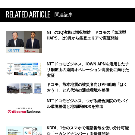
RELATED ARTICLE
関連記事
NTTの1Q決算は増収増益 ドコモの「気球型
HAPS」は9月から能登エリアで実証開始
NTTドコモビジネス、IOWN APNを活用したチ
リ銅鉱山の遠隔オペレーション高度化に向けた
実証
ドコモ、熊本地震の被災者向けPFI船舶「はく
おうⅡ」と八代港の通信環境を整備
NTTドコモビジネス、つがる総合病院のモバイ
ル環境整備と地域医療DXを推進
KDDI、1台のスマホで電話番号を使い分け可能
な「セカンドナンバー」を提供開始