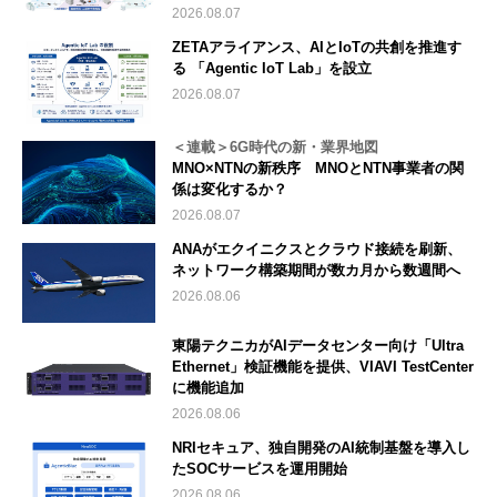
2026.08.07
ZETAアライアンス、AIとIoTの共創を推進す
る 「Agentic IoT Lab」を設立
2026.08.07
＜連載＞6G時代の新・業界地図
MNO×NTNの新秩序 MNOとNTN事業者の関
係は変化するか？
2026.08.07
ANAがエクイニクスとクラウド接続を刷新、
ネットワーク構築期間が数カ月から数週間へ
2026.08.06
東陽テクニカがAIデータセンター向け「Ultra
Ethernet」検証機能を提供、VIAVI TestCenter
に機能追加
2026.08.06
NRIセキュア、独自開発のAI統制基盤を導入し
たSOCサービスを運用開始
2026.08.06