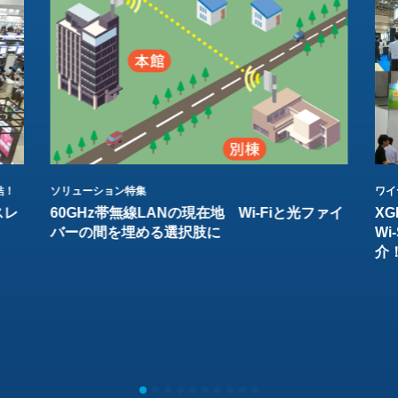
結！
ソリューション特集
ワイ
スレ
60GHz帯無線LANの現在地 Wi-Fiと光ファイ
XG
バーの間を埋める選択肢に
W
介