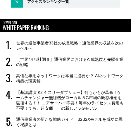
アクセスランキング一覧
DOWNLOAD
WHITE PAPER RANKING
世界の通信事業者33社の成長戦略：通信業界の収益を次の
レベルへ
［世界4473社調査］通信業界におけるAI成熟度と先駆企業
の戦略
高価な専用ネットワークは本当に必要か？ AIネットワーク
構築の現実解
【基調講演 K2-4 スリーダブリュー】何もかもが革命！ゲ
ームチェンジャー無線機がローカル５G市場の既存概念を
破壊する！！ コアサーバー不要！毎年のライセンス費用も
不要！でも、超安価！ の新しい５Gモデル
通信事業者の新たな戦略ガイド B2B2Xモデルを成功に導
く秘訣とは