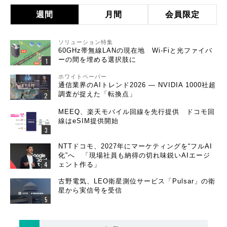
週間
月間
会員限定
ソリューション特集
60GHz帯無線LANの現在地 Wi-Fiと光ファイバ
ーの間を埋める選択肢に
ホワイトペーパー
通信業界のAIトレンド2026 ― NVIDIA 1000社超
調査が捉えた「転換点」
MEEQ、楽天モバイル回線を先行提供 ドコモ回
線はeSIM提供開始
NTTドコモ、2027年にマーケティングを“フルAI
化”へ 「現場社員も納得の切れ味鋭いAIエージ
ェント作る」
古野電気、LEO衛星測位サービス「Pulsar」の衛
星から実信号を受信