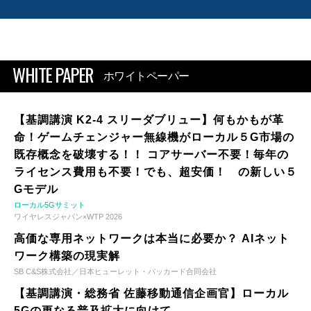
WHITE PAPER
ホワイトペーパー
【基調講演 K2-4 スリーダブリュー】何もかもが革
命！ゲームチェンジャー無線機がローカル５G市場の
既存概念を破壊する！！ コアサーバー不要！毎年の
ライセンス費用も不要！でも、超安価！ の新しい５
Gモデル
ローカル5Gサミット
ワイヤレスジャパン×WTP 2026
高価な専用ネットワークは本当に必要か？ AIネット
ワーク構築の現実解
SB C&S株式会社／日本ヒューレット・パッカード合同会社
【基調講演・総務省 佐藤移動通信企画官】ローカル
5Gの更なる普及拡大に向けて