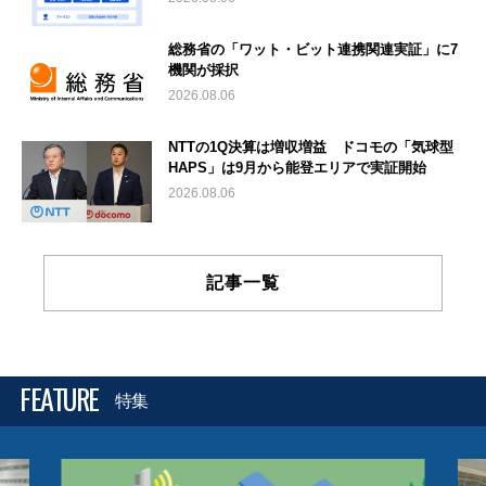
総務省の「ワット・ビット連携関連実証」に7
機関が採択
2026.08.06
NTTの1Q決算は増収増益 ドコモの「気球型
HAPS」は9月から能登エリアで実証開始
2026.08.06
記事一覧
FEATURE
特集