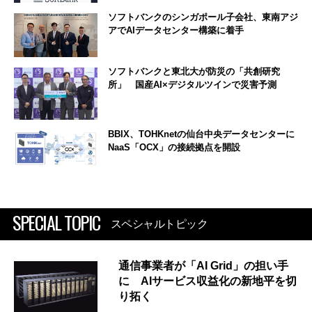
ソフトバンクのシンガポール子会社、東南アジ
アでAIデータセンター構築に着手
ソフトバンクと東北大が防災の「共創研究
所」 国産AI×デジタルツインで災害予測
BBIX、TOHKnetの仙台中央データセンターに
NaaS「OCX」の接続拠点を開設
SPECIAL TOPIC
スペシャルトピック
通信事業者が「AI Grid」の担い手
に AIサービス収益化の新地平を切
り拓く