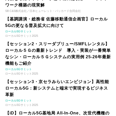
ワーク構築の現実解
SB C&S株式会社／日本ヒューレット・パッカード合同会社
【基調講演・総務省 佐藤移動通信企画官】ローカル
5Gの更なる普及拡大に向けて
ローカル5Gサミット
ローカル5Gサミット2025
【セッション2・スリーダブリュー/SMFLレンタル】
ローカル５Ｇの最新トレンド 導入・実装が一番簡単
なシン・ローカル５Ｇシステムの実用例 25-26年最新
機能もご紹介
ローカル5Gサミット
ローカル5Gサミット2025
【セッション3・京セラみらいエンビジョン】高性能
ローカル5G：新システムと端末で実現するビジネス
革新
ローカル5Gサミット
ローカル5Gサミット2025
【iD】ローカル5G基地局 All-In-One、次世代機種の