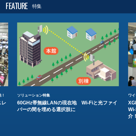
FEATURE
特集
結！
ソリューション特集
ワイ
スレ
60GHz帯無線LANの現在地 Wi-Fiと光ファイ
XG
バーの間を埋める選択肢に
W
介