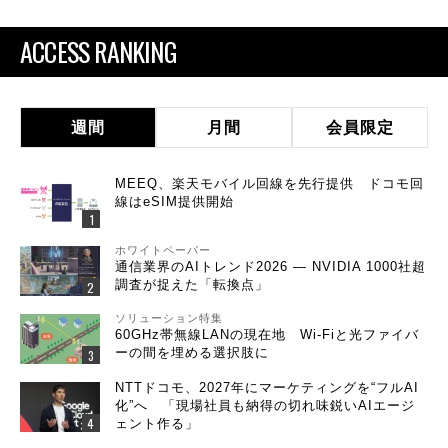
ACCESS RANKING
週間
月間
会員限定
MEEQ、楽天モバイル回線を先行提供 ドコモ回
線はeSIM提供開始
ホワイトペーパー
通信業界のAIトレンド2026 ― NVIDIA 1000社超
調査が捉えた「転換点」
ソリューション特集
60GHz帯無線LANの現在地 Wi-Fiと光ファイバ
ーの間を埋める選択肢に
NTTドコモ、2027年にマーケティングを“フルAI
化”へ 「現場社員も納得の切れ味鋭いAIエージ
ェント作る」