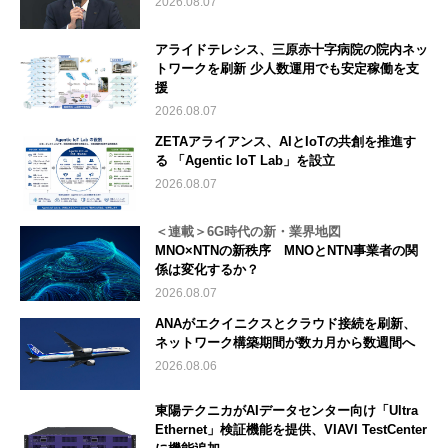
2026.08.07
アライドテレシス、三原赤十字病院の院内ネッ
トワークを刷新 少人数運用でも安定稼働を支
援
2026.08.07
ZETAアライアンス、AIとIoTの共創を推進す
る 「Agentic IoT Lab」を設立
2026.08.07
＜連載＞6G時代の新・業界地図
MNO×NTNの新秩序 MNOとNTN事業者の関
係は変化するか？
2026.08.07
ANAがエクイニクスとクラウド接続を刷新、
ネットワーク構築期間が数カ月から数週間へ
2026.08.06
東陽テクニカがAIデータセンター向け「Ultra
Ethernet」検証機能を提供、VIAVI TestCenter