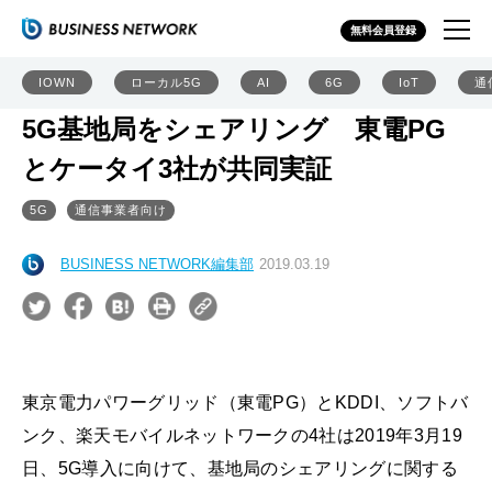
無料会員登録
IOWN
ローカル5G
AI
6G
IoT
通
5G基地局をシェアリング 東電PG
とケータイ3社が共同実証
5G
通信事業者向け
BUSINESS NETWORK編集部
2019.03.19
東京電力パワーグリッド（東電PG）とKDDI、ソフトバ
ンク、楽天モバイルネットワークの4社は2019年3月19
日、5G導入に向けて、基地局のシェアリングに関する