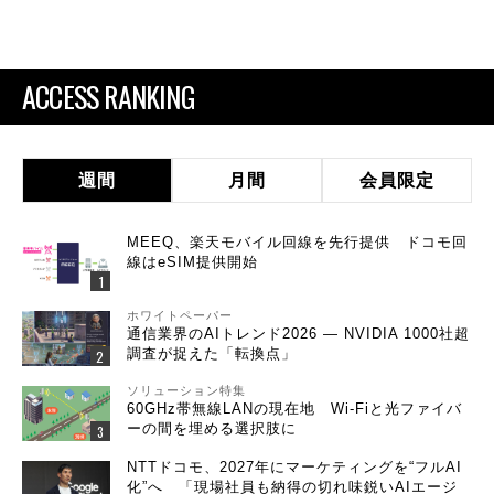
ACCESS RANKING
週間
月間
会員限定
MEEQ、楽天モバイル回線を先行提供 ドコモ回
線はeSIM提供開始
ホワイトペーパー
通信業界のAIトレンド2026 ― NVIDIA 1000社超
調査が捉えた「転換点」
ソリューション特集
60GHz帯無線LANの現在地 Wi-Fiと光ファイバ
ーの間を埋める選択肢に
NTTドコモ、2027年にマーケティングを“フルAI
化”へ 「現場社員も納得の切れ味鋭いAIエージ