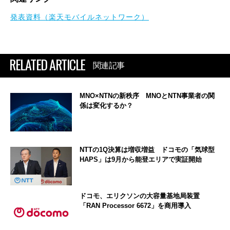
発表資料（楽天モバイルネットワーク）
RELATED ARTICLE
関連記事
MNO×NTNの新秩序 MNOとNTN事業者の関
係は変化するか？
NTTの1Q決算は増収増益 ドコモの「気球型
HAPS」は9月から能登エリアで実証開始
ドコモ、エリクソンの大容量基地局装置
「RAN Processor 6672」を商用導入