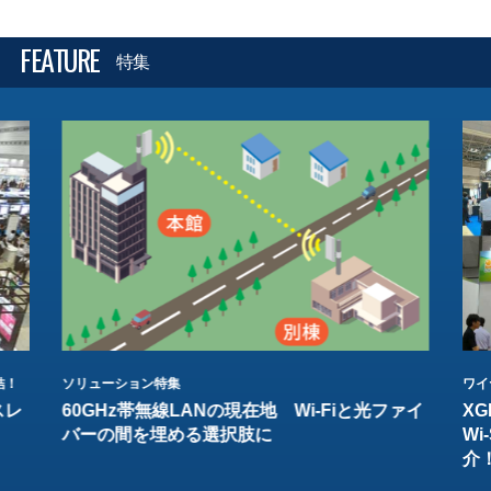
FEATURE
特集
結！
ソリューション特集
ワイ
スレ
60GHz帯無線LANの現在地 Wi-Fiと光ファイ
XG
バーの間を埋める選択肢に
W
介