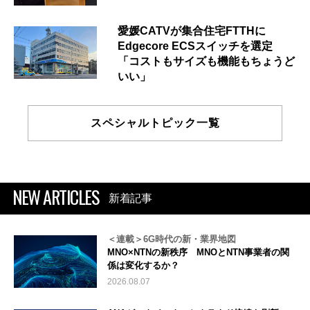
愛媛CATVが集合住宅FTTHに
Edgecore ECSスイッチを選定
「コストもサイズも機能もちょうど
いい」
スペシャルトピック一覧
NEW ARTICLES
新着記事
＜連載＞6G時代の新・業界地図
MNO×NTNの新秩序 MNOとNTN事業者の関
係は変化するか？
2026.08.07