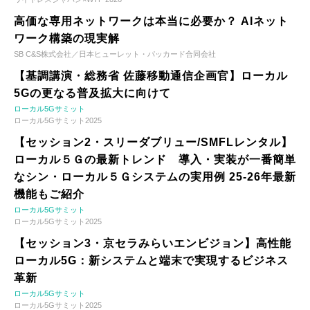
高価な専用ネットワークは本当に必要か？ AIネット
ワーク構築の現実解
SB C&S株式会社／日本ヒューレット・パッカード合同会社
【基調講演・総務省 佐藤移動通信企画官】ローカル
5Gの更なる普及拡大に向けて
ローカル5Gサミット
ローカル5Gサミット2025
【セッション2・スリーダブリュー/SMFLレンタル】
ローカル５Ｇの最新トレンド 導入・実装が一番簡単
なシン・ローカル５Ｇシステムの実用例 25-26年最新
機能もご紹介
ローカル5Gサミット
ローカル5Gサミット2025
【セッション3・京セラみらいエンビジョン】高性能
ローカル5G：新システムと端末で実現するビジネス
革新
ローカル5Gサミット
ローカル5Gサミット2025