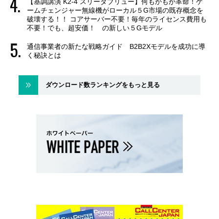
【基調講演 K2-4 スリーダブリュー】何もかもが革命！ゲ
ームチェンジャー無線機がローカル５G市場の既存概念を
破壊する！！ コアサーバー不要！毎年のライセンス費用も
不要！でも、超安価！ の新しい５Gモデル
通信事業者の新たな戦略ガイド B2B2Xモデルを成功に導
く秘訣とは
ダウンロード数ランキングをもっと見る