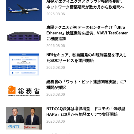
ANAがエクイニクスとクラウド接続を刷新、
ネットワーク構築期間が数カ月から数週間へ
2026.08.06
東陽テクニカがAIデータセンター向け「Ultra
Ethernet」検証機能を提供、VIAVI TestCenter
に機能追加
2026.08.06
NRIセキュア、独自開発のAI統制基盤を導入し
たSOCサービスを運用開始
2026.08.06
総務省の「ワット・ビット連携関連実証」に7
機関が採択
2026.08.06
NTTの1Q決算は増収増益 ドコモの「気球型
HAPS」は9月から能登エリアで実証開始
2026.08.06