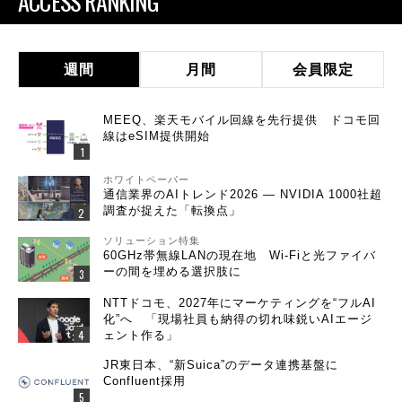
ACCESS RANKING
週間
月間
会員限定
MEEQ、楽天モバイル回線を先行提供 ドコモ回
線はeSIM提供開始
ホワイトペーパー
通信業界のAIトレンド2026 ― NVIDIA 1000社超
調査が捉えた「転換点」
ソリューション特集
60GHz帯無線LANの現在地 Wi-Fiと光ファイバ
ーの間を埋める選択肢に
NTTドコモ、2027年にマーケティングを“フルAI
化”へ 「現場社員も納得の切れ味鋭いAIエージ
ェント作る」
JR東日本、“新Suica”のデータ連携基盤に
Confluent採用