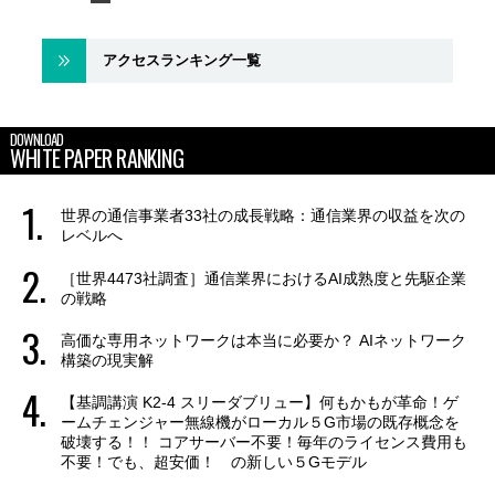
アクセスランキング一覧
DOWNLOAD
WHITE PAPER RANKING
世界の通信事業者33社の成長戦略：通信業界の収益を次の
レベルへ
［世界4473社調査］通信業界におけるAI成熟度と先駆企業
の戦略
高価な専用ネットワークは本当に必要か？ AIネットワーク
構築の現実解
【基調講演 K2-4 スリーダブリュー】何もかもが革命！ゲ
ームチェンジャー無線機がローカル５G市場の既存概念を
破壊する！！ コアサーバー不要！毎年のライセンス費用も
不要！でも、超安価！ の新しい５Gモデル