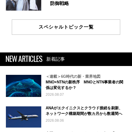
防御戦略
スペシャルトピック一覧
NEW ARTICLES
新着記事
＜連載＞6G時代の新・業界地図
MNO×NTNの新秩序 MNOとNTN事業者の関
係は変化するか？
2026.08.07
ANAがエクイニクスとクラウド接続を刷新、
ネットワーク構築期間が数カ月から数週間へ
2026.08.06