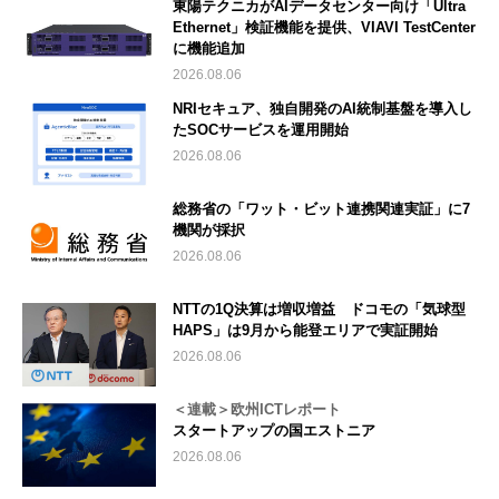
東陽テクニカがAIデータセンター向け「Ultra
Ethernet」検証機能を提供、VIAVI TestCenter
に機能追加
2026.08.06
NRIセキュア、独自開発のAI統制基盤を導入し
たSOCサービスを運用開始
2026.08.06
総務省の「ワット・ビット連携関連実証」に7
機関が採択
2026.08.06
NTTの1Q決算は増収増益 ドコモの「気球型
HAPS」は9月から能登エリアで実証開始
2026.08.06
＜連載＞欧州ICTレポート
スタートアップの国エストニア
2026.08.06