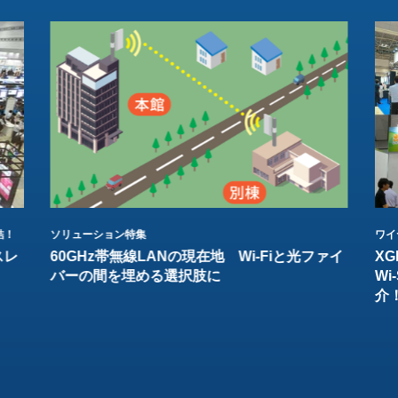
結！
ソリューション特集
ワイ
スレ
60GHz帯無線LANの現在地 Wi-Fiと光ファイ
XG
バーの間を埋める選択肢に
W
介