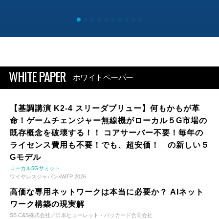
WHITE PAPER
ホワイトペーパー
【基調講演 K2-4 スリーダブリュー】何もかもが革
命！ゲームチェンジャー無線機がローカル５G市場の
既存概念を破壊する！！ コアサーバー不要！毎年の
ライセンス費用も不要！でも、超安価！ の新しい５
Gモデル
ローカル5Gサミット
ワイヤレスジャパン×WTP 2026
高価な専用ネットワークは本当に必要か？ AIネット
ワーク構築の現実解
SB C&S株式会社／日本ヒューレット・パッカード合同会社