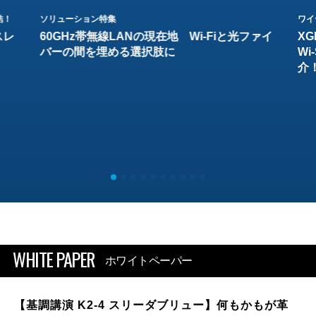
結！
ソリューション特集
ワイ
スレ
60GHz帯無線LANの現在地 Wi-Fiと光ファイ
XG
バーの間を埋める選択肢に
W
介
WHITE PAPER
ホワイトペーパー
【基調講演 K2-4 スリーダブリュー】何もかもが革