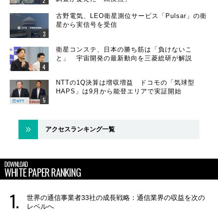
古野電気、LEO衛星測位サービス「Pulsar」の衛
星から実信号を受信
衛星コンステ、日本の勝ち筋は「負けないこ
と」 宇宙開発の最新動向を三菱総研が解説
NTTの1Q決算は増収増益 ドコモの「気球型
HAPS」は9月から能登エリアで実証開始
アクセスランキング一覧
DOWNLOAD
WHITE PAPER RANKING
世界の通信事業者33社の成長戦略：通信業界の収益を次の
レベルへ