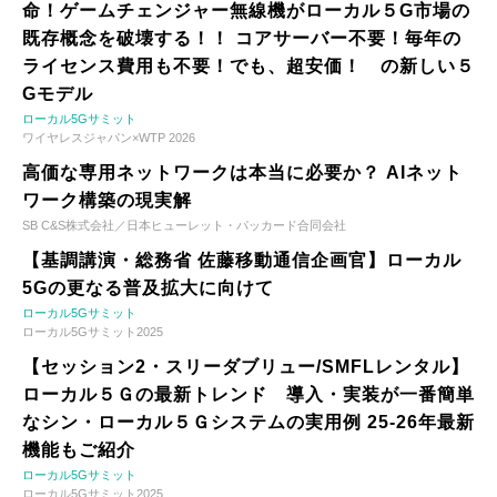
命！ゲームチェンジャー無線機がローカル５G市場の
既存概念を破壊する！！ コアサーバー不要！毎年の
ライセンス費用も不要！でも、超安価！ の新しい５
Gモデル
ローカル5Gサミット
ワイヤレスジャパン×WTP 2026
高価な専用ネットワークは本当に必要か？ AIネット
ワーク構築の現実解
SB C&S株式会社／日本ヒューレット・パッカード合同会社
【基調講演・総務省 佐藤移動通信企画官】ローカル
5Gの更なる普及拡大に向けて
ローカル5Gサミット
ローカル5Gサミット2025
【セッション2・スリーダブリュー/SMFLレンタル】
ローカル５Ｇの最新トレンド 導入・実装が一番簡単
なシン・ローカル５Ｇシステムの実用例 25-26年最新
機能もご紹介
ローカル5Gサミット
ローカル5Gサミット2025