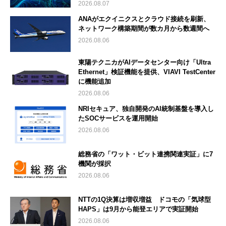
2026.08.07
ANAがエクイニクスとクラウド接続を刷新、
ネットワーク構築期間が数カ月から数週間へ
2026.08.06
東陽テクニカがAIデータセンター向け「Ultra
Ethernet」検証機能を提供、VIAVI TestCenter
に機能追加
2026.08.06
NRIセキュア、独自開発のAI統制基盤を導入し
たSOCサービスを運用開始
2026.08.06
総務省の「ワット・ビット連携関連実証」に7
機関が採択
2026.08.06
NTTの1Q決算は増収増益 ドコモの「気球型
HAPS」は9月から能登エリアで実証開始
2026.08.06