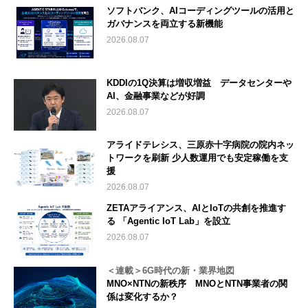
ソフトバンク、AIコーディングツールの活用と
ガバナンスを両立する新機能
2026.08.07
KDDIの1Q決算は増収増益 データセンターや
AI、金融事業などが好調
2026.08.07
アライドテレシス、三原赤十字病院の院内ネッ
トワークを刷新 少人数運用でも安定稼働を支
援
2026.08.07
ZETAアライアンス、AIとIoTの共創を推進す
る 「Agentic IoT Lab」を設立
2026.08.07
＜連載＞6G時代の新・業界地図
MNO×NTNの新秩序 MNOとNTN事業者の関
係は変化するか？