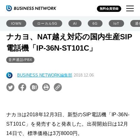
無料会員登録
IOWN
ローカル5G
AI
6G
IoT
通
ナカヨ、NAT越え対応の国内生産SIP
電話機「IP-36N-ST101C」
音声通話/PBX
BUSINESS NETWORK編集部
2018.12.06
ナカヨは2018年12月3日、新型のSIP電話機「IP-36N-
ST101C」を発売すると発表した。出荷開始日は12月
14日で、標準価格は3万8000円。