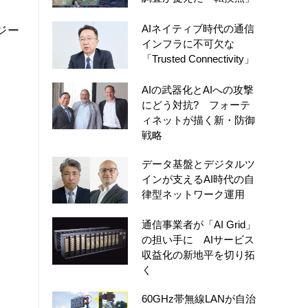
AIネイティブ時代の通信
ジー
インフラに不可欠な
「Trusted Connectivity」
AIの武器化とAIへの攻撃
にどう対抗? フォーテ
ィネットが描く新・防御
戦略
データ基盤とデジタルツ
インが支えるAI時代の自
律型ネットワーク運用
通信事業者が「AI Grid」
の担い手に AIサービス
収益化の新地平を切り拓
く
60GHz帯無線LANが自治