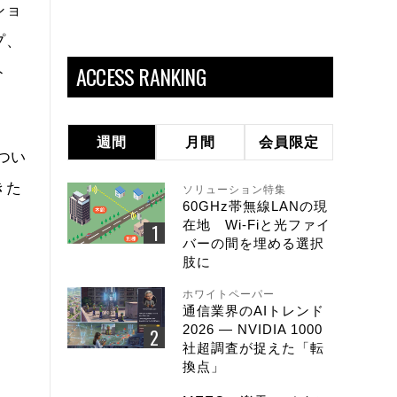
ショ
プ、
ACCESS RANKING
ト
週間
月間
会員限定
つい
きた
ソリューション特集
60GHz帯無線LANの現
。
在地 Wi-Fiと光ファイ
バーの間を埋める選択
肢に
ホワイトペーパー
通信業界のAIトレンド
2026 ― NVIDIA 1000
社超調査が捉えた「転
換点」