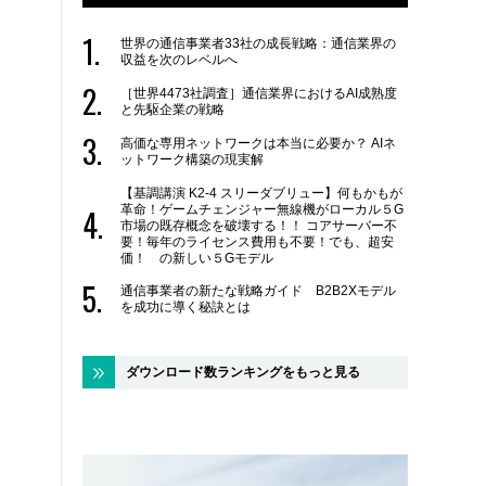
世界の通信事業者33社の成長戦略：通信業界の
収益を次のレベルへ
［世界4473社調査］通信業界におけるAI成熟度
と先駆企業の戦略
高価な専用ネットワークは本当に必要か？ AIネ
ットワーク構築の現実解
【基調講演 K2-4 スリーダブリュー】何もかもが
革命！ゲームチェンジャー無線機がローカル５G
市場の既存概念を破壊する！！ コアサーバー不
要！毎年のライセンス費用も不要！でも、超安
価！ の新しい５Gモデル
通信事業者の新たな戦略ガイド B2B2Xモデル
を成功に導く秘訣とは
ダウンロード数ランキングをもっと見る