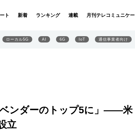
ート
新着
ランキング
連載
月刊テレコミュニケー
ローカル5G
AI
6G
IoT
通信事業者向け
Nベンダーのトップ5に」――米
人設立