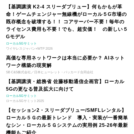
【基調講演 K2-4 スリーダブリュー】何もかもが革
命！ゲームチェンジャー無線機がローカル５G市場の
既存概念を破壊する！！ コアサーバー不要！毎年の
ライセンス費用も不要！でも、超安価！ の新しい５
Gモデル
ローカル5Gサミット
ワイヤレスジャパン×WTP 2026
高価な専用ネットワークは本当に必要か？ AIネット
ワーク構築の現実解
SB C&S株式会社／日本ヒューレット・パッカード合同会社
【基調講演・総務省 佐藤移動通信企画官】ローカル
5Gの更なる普及拡大に向けて
ローカル5Gサミット
ローカル5Gサミット2025
【セッション2・スリーダブリュー/SMFLレンタル】
ローカル５Ｇの最新トレンド 導入・実装が一番簡単
なシン・ローカル５Ｇシステムの実用例 25-26年最新
機能もご紹介