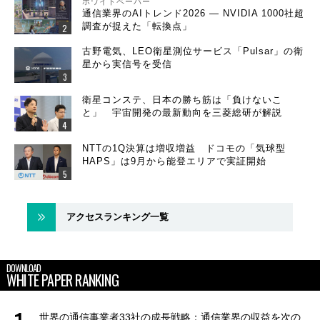
ホワイトペーパー
通信業界のAIトレンド2026 ― NVIDIA 1000社超
調査が捉えた「転換点」
古野電気、LEO衛星測位サービス「Pulsar」の衛
星から実信号を受信
衛星コンステ、日本の勝ち筋は「負けないこ
と」 宇宙開発の最新動向を三菱総研が解説
NTTの1Q決算は増収増益 ドコモの「気球型
HAPS」は9月から能登エリアで実証開始
アクセスランキング一覧
DOWNLOAD
WHITE PAPER RANKING
世界の通信事業者33社の成長戦略：通信業界の収益を次の