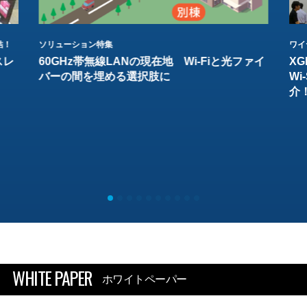
結！
ソリューション特集
ワイ
スレ
60GHz帯無線LANの現在地 Wi-Fiと光ファイ
XG
バーの間を埋める選択肢に
W
介
WHITE PAPER
ホワイトペーパー