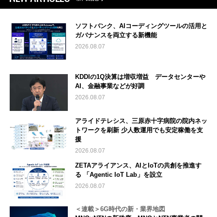
ソフトバンク、AIコーディングツールの活用と
ガバナンスを両立する新機能
2026.08.07
KDDIの1Q決算は増収増益 データセンターや
AI、金融事業などが好調
2026.08.07
アライドテレシス、三原赤十字病院の院内ネッ
トワークを刷新 少人数運用でも安定稼働を支
援
2026.08.07
ZETAアライアンス、AIとIoTの共創を推進す
る 「Agentic IoT Lab」を設立
2026.08.07
＜連載＞6G時代の新・業界地図