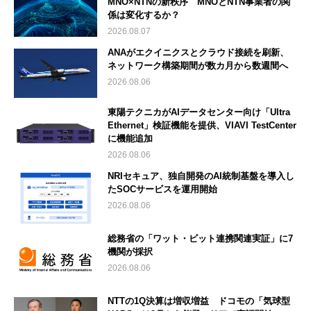
MNO×NTNの新秩序 MNOとNTN事業者の関
係は変化するか？
2026.08.07
ANAがエクイニクスとクラウド接続を刷新、
ネットワーク構築期間が数カ月から数週間へ
2026.08.06
東陽テクニカがAIデータセンター向け「Ultra
Ethernet」検証機能を提供、VIAVI TestCenter
に機能追加
2026.08.06
NRIセキュア、独自開発のAI統制基盤を導入し
たSOCサービスを運用開始
2026.08.06
総務省の「ワット・ビット連携関連実証」に7
機関が採択
2026.08.06
NTTの1Q決算は増収増益 ドコモの「気球型