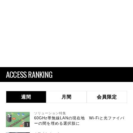
ACCESS RANKING
週間
月間
会員限定
ソリューション特集
60GHz帯無線LANの現在地 Wi-Fiと光ファイバ
ーの間を埋める選択肢に