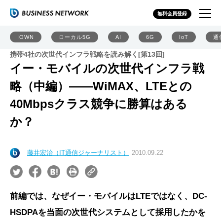
無料会員登録
IOWN
ローカル5G
AI
6G
IoT
通
携帯4社の次世代インフラ戦略を読み解く[第13回]
イー・モバイルの次世代インフラ戦
略（中編）――WiMAX、LTEとの
40Mbpsクラス競争に勝算はある
か？
藤井宏治（IT通信ジャーナリスト）
2010.09.22
前編では、なぜイー・モバイルはLTEではなく、DC-
HSDPAを当面の次世代システムとして採用したかを