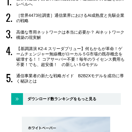
レベルへ
［世界4473社調査］通信業界におけるAI成熟度と先駆企業
の戦略
高価な専用ネットワークは本当に必要か？ AIネットワーク
構築の現実解
【基調講演 K2-4 スリーダブリュー】何もかもが革命！ゲ
ームチェンジャー無線機がローカル５G市場の既存概念を
破壊する！！ コアサーバー不要！毎年のライセンス費用も
不要！でも、超安価！ の新しい５Gモデル
通信事業者の新たな戦略ガイド B2B2Xモデルを成功に導
く秘訣とは
ダウンロード数ランキングをもっと見る