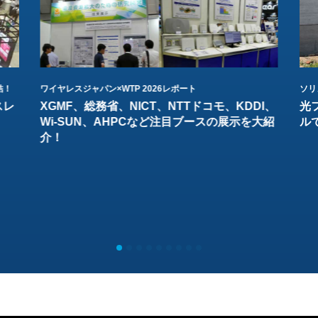
結！
ワイヤレスジャパン×WTP 2026レポート
ソリ
スレ
XGMF、総務省、NICT、NTTドコモ、KDDI、
光
Wi-SUN、AHPCなど注目ブースの展示を大紹
ル
介！