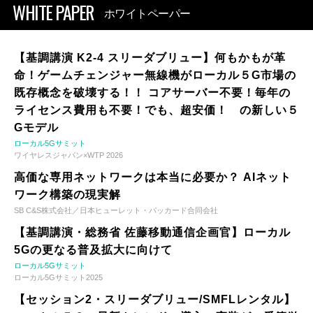
WHITE PAPER
ホワイトペーパー
【基調講演 K2-4 スリーダブリュー】何もかもが革
命！ゲームチェンジャー無線機がローカル５G市場の
既存概念を破壊する！！ コアサーバー不要！毎年の
ライセンス費用も不要！でも、超安価！ の新しい５
Gモデル
ローカル5Gサミット
ワイヤレスジャパン×WTP 2026
高価な専用ネットワークは本当に必要か？ AIネット
ワーク構築の現実解
SB C&S株式会社／日本ヒューレット・パッカード合同会社
【基調講演・総務省 佐藤移動通信企画官】ローカル
5Gの更なる普及拡大に向けて
ローカル5Gサミット
ローカル5Gサミット2025
【セッション2・スリーダブリュー/SMFLレンタル】