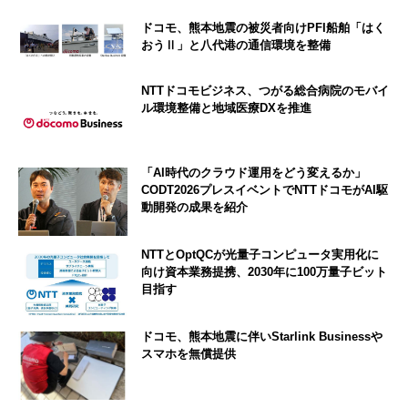
ドコモ、熊本地震の被災者向けPFI船舶「はく
おうⅡ」と八代港の通信環境を整備
NTTドコモビジネス、つがる総合病院のモバイ
ル環境整備と地域医療DXを推進
「AI時代のクラウド運用をどう変えるか」
CODT2026プレスイベントでNTTドコモがAI駆
動開発の成果を紹介
NTTとOptQCが光量子コンピュータ実用化に
向け資本業務提携、2030年に100万量子ビット
目指す
ドコモ、熊本地震に伴いStarlink Businessや
スマホを無償提供