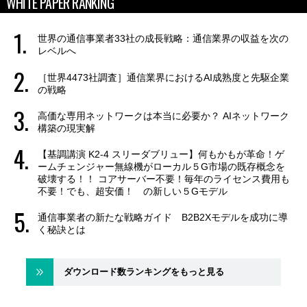
WHITE PAPER RANKING
世界の通信事業者33社の成長戦略：通信業界の収益を次の
レベルへ
［世界4473社調査］通信業界におけるAI成熟度と先駆企業
の戦略
高価な専用ネットワークは本当に必要か？ AIネットワーク
構築の現実解
【基調講演 K2-4 スリーダブリュー】何もかもが革命！ゲ
ームチェンジャー無線機がローカル５G市場の既存概念を
破壊する！！ コアサーバー不要！毎年のライセンス費用も
不要！でも、超安価！ の新しい５Gモデル
通信事業者の新たな戦略ガイド B2B2Xモデルを成功に導
く秘訣とは
ダウンロード数ランキングをもっと見る