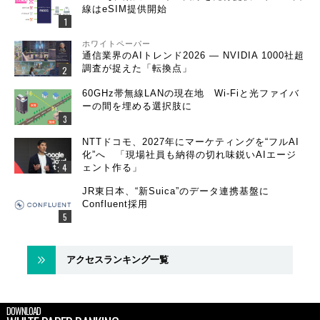
線はeSIM提供開始
ホワイトペーパー
通信業界のAIトレンド2026 ― NVIDIA 1000社超
調査が捉えた「転換点」
60GHz帯無線LANの現在地 Wi-Fiと光ファイバ
ーの間を埋める選択肢に
NTTドコモ、2027年にマーケティングを“フルAI
化”へ 「現場社員も納得の切れ味鋭いAIエージ
ェント作る」
JR東日本、“新Suica”のデータ連携基盤に
Confluent採用
アクセスランキング一覧
DOWNLOAD