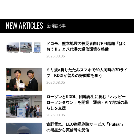
NEW ARTICLES
新着記事
ドコモ、熊本地震の被災者向けPFI船舶「はく
おうⅡ」と八代港の通信環境を整備
2026.08.05
ミリ波×折りたたみスマホで50人同時の3Dライ
ブ KDDIが普及の好循環を狙う
2026.08.05
ローソンとKDDI、団地再生に挑む「ハッピー
ローソンタウン」を開業 通信・AIで地域の暮
らしを支援
2026.08.05
古野電気、LEO衛星測位サービス「Pulsar」
の衛星から実信号を受信