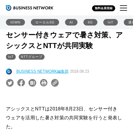
無料会員登録
IOWN
ローカル5G
AI
6G
IoT
通
センサー付きウェアで暑さ対策、ア
シックスとNTTが共同実験
IoT
NTTグループ
BUSINESS NETWORK編集部
2018.08.23
アシックスとNTTは2018年8月23日、センサー付き
ウェアを活用した暑さ対策の共同実験を行うと発表し
た。