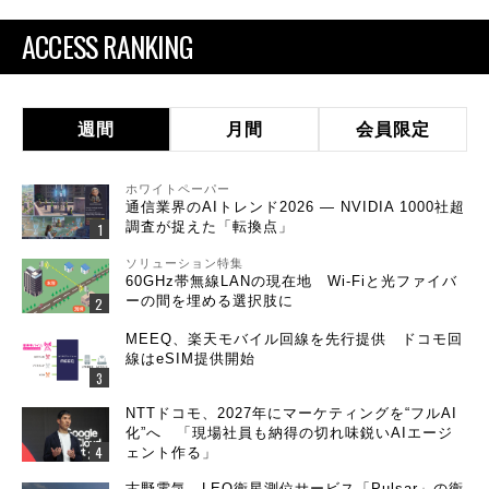
ACCESS RANKING
週間
月間
会員限定
ホワイトペーパー
通信業界のAIトレンド2026 ― NVIDIA 1000社超
調査が捉えた「転換点」
ソリューション特集
60GHz帯無線LANの現在地 Wi-Fiと光ファイバ
ーの間を埋める選択肢に
MEEQ、楽天モバイル回線を先行提供 ドコモ回
線はeSIM提供開始
NTTドコモ、2027年にマーケティングを“フルAI
化”へ 「現場社員も納得の切れ味鋭いAIエージ
ェント作る」
古野電気、LEO衛星測位サービス「Pulsar」の衛