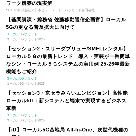
ワーク構築の現実解
SB C&S株式会社／日本ヒューレット・パッカード合同会社
【基調講演・総務省 佐藤移動通信企画官】ローカル
5Gの更なる普及拡大に向けて
ローカル5Gサミット
ローカル5Gサミット2025
【セッション2・スリーダブリュー/SMFLレンタル】
ローカル５Ｇの最新トレンド 導入・実装が一番簡単
なシン・ローカル５Ｇシステムの実用例 25-26年最新
機能もご紹介
ローカル5Gサミット
ローカル5Gサミット2025
【セッション3・京セラみらいエンビジョン】高性能
ローカル5G：新システムと端末で実現するビジネス
革新
ローカル5Gサミット
ローカル5Gサミット2025
【iD】ローカル5G基地局 All-In-One、次世代機種の