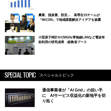
農業、脱炭素、防災… 高専生15チームが
「WiCON」で地域課題解決アイデアを披露
小型原子時計や150GHz帯無線LANなど電波有
効利用の研究成果 総務省ブース
SPECIAL TOPIC
スペシャルトピック
通信事業者が「AI Grid」の担い手
に AIサービス収益化の新地平を切
り拓く