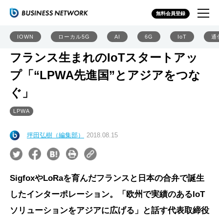
無料会員登録
IOWN
ローカル5G
AI
6G
IoT
通
フランス生まれのIoTスタートアッ
プ「“LPWA先進国”とアジアをつな
ぐ」
LPWA
坪田弘樹（編集部）
2018.08.15
SigfoxやLoRaを育んだフランスと日本の合弁で誕生
したインターポレーション。「欧州で実績のあるIoT
ソリューションをアジアに広げる」と話す代表取締役