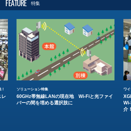
FEATURE
特集
結！
ソリューション特集
ワイ
スレ
60GHz帯無線LANの現在地 Wi-Fiと光ファイ
XG
バーの間を埋める選択肢に
W
介