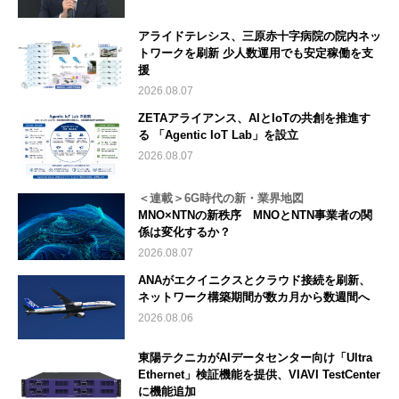
アライドテレシス、三原赤十字病院の院内ネッ
トワークを刷新 少人数運用でも安定稼働を支
援
2026.08.07
ZETAアライアンス、AIとIoTの共創を推進す
る 「Agentic IoT Lab」を設立
2026.08.07
＜連載＞6G時代の新・業界地図
MNO×NTNの新秩序 MNOとNTN事業者の関
係は変化するか？
2026.08.07
ANAがエクイニクスとクラウド接続を刷新、
ネットワーク構築期間が数カ月から数週間へ
2026.08.06
東陽テクニカがAIデータセンター向け「Ultra
Ethernet」検証機能を提供、VIAVI TestCenter
に機能追加