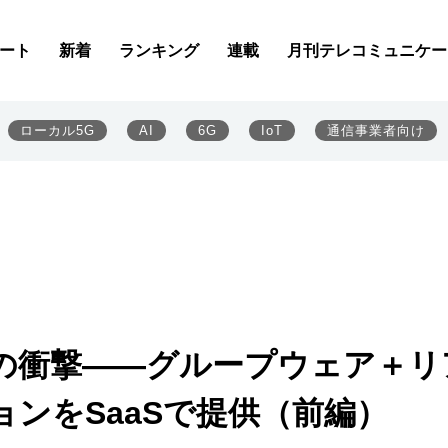
ート
新着
ランキング
連載
月刊テレコミュニケー
ローカル5G
AI
6G
IoT
通信事業者向け
の衝撃――グループウェア＋リ
ンをSaaSで提供（前編）