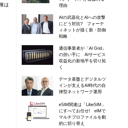
種は
理由
AIの武器化とAIへの攻撃
にどう対抗? フォーテ
ィネットが描く新・防御
戦略
通信事業者が「AI Grid」
の担い手に AIサービス
収益化の新地平を切り拓
く
データ基盤とデジタルツ
インが支えるAI時代の自
律型ネットワーク運用
eSIM関連は「LibeSIM」
にすべてお任せ! eIMで
マルチプロファイルを動
的に切り替え