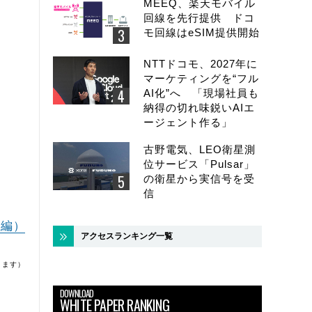
MEEQ、楽天モバイル
回線を先行提供 ドコ
モ回線はeSIM提供開始
NTTドコモ、2027年に
マーケティングを“フル
AI化”へ 「現場社員も
納得の切れ味鋭いAIエ
ージェント作る」
古野電気、LEO衛星測
位サービス「Pulsar」
の衛星から実信号を受
信
後編）
アクセスランキング一覧
ります）
DOWNLOAD
WHITE PAPER RANKING