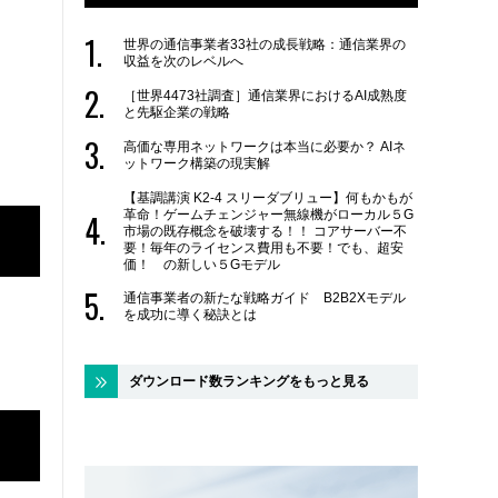
世界の通信事業者33社の成長戦略：通信業界の
収益を次のレベルへ
［世界4473社調査］通信業界におけるAI成熟度
と先駆企業の戦略
高価な専用ネットワークは本当に必要か？ AIネ
ットワーク構築の現実解
【基調講演 K2-4 スリーダブリュー】何もかもが
革命！ゲームチェンジャー無線機がローカル５G
市場の既存概念を破壊する！！ コアサーバー不
要！毎年のライセンス費用も不要！でも、超安
価！ の新しい５Gモデル
通信事業者の新たな戦略ガイド B2B2Xモデル
を成功に導く秘訣とは
ダウンロード数ランキングをもっと見る