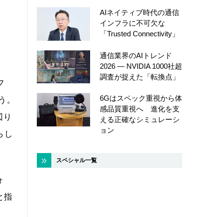
AIネイティブ時代の通信
インフラに不可欠な
「Trusted Connectivity」
通信業界のAIトレンド
2026 ― NVIDIA 1000社超
調査が捉えた「転換点」
フ
6Gはスペック重視から体
う。
感品質重視へ 進化を支
図り
える正確なシミュレーシ
ョン
らし
スペシャル一覧
ォ
と指