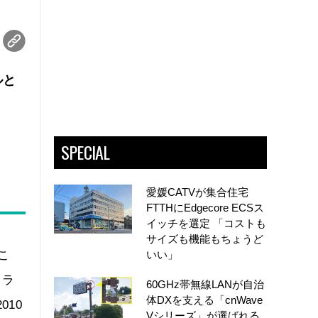
ルと
SPECIAL
愛媛CATVが集合住宅
FTTHにEdgecore ECSス
イッチを選定 「コストも
サイズも機能もちょうど
こ
いい」
コラ
60GHz帯無線LANが自治
体DXを支える「cnWave
010
Vシリーズ」が選ばれる