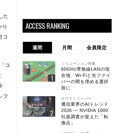
した
ACCESS RANKING
かり
型コ
週間
月間
会員限定
ソリューション特集
た「コ
60GHz帯無線LANの現
社
在地 Wi-Fiと光ファイ
バーの間を埋める選択
少
肢に
シフ
ホワイトペーパー
通信業界のAIトレンド
2026 ― NVIDIA 1000
社超調査が捉えた「転
換点」