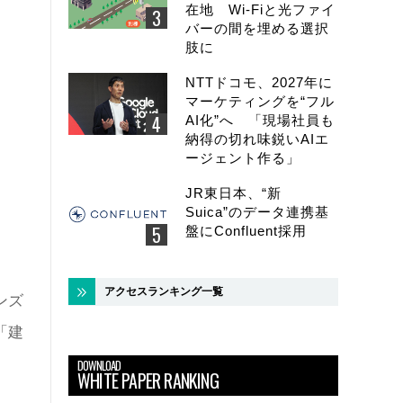
在地 Wi-Fiと光ファイ
バーの間を埋める選択
肢に
NTTドコモ、2027年に
マーケティングを“フル
AI化”へ 「現場社員も
納得の切れ味鋭いAIエ
ージェント作る」
JR東日本、“新
Suica”のデータ連携基
盤にConfluent採用
アクセスランキング一覧
ンズ
「建
DOWNLOAD
WHITE PAPER RANKING