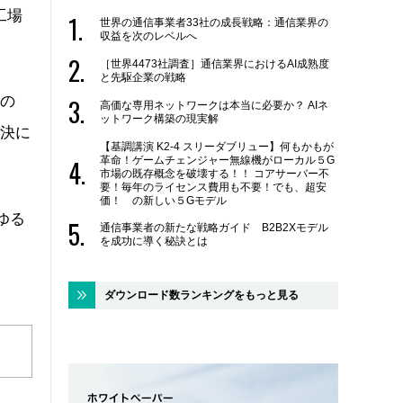
工場
世界の通信事業者33社の成長戦略：通信業界の
収益を次のレベルへ
［世界4473社調査］通信業界におけるAI成熟度
と先駆企業の戦略
枚の
高価な専用ネットワークは本当に必要か？ AIネ
ットワーク構築の現実解
解決に
【基調講演 K2-4 スリーダブリュー】何もかもが
革命！ゲームチェンジャー無線機がローカル５G
市場の既存概念を破壊する！！ コアサーバー不
要！毎年のライセンス費用も不要！でも、超安
価！ の新しい５Gモデル
ゆる
通信事業者の新たな戦略ガイド B2B2Xモデル
を成功に導く秘訣とは
ダウンロード数ランキングをもっと見る