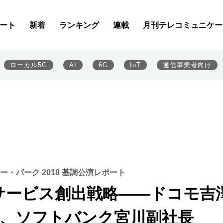
ート
新着
ランキング
連載
月刊テレコミュニケー
ローカル5G
AI
6G
IoT
通信事業者向け
ー・パーク 2018 基調公演レポート
サービス創出戦略――ドコモ吉
所長、ソフトバンク宮川副社長