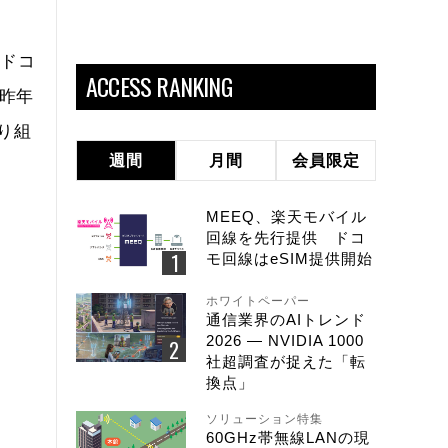
「ドコ
ACCESS RANKING
。昨年
り組
週間
月間
会員限定
MEEQ、楽天モバイル
回線を先行提供 ドコ
モ回線はeSIM提供開始
ホワイトペーパー
通信業界のAIトレンド
2026 ― NVIDIA 1000
社超調査が捉えた「転
換点」
ソリューション特集
60GHz帯無線LANの現