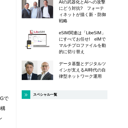
AIの武器化とAIへの攻撃
にどう対抗? フォーテ
ィネットが描く新・防御
戦略
eSIM関連は「LibeSIM」
にすべてお任せ! eIMで
マルチプロファイルを動
的に切り替え
データ基盤とデジタルツ
インが支えるAI時代の自
律型ネットワーク運用
スペシャル一覧
Gで
N構
ン