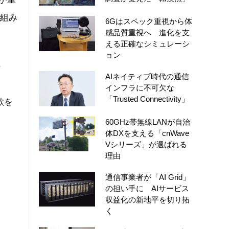
り組み
6Gはスペック重視から体
感品質重視へ 進化を支
える正確なシミュレーシ
ョン
の
AIネイティブ時代の通信
。
インフラに不可欠な
「Trusted Connectivity」
欲を
60GHz帯無線LANが自治
体DXを支える「cnWave
Vシリーズ」が選ばれる
理由
通信事業者が「AI Grid」
の担い手に AIサービス
収益化の新地平を切り拓
く