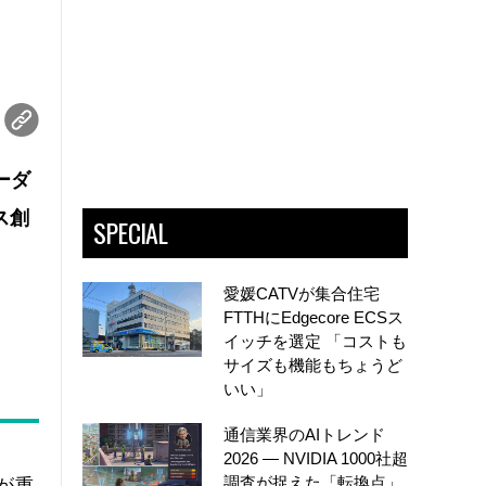
ーダ
ス創
SPECIAL
愛媛CATVが集合住宅
FTTHにEdgecore ECSス
イッチを選定 「コストも
サイズも機能もちょうど
いい」
通信業界のAIトレンド
2026 ― NVIDIA 1000社超
調査が捉えた「転換点」
が重