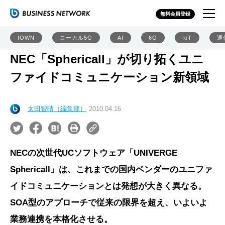
無料会員登録
IOWN
ローカル5G
AI
6G
IoT
通
NEC「Sphericall」が切り拓くユニ
ファイドコミュニケーション新領域
太田智晴（編集部）
2010.04.16
NECの次世代UCソフトウェア「UNIVERGE
Sphericall」は、これまでの国内ベンダーのユニファ
イドコミュニケーションとは発想が大きく異なる。
SOA型のアプローチで従来の限界を超え、いよいよ
業務連携を本格化させる。