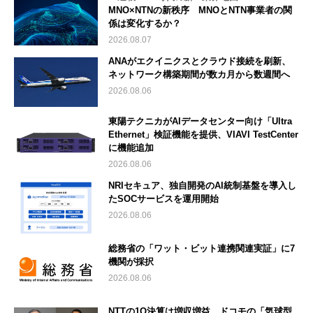
MNO×NTNの新秩序 MNOとNTN事業者の関
係は変化するか？
2026.08.07
ANAがエクイニクスとクラウド接続を刷新、
ネットワーク構築期間が数カ月から数週間へ
2026.08.06
東陽テクニカがAIデータセンター向け「Ultra
Ethernet」検証機能を提供、VIAVI TestCenter
に機能追加
2026.08.06
NRIセキュア、独自開発のAI統制基盤を導入し
たSOCサービスを運用開始
2026.08.06
総務省の「ワット・ビット連携関連実証」に7
機関が採択
2026.08.06
NTTの1Q決算は増収増益 ドコモの「気球型