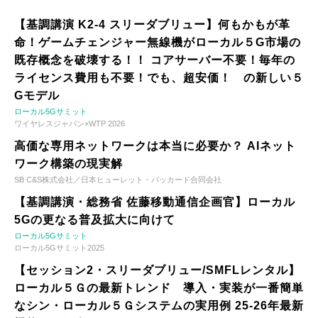
【基調講演 K2-4 スリーダブリュー】何もかもが革
命！ゲームチェンジャー無線機がローカル５G市場の
既存概念を破壊する！！ コアサーバー不要！毎年の
ライセンス費用も不要！でも、超安価！ の新しい５
Gモデル
ローカル5Gサミット
ワイヤレスジャパン×WTP 2026
高価な専用ネットワークは本当に必要か？ AIネット
ワーク構築の現実解
SB C&S株式会社／日本ヒューレット・パッカード合同会社
【基調講演・総務省 佐藤移動通信企画官】ローカル
5Gの更なる普及拡大に向けて
ローカル5Gサミット
ローカル5Gサミット2025
【セッション2・スリーダブリュー/SMFLレンタル】
ローカル５Ｇの最新トレンド 導入・実装が一番簡単
なシン・ローカル５Ｇシステムの実用例 25-26年最新