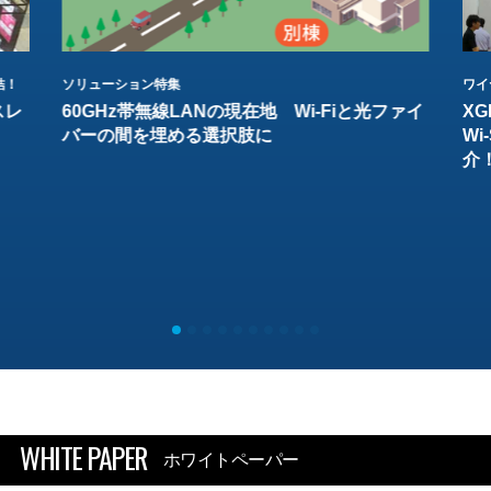
結！
ソリューション特集
ワイ
スレ
60GHz帯無線LANの現在地 Wi-Fiと光ファイ
XG
バーの間を埋める選択肢に
W
介
WHITE PAPER
ホワイトペーパー