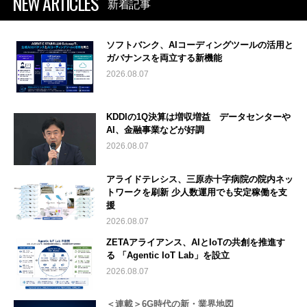
NEW ARTICLES
新着記事
ソフトバンク、AIコーディングツールの活用と
ガバナンスを両立する新機能
2026.08.07
KDDIの1Q決算は増収増益 データセンターや
AI、金融事業などが好調
2026.08.07
アライドテレシス、三原赤十字病院の院内ネッ
トワークを刷新 少人数運用でも安定稼働を支
援
2026.08.07
ZETAアライアンス、AIとIoTの共創を推進す
る 「Agentic IoT Lab」を設立
2026.08.07
＜連載＞6G時代の新・業界地図