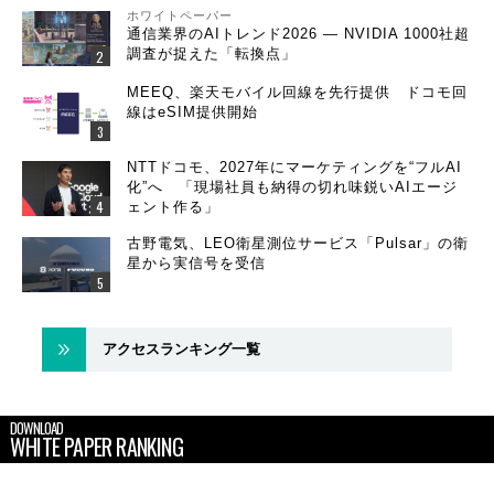
ホワイトペーパー
通信業界のAIトレンド2026 ― NVIDIA 1000社超
調査が捉えた「転換点」
MEEQ、楽天モバイル回線を先行提供 ドコモ回
線はeSIM提供開始
NTTドコモ、2027年にマーケティングを“フルAI
化”へ 「現場社員も納得の切れ味鋭いAIエージ
ェント作る」
古野電気、LEO衛星測位サービス「Pulsar」の衛
星から実信号を受信
アクセスランキング一覧
DOWNLOAD
WHITE PAPER RANKING