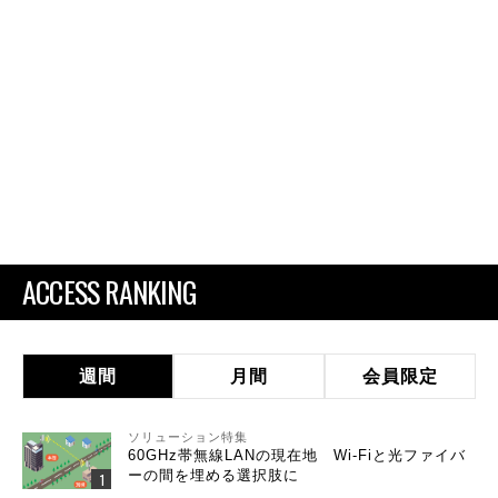
ACCESS RANKING
週間
月間
会員限定
ソリューション特集
60GHz帯無線LANの現在地 Wi-Fiと光ファイバ
ーの間を埋める選択肢に