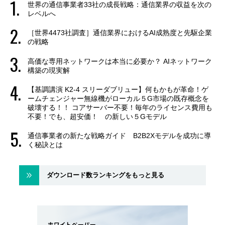
世界の通信事業者33社の成長戦略：通信業界の収益を次の
レベルへ
［世界4473社調査］通信業界におけるAI成熟度と先駆企業
の戦略
高価な専用ネットワークは本当に必要か？ AIネットワーク
構築の現実解
【基調講演 K2-4 スリーダブリュー】何もかもが革命！ゲ
ームチェンジャー無線機がローカル５G市場の既存概念を
破壊する！！ コアサーバー不要！毎年のライセンス費用も
不要！でも、超安価！ の新しい５Gモデル
通信事業者の新たな戦略ガイド B2B2Xモデルを成功に導
く秘訣とは
ダウンロード数ランキングをもっと見る