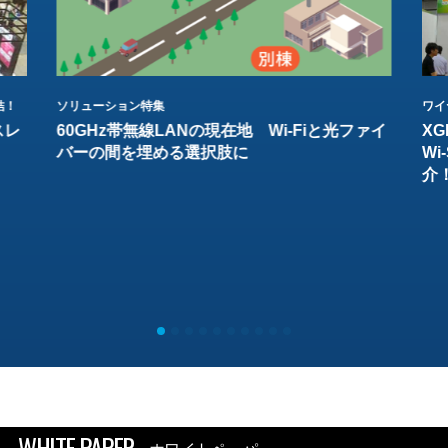
結！
ソリューション特集
ワイ
スレ
60GHz帯無線LANの現在地 Wi-Fiと光ファイ
XG
バーの間を埋める選択肢に
W
介
WHITE PAPER