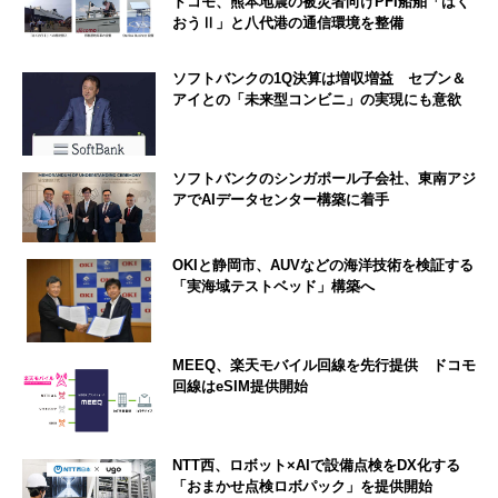
ドコモ、熊本地震の被災者向けPFI船舶「はく
おうⅡ」と八代港の通信環境を整備
ソフトバンクの1Q決算は増収増益 セブン＆
アイとの「未来型コンビニ」の実現にも意欲
ソフトバンクのシンガポール子会社、東南アジ
アでAIデータセンター構築に着手
OKIと静岡市、AUVなどの海洋技術を検証する
「実海域テストベッド」構築へ
MEEQ、楽天モバイル回線を先行提供 ドコモ
回線はeSIM提供開始
NTT西、ロボット×AIで設備点検をDX化する
「おまかせ点検ロボパック」を提供開始