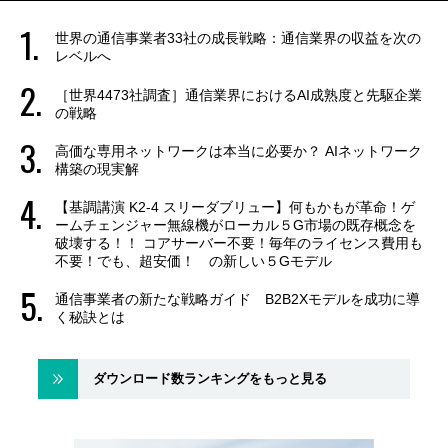
世界の通信事業者33社の成長戦略：通信業界の収益を次の
レベルへ
［世界4473社調査］通信業界におけるAI成熟度と先駆企業
の戦略
高価な専用ネットワークは本当に必要か？ AIネットワーク
構築の現実解
【基調講演 K2-4 スリーダブリュー】何もかもが革命！ゲ
ームチェンジャー無線機がローカル５G市場の既存概念を
破壊する！！ コアサーバー不要！毎年のライセンス費用も
不要！でも、超安価！ の新しい５Gモデル
通信事業者の新たな戦略ガイド B2B2Xモデルを成功に導
く秘訣とは
ダウンロード数ランキングをもっと見る