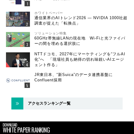
ホワイトペーパー
通信業界のAIトレンド2026 ― NVIDIA 1000社超
調査が捉えた「転換点」
ソリューション特集
60GHz帯無線LANの現在地 Wi-Fiと光ファイバ
ーの間を埋める選択肢に
NTTドコモ、2027年にマーケティングを“フルAI
化”へ 「現場社員も納得の切れ味鋭いAIエージ
ェント作る」
JR東日本、“新Suica”のデータ連携基盤に
Confluent採用
アクセスランキング一覧
DOWNLOAD
WHITE PAPER RANKING