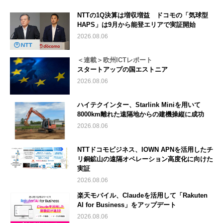
NTTの1Q決算は増収増益 ドコモの「気球型
HAPS」は9月から能登エリアで実証開始
2026.08.06
＜連載＞欧州ICTレポート
スタートアップの国エストニア
2026.08.06
ハイテクインター、Starlink Miniを用いて
8000km離れた遠隔地からの建機操縦に成功
2026.08.06
NTTドコモビジネス、IOWN APNを活用したチ
リ銅鉱山の遠隔オペレーション高度化に向けた
実証
2026.08.06
楽天モバイル、Claudeを活用して「Rakuten
AI for Business」をアップデート
2026.08.06