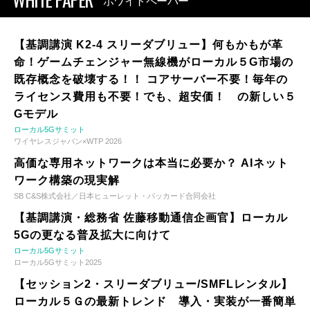
ホワイトペーパー
【基調講演 K2-4 スリーダブリュー】何もかもが革
命！ゲームチェンジャー無線機がローカル５G市場の
既存概念を破壊する！！ コアサーバー不要！毎年の
ライセンス費用も不要！でも、超安価！ の新しい５
Gモデル
ローカル5Gサミット
ワイヤレスジャパン×WTP 2026
高価な専用ネットワークは本当に必要か？ AIネット
ワーク構築の現実解
SB C&S株式会社／日本ヒューレット・パッカード合同会社
【基調講演・総務省 佐藤移動通信企画官】ローカル
5Gの更なる普及拡大に向けて
ローカル5Gサミット
ローカル5Gサミット2025
【セッション2・スリーダブリュー/SMFLレンタル】
ローカル５Ｇの最新トレンド 導入・実装が一番簡単