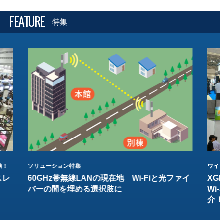
FEATURE
特集
結！
ソリューション特集
ワイ
スレ
60GHz帯無線LANの現在地 Wi-Fiと光ファイ
XG
バーの間を埋める選択肢に
W
介