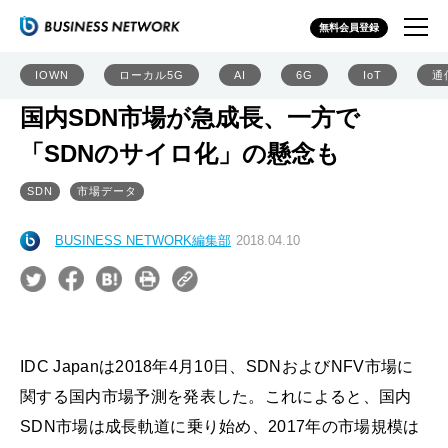
無料会員登録
IOWN
ローカル5G
AI
6G
IoT
通
国内SDN市場が急成長、一方で
「SDNのサイロ化」の懸念も
SDN
市場データ
BUSINESS NETWORK編集部
2018.04.10
IDC Japanは2018年4月10日、SDNおよびNFV市場に
関する国内市場予測を発表した。これによると、国内
SDN市場は成長軌道に乗り始め、2017年の市場規模は