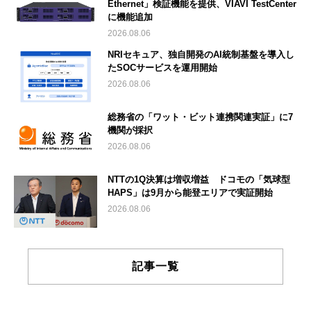
Ethernet」検証機能を提供、VIAVI TestCenter
に機能追加
2026.08.06
NRIセキュア、独自開発のAI統制基盤を導入し
たSOCサービスを運用開始
2026.08.06
総務省の「ワット・ビット連携関連実証」に7
機関が採択
2026.08.06
NTTの1Q決算は増収増益 ドコモの「気球型
HAPS」は9月から能登エリアで実証開始
2026.08.06
記事一覧