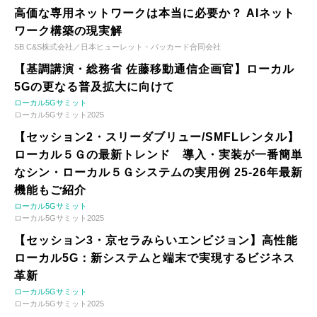
高価な専用ネットワークは本当に必要か？ AIネット
ワーク構築の現実解
SB C&S株式会社／日本ヒューレット・パッカード合同会社
【基調講演・総務省 佐藤移動通信企画官】ローカル
5Gの更なる普及拡大に向けて
ローカル5Gサミット
ローカル5Gサミット2025
【セッション2・スリーダブリュー/SMFLレンタル】
ローカル５Ｇの最新トレンド 導入・実装が一番簡単
なシン・ローカル５Ｇシステムの実用例 25-26年最新
機能もご紹介
ローカル5Gサミット
ローカル5Gサミット2025
【セッション3・京セラみらいエンビジョン】高性能
ローカル5G：新システムと端末で実現するビジネス
革新
ローカル5Gサミット
ローカル5Gサミット2025