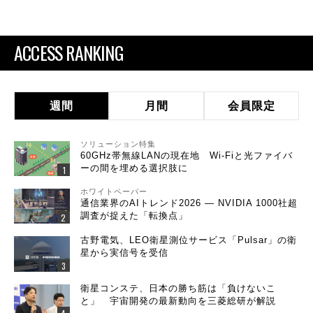
ACCESS RANKING
週間
月間
会員限定
ソリューション特集
60GHz帯無線LANの現在地 Wi-Fiと光ファイバ
ーの間を埋める選択肢に
ホワイトペーパー
通信業界のAIトレンド2026 ― NVIDIA 1000社超
調査が捉えた「転換点」
古野電気、LEO衛星測位サービス「Pulsar」の衛
星から実信号を受信
衛星コンステ、日本の勝ち筋は「負けないこ
と」 宇宙開発の最新動向を三菱総研が解説