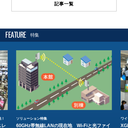
記事一覧
FEATURE
特集
結！
ソリューション特集
ワイ
スレ
60GHz帯無線LANの現在地 Wi-Fiと光ファイ
XG