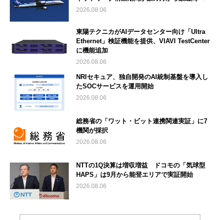
2026.08.06
東陽テクニカがAIデータセンター向け「Ultra
Ethernet」検証機能を提供、VIAVI TestCenter
に機能追加
2026.08.06
NRIセキュア、独自開発のAI統制基盤を導入し
たSOCサービスを運用開始
2026.08.06
総務省の「ワット・ビット連携関連実証」に7
機関が採択
2026.08.06
NTTの1Q決算は増収増益 ドコモの「気球型
HAPS」は9月から能登エリアで実証開始
2026.08.06