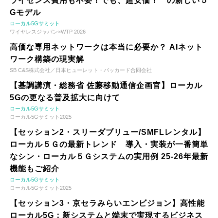
ライセンス費用も不要！でも、超安価！ の新しい５
Gモデル
ローカル5Gサミット
ワイヤレスジャパン×WTP 2026
高価な専用ネットワークは本当に必要か？ AIネット
ワーク構築の現実解
SB C&S株式会社／日本ヒューレット・パッカード合同会社
【基調講演・総務省 佐藤移動通信企画官】ローカル
5Gの更なる普及拡大に向けて
ローカル5Gサミット
ローカル5Gサミット2025
【セッション2・スリーダブリュー/SMFLレンタル】
ローカル５Ｇの最新トレンド 導入・実装が一番簡単
なシン・ローカル５Ｇシステムの実用例 25-26年最新
機能もご紹介
ローカル5Gサミット
ローカル5Gサミット2025
【セッション3・京セラみらいエンビジョン】高性能
ローカル5G：新システムと端末で実現するビジネス