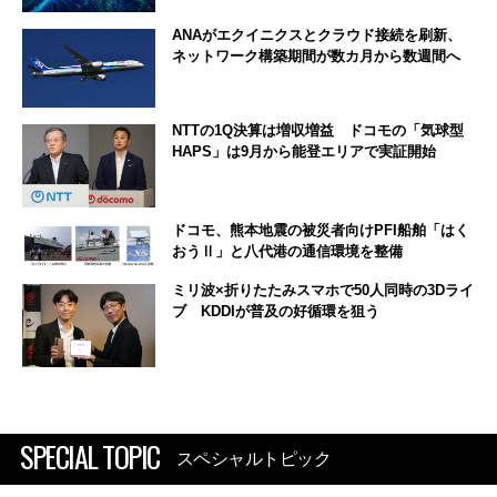
ANAがエクイニクスとクラウド接続を刷新、
ネットワーク構築期間が数カ月から数週間へ
NTTの1Q決算は増収増益 ドコモの「気球型
HAPS」は9月から能登エリアで実証開始
ドコモ、熊本地震の被災者向けPFI船舶「はく
おうⅡ」と八代港の通信環境を整備
ミリ波×折りたたみスマホで50人同時の3Dライ
ブ KDDIが普及の好循環を狙う
SPECIAL TOPIC
スペシャルトピック