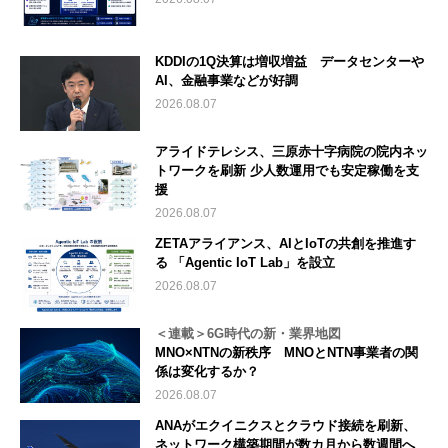
KDDIの1Q決算は増収増益 データセンターや
AI、金融事業などが好調
2026.08.07
アライドテレシス、三原赤十字病院の院内ネッ
トワークを刷新 少人数運用でも安定稼働を支
援
2026.08.07
ZETAアライアンス、AIとIoTの共創を推進す
る 「Agentic IoT Lab」を設立
2026.08.07
＜連載＞6G時代の新・業界地図
MNO×NTNの新秩序 MNOとNTN事業者の関
係は変化するか？
2026.08.07
ANAがエクイニクスとクラウド接続を刷新、
ネットワーク構築期間が数カ月から数週間へ