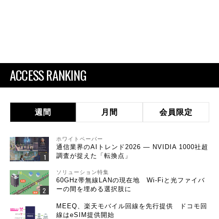
ACCESS RANKING
週間
月間
会員限定
ホワイトペーパー
通信業界のAIトレンド2026 ― NVIDIA 1000社超
調査が捉えた「転換点」
ソリューション特集
60GHz帯無線LANの現在地 Wi-Fiと光ファイバ
ーの間を埋める選択肢に
MEEQ、楽天モバイル回線を先行提供 ドコモ回
線はeSIM提供開始