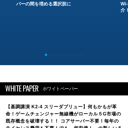
バーの間を埋める選択肢に
W
介
WHITE PAPER
ホワイトペーパー
【基調講演 K2-4 スリーダブリュー】何もかもが革
命！ゲームチェンジャー無線機がローカル５G市場の
既存概念を破壊する！！ コアサーバー不要！毎年の