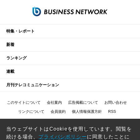
特集・レポート
新着
ランキング
連載
月刊テレコミュニケーション
このサイトについて
会社案内
広告掲載について
お問い合わせ
リンクについて
会員規約
個人情報保護方針
RSS
当ウェブサイトはCookieを使用しています。閲覧を
記事の無断転載を禁じます
続ける場合、
プライバシポリシー
に同意したことに
Copyright © 2026 RIC TELECOM Co.,Ltd. All Rights Reserved.