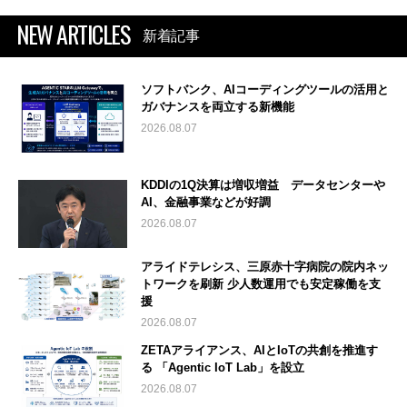
NEW ARTICLES
新着記事
ソフトバンク、AIコーディングツールの活用と
ガバナンスを両立する新機能
2026.08.07
KDDIの1Q決算は増収増益 データセンターや
AI、金融事業などが好調
2026.08.07
アライドテレシス、三原赤十字病院の院内ネッ
トワークを刷新 少人数運用でも安定稼働を支
援
2026.08.07
ZETAアライアンス、AIとIoTの共創を推進す
る 「Agentic IoT Lab」を設立
2026.08.07