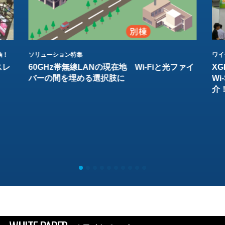
結！
ソリューション特集
ワイ
スレ
60GHz帯無線LANの現在地 Wi-Fiと光ファイ
XG
バーの間を埋める選択肢に
W
介