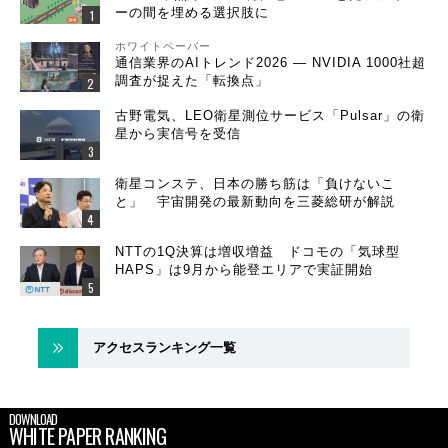
ーの間を埋める選択肢に
ホワイトペーパー
通信業界のAIトレンド2026 ― NVIDIA 1000社超
調査が捉えた「転換点」
古野電気、LEO衛星測位サービス「Pulsar」の衛
星から実信号を受信
衛星コンステ、日本の勝ち筋は「負けないこ
と」 宇宙開発の最新動向を三菱総研が解説
NTTの1Q決算は増収増益 ドコモの「気球型
HAPS」は9月から能登エリアで実証開始
アクセスランキング一覧
DOWNLOAD
WHITE PAPER RANKING