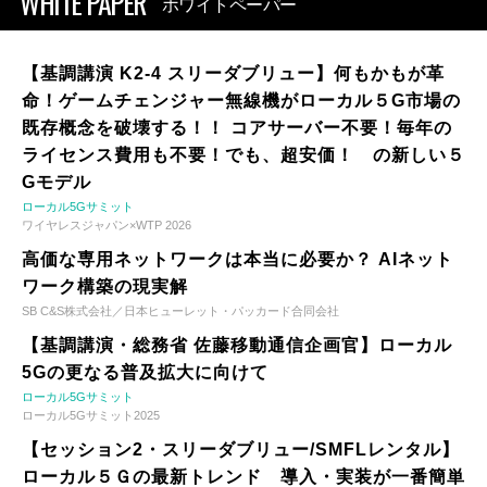
WHITE PAPER
ホワイトペーパー
【基調講演 K2-4 スリーダブリュー】何もかもが革
命！ゲームチェンジャー無線機がローカル５G市場の
既存概念を破壊する！！ コアサーバー不要！毎年の
ライセンス費用も不要！でも、超安価！ の新しい５
Gモデル
ローカル5Gサミット
ワイヤレスジャパン×WTP 2026
高価な専用ネットワークは本当に必要か？ AIネット
ワーク構築の現実解
SB C&S株式会社／日本ヒューレット・パッカード合同会社
【基調講演・総務省 佐藤移動通信企画官】ローカル
5Gの更なる普及拡大に向けて
ローカル5Gサミット
ローカル5Gサミット2025
【セッション2・スリーダブリュー/SMFLレンタル】
ローカル５Ｇの最新トレンド 導入・実装が一番簡単