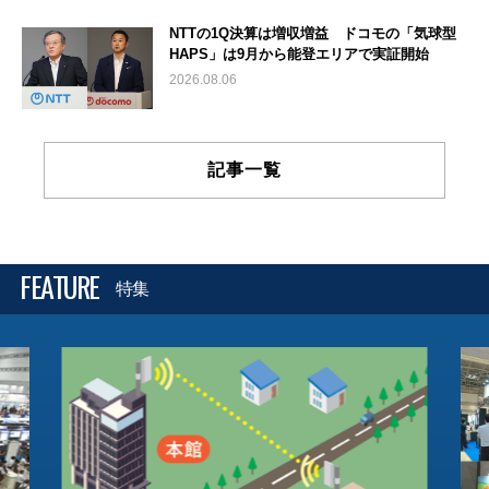
NTTの1Q決算は増収増益 ドコモの「気球型
HAPS」は9月から能登エリアで実証開始
2026.08.06
記事一覧
FEATURE
特集