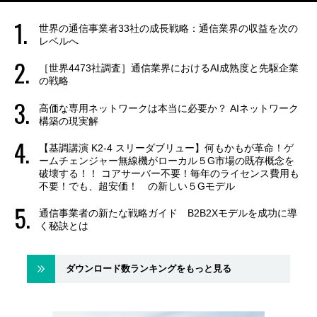
世界の通信事業者33社の成長戦略：通信業界の収益を次の
レベルへ
［世界4473社調査］通信業界におけるAI成熟度と先駆企業
の戦略
高価な専用ネットワークは本当に必要か？ AIネットワーク
構築の現実解
【基調講演 K2-4 スリーダブリュー】何もかもが革命！ゲ
ームチェンジャー無線機がローカル５G市場の既存概念を
破壊する！！ コアサーバー不要！毎年のライセンス費用も
不要！でも、超安価！ の新しい５Gモデル
通信事業者の新たな戦略ガイド B2B2Xモデルを成功に導
く秘訣とは
ダウンロード数ランキングをもっと見る