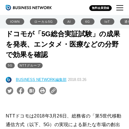
無料会員登録
IOWN
ローカル5G
AI
6G
IoT
通
ドコモが「5G総合実証試験」の成果
を発表、エンタメ・医療などの分野
で効果を確認
5G
NTTグループ
BUSINESS NETWORK編集部
2018.03.26
NTTドコモは2018年3月26日、総務省の「第5世代移動
通信方式（以下、5G）の実現による新たな市場の創出