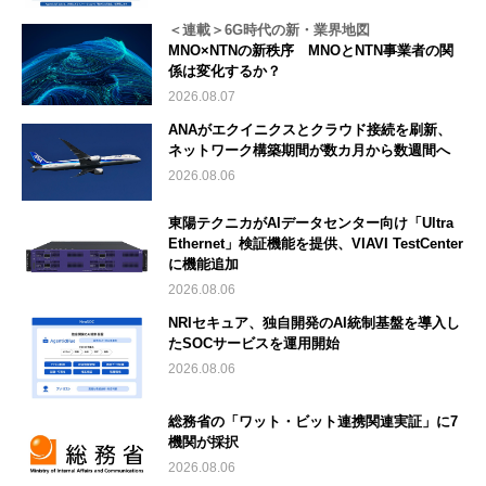
＜連載＞6G時代の新・業界地図
MNO×NTNの新秩序 MNOとNTN事業者の関
係は変化するか？
2026.08.07
ANAがエクイニクスとクラウド接続を刷新、
ネットワーク構築期間が数カ月から数週間へ
2026.08.06
東陽テクニカがAIデータセンター向け「Ultra
Ethernet」検証機能を提供、VIAVI TestCenter
に機能追加
2026.08.06
NRIセキュア、独自開発のAI統制基盤を導入し
たSOCサービスを運用開始
2026.08.06
総務省の「ワット・ビット連携関連実証」に7
機関が採択
2026.08.06