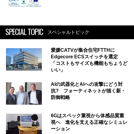
SPECIAL TOPIC
スペシャルトピック
愛媛CATVが集合住宅FTTHに
Edgecore ECSスイッチを選定
「コストもサイズも機能もちょうど
いい」
AIの武器化とAIへの攻撃にどう対
抗? フォーティネットが描く新・
防御戦略
6Gはスペック重視から体感品質重
視へ 進化を支える正確なシミュレ
ーション