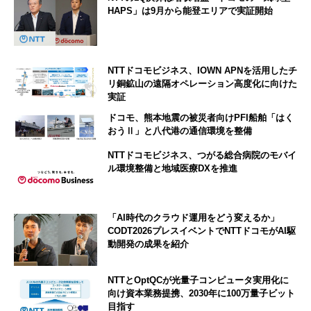
HAPS」は9月から能登エリアで実証開始
NTTドコモビジネス、IOWN APNを活用したチ
リ銅鉱山の遠隔オペレーション高度化に向けた
実証
ドコモ、熊本地震の被災者向けPFI船舶「はく
おうⅡ」と八代港の通信環境を整備
NTTドコモビジネス、つがる総合病院のモバイ
ル環境整備と地域医療DXを推進
「AI時代のクラウド運用をどう変えるか」
CODT2026プレスイベントでNTTドコモがAI駆
動開発の成果を紹介
NTTとOptQCが光量子コンピュータ実用化に
向け資本業務提携、2030年に100万量子ビット
目指す