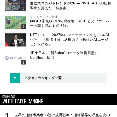
通信業界のAIトレンド2026 ― NVIDIA 1000社超
調査が捉えた「転換点」
ソリューション特集
60GHz帯無線LANの現在地 Wi-Fiと光ファイバ
ーの間を埋める選択肢に
NTTドコモ、2027年にマーケティングを“フルAI
化”へ 「現場社員も納得の切れ味鋭いAIエージ
ェント作る」
JR東日本、“新Suica”のデータ連携基盤に
Confluent採用
アクセスランキング一覧
DOWNLOAD
WHITE PAPER RANKING
世界の通信事業者33社の成長戦略：通信業界の収益を次の