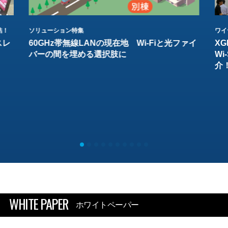
結！
ソリューション特集
ワイ
スレ
60GHz帯無線LANの現在地 Wi-Fiと光ファイ
XG
バーの間を埋める選択肢に
W
介
WHITE PAPER
ホワイトペーパー