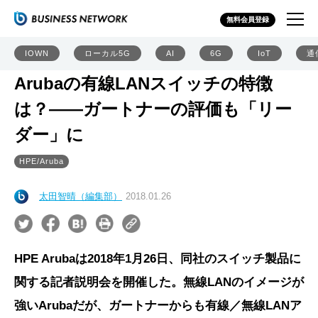
無料会員登録
IOWN
ローカル5G
AI
6G
IoT
通
Arubaの有線LANスイッチの特徴
は？――ガートナーの評価も「リー
ダー」に
HPE/Aruba
太田智晴（編集部）
2018.01.26
HPE Arubaは2018年1月26日、同社のスイッチ製品に
関する記者説明会を開催した。無線LANのイメージが
強いArubaだが、ガートナーからも有線／無線LANア