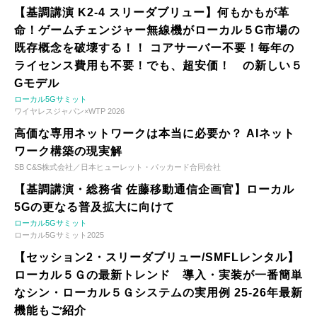
【基調講演 K2-4 スリーダブリュー】何もかもが革
命！ゲームチェンジャー無線機がローカル５G市場の
既存概念を破壊する！！ コアサーバー不要！毎年の
ライセンス費用も不要！でも、超安価！ の新しい５
Gモデル
ローカル5Gサミット
ワイヤレスジャパン×WTP 2026
高価な専用ネットワークは本当に必要か？ AIネット
ワーク構築の現実解
SB C&S株式会社／日本ヒューレット・パッカード合同会社
【基調講演・総務省 佐藤移動通信企画官】ローカル
5Gの更なる普及拡大に向けて
ローカル5Gサミット
ローカル5Gサミット2025
【セッション2・スリーダブリュー/SMFLレンタル】
ローカル５Ｇの最新トレンド 導入・実装が一番簡単
なシン・ローカル５Ｇシステムの実用例 25-26年最新
機能もご紹介