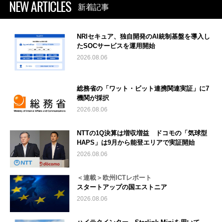
NEW ARTICLES
新着記事
NRIセキュア、独自開発のAI統制基盤を導入し
たSOCサービスを運用開始
2026.08.06
総務省の「ワット・ビット連携関連実証」に7
機関が採択
2026.08.06
NTTの1Q決算は増収増益 ドコモの「気球型
HAPS」は9月から能登エリアで実証開始
2026.08.06
＜連載＞欧州ICTレポート
スタートアップの国エストニア
2026.08.06