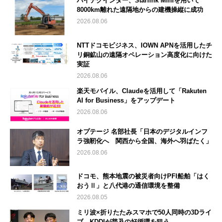
ハイテクインター、Starlink Miniを用いて
8000km離れた遠隔地からの建機操縦に成功
2026.08.06
NTTドコモビジネス、IOWN APNを活用したチ
リ銅鉱山の遠隔オペレーション高度化に向けた
実証
2026.08.06
楽天モバイル、Claudeを活用して「Rakuten
AI for Business」をアップデート
2026.08.06
オプテージ 名部社長「日本のデジタルインフ
ラ強靭化へ 関西から全国、海外へ羽ばたく」
2026.08.06
ドコモ、熊本地震の被災者向けPFI船舶「はく
おうⅡ」と八代港の通信環境を整備
2026.08.05
ミリ波×折りたたみスマホで50人同時の3Dライ
ブ KDDIが普及の好循環を狙う