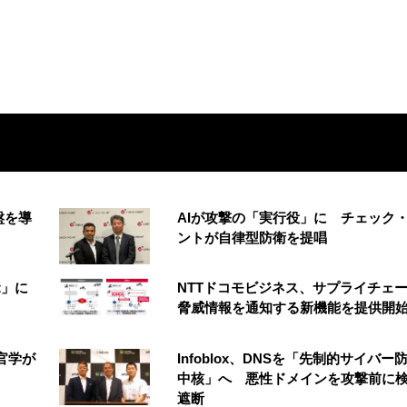
盤を導
AIが攻撃の「実行役」に チェック
ントが自律型防衛を提唱
t」に
NTTドコモビジネス、サプライチェ
脅威情報を通知する新機能を提供開
官学が
Infoblox、DNSを「先制的サイバー
中核」へ 悪性ドメインを攻撃前に
遮断