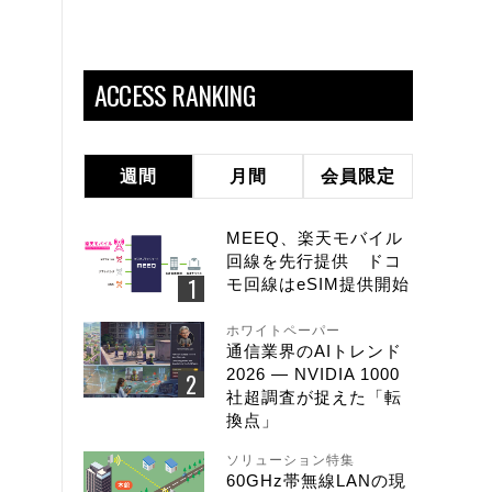
ACCESS RANKING
週間
月間
会員限定
MEEQ、楽天モバイル
回線を先行提供 ドコ
モ回線はeSIM提供開始
ホワイトペーパー
通信業界のAIトレンド
2026 ― NVIDIA 1000
社超調査が捉えた「転
換点」
ソリューション特集
60GHz帯無線LANの現