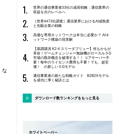
世界の通信事業者33社の成長戦略：通信業界の
収益を次のレベルへ
［世界4473社調査］通信業界におけるAI成熟度
と先駆企業の戦略
高価な専用ネットワークは本当に必要か？ AIネ
ットワーク構築の現実解
【基調講演 K2-4 スリーダブリュー】何もかもが
革命！ゲームチェンジャー無線機がローカル５G
市場の既存概念を破壊する！！ コアサーバー不
要！毎年のライセンス費用も不要！でも、超安
価！ の新しい５Gモデル
くな
通信事業者の新たな戦略ガイド B2B2Xモデル
を成功に導く秘訣とは
ダウンロード数ランキングをもっと見る