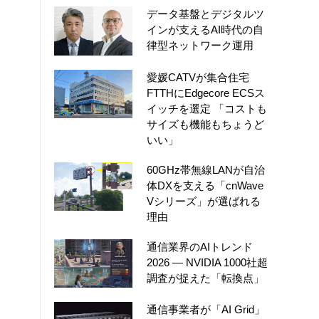
データ基盤とデジタルツ
インが支えるAI時代の自
律型ネットワーク運用
愛媛CATVが集合住宅
FTTHにEdgecore ECSス
イッチを選定 「コストも
サイズも機能もちょうど
いい」
60GHz帯無線LANが自治
体DXを支える「cnWave
Vシリーズ」が選ばれる
理由
通信業界のAIトレンド
2026 ― NVIDIA 1000社超
調査が捉えた「転換点」
通信事業者が「AI Grid」