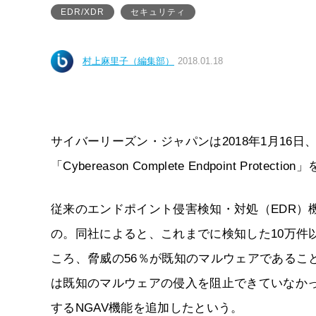
EDR/XDR
セキュリティ
村上麻里子（編集部）
2018.01.18
サイバーリーズン・ジャパンは2018年1月16
「Cybereason Complete Endpoint Pr
従来のエンドポイント侵害検知・対処（EDR）
の。同社によると、これまでに検知した10万件以
ころ、脅威の56％が既知のマルウェアであるこ
は既知のマルウェアの侵入を阻止できていなか
するNGAV機能を追加したという。