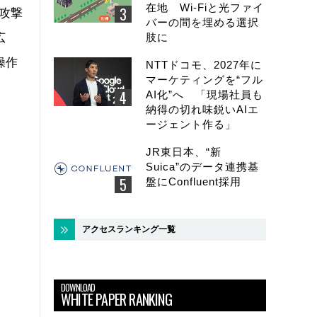
在地 Wi-Fiと光ファイ
。攻撃
バーの間を埋める選択
広
肢に
操作
NTTドコモ、2027年に
マーケティングを“フル
AI化”へ 「現場社員も
納得の切れ味鋭いAIエ
ージェント作る」
JR東日本、“新
Suica”のデータ連携基
盤にConfluent採用
アクセスランキング一覧
DOWNLOAD
WHITE PAPER RANKING