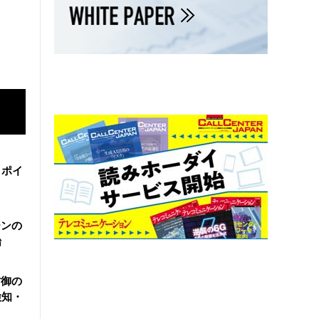
・ポイ
ーンの
始
防御の
検知・