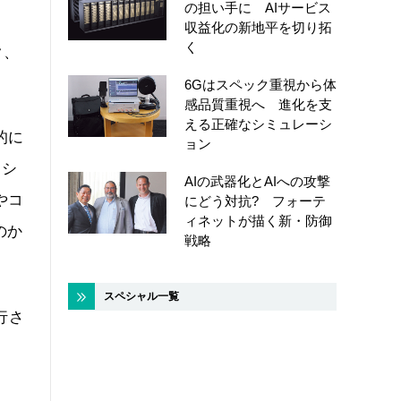
の担い手に AIサービス
収益化の新地平を切り拓
く
ク、
6Gはスペック重視から体
感品質重視へ 進化を支
える正確なシミュレーシ
的に
ョン
 シ
AIの武器化とAIへの攻撃
やコ
にどう対抗? フォーテ
ィネットが描く新・防御
のか
戦略
スペシャル一覧
行さ