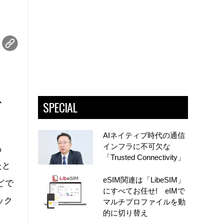
ム
SPECIAL
AIネイティブ時代の通信
インフラに不可欠な
も
「Trusted Connectivity」
たと
eSIM関連は「LibeSIM」
どで
にすべてお任せ! eIMで
ック
マルチプロファイルを動
的に切り替え