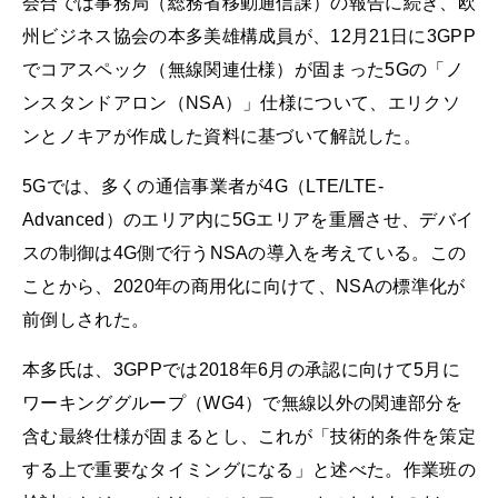
会合では事務局（総務省移動通信課）の報告に続き、欧
州ビジネス協会の本多美雄構成員が、12月21日に3GPP
でコアスペック（無線関連仕様）が固まった5Gの「ノ
ンスタンドアロン（NSA）」仕様について、エリクソ
ンとノキアが作成した資料に基づいて解説した。
5Gでは、多くの通信事業者が4G（LTE/LTE-
Advanced）のエリア内に5Gエリアを重層させ、デバイ
スの制御は4G側で行うNSAの導入を考えている。この
ことから、2020年の商用化に向けて、NSAの標準化が
前倒しされた。
本多氏は、3GPPでは2018年6月の承認に向けて5月に
ワーキンググループ（WG4）で無線以外の関連部分を
含む最終仕様が固まるとし、これが「技術的条件を策定
する上で重要なタイミングになる」と述べた。作業班の