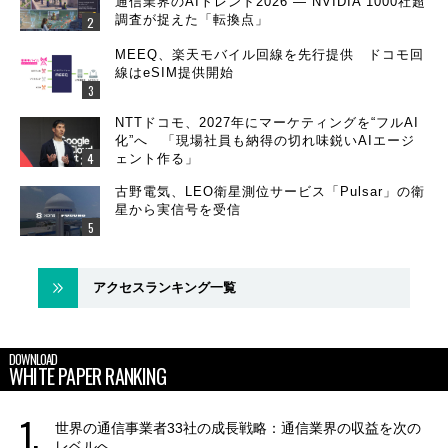
通信業界のAIトレンド2026 ― NVIDIA 1000社超
調査が捉えた「転換点」
MEEQ、楽天モバイル回線を先行提供 ドコモ回
線はeSIM提供開始
NTTドコモ、2027年にマーケティングを“フルAI
化”へ 「現場社員も納得の切れ味鋭いAIエージ
ェント作る」
古野電気、LEO衛星測位サービス「Pulsar」の衛
星から実信号を受信
アクセスランキング一覧
DOWNLOAD
WHITE PAPER RANKING
世界の通信事業者33社の成長戦略：通信業界の収益を次の
レベルへ