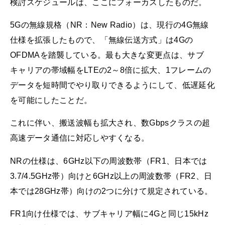
検討スケジュールは、ここにフォーカスしたものだ。
5Gの無線規格（NR：New Radio）は、現行の4G無線
仕様を拡張したもので、「無線伝送方式」は4Gの
OFDMAを踏襲している。最も大きな変更点は、サブ
キャリアの帯域幅をLTEの2～8倍に拡大、1フレームの
データを短時間でやり取りできるようにして、低遅延化
を可能にしたことだ。
これに伴い、搬送波幅も拡大され、数Gbpsクラスの超
高速データ通信に対応しやすくなる。
NRの仕様は、6GHz以下の周波数帯（FR1、日本では
3.7/4.5GHz帯）向けと6GHz以上の周波数帯（FR2、日
本では28GHz帯）向けの2つに分けて規定されている。
FR1向け仕様では、サブキャリア幅に4Gと同じ15kHz