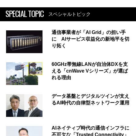
SPECIAL TOPIC
スペシャルトピック
通信事業者が「AI Grid」の担い手
に AIサービス収益化の新地平を切
り拓く
60GHz帯無線LANが自治体DXを支
える「cnWave Vシリーズ」が選ば
れる理由
データ基盤とデジタルツインが支え
るAI時代の自律型ネットワーク運用
AIネイティブ時代の通信インフラに
不可欠な「Trusted Connectivity」