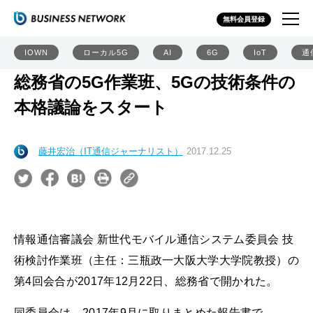
無料会員登録
IOWN
ローカル5G
AI
6G
IoT
通
総務省の5G作業班、5Gの技術条件の
本格議論をスタート
藤井宏治（IT通信ジャーナリスト）
2017.12.25
情報通信審議会 新世代モバイル通信システム委員会 技
術検討作業班（主任：三瓶政一大阪大学大学院教授）の
第4回会合が2017年12月22日、総務省で開かれた。
同委員会は、2017年9月に取りまとめた報告書で、