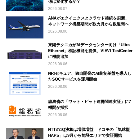
係は変化するか？
2026.08.07
ANAがエクイニクスとクラウド接続を刷新、
ネットワーク構築期間が数カ月から数週間へ
2026.08.06
東陽テクニカがAIデータセンター向け「Ultra
Ethernet」検証機能を提供、VIAVI TestCenter
に機能追加
2026.08.06
NRIセキュア、独自開発のAI統制基盤を導入し
たSOCサービスを運用開始
2026.08.06
総務省の「ワット・ビット連携関連実証」に7
機関が採択
2026.08.06
NTTの1Q決算は増収増益 ドコモの「気球型
HAPS」は9月から能登エリアで実証開始