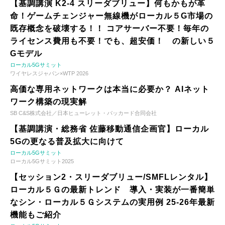
【基調講演 K2-4 スリーダブリュー】何もかもが革
命！ゲームチェンジャー無線機がローカル５G市場の
既存概念を破壊する！！ コアサーバー不要！毎年の
ライセンス費用も不要！でも、超安価！ の新しい５
Gモデル
ローカル5Gサミット
ワイヤレスジャパン×WTP 2026
高価な専用ネットワークは本当に必要か？ AIネット
ワーク構築の現実解
SB C&S株式会社／日本ヒューレット・パッカード合同会社
【基調講演・総務省 佐藤移動通信企画官】ローカル
5Gの更なる普及拡大に向けて
ローカル5Gサミット
ローカル5Gサミット2025
【セッション2・スリーダブリュー/SMFLレンタル】
ローカル５Ｇの最新トレンド 導入・実装が一番簡単
なシン・ローカル５Ｇシステムの実用例 25-26年最新
機能もご紹介