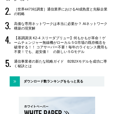
［世界4473社調査］通信業界におけるAI成熟度と先駆企業
の戦略
高価な専用ネットワークは本当に必要か？ AIネットワーク
構築の現実解
【基調講演 K2-4 スリーダブリュー】何もかもが革命！ゲ
ームチェンジャー無線機がローカル５G市場の既存概念を
破壊する！！ コアサーバー不要！毎年のライセンス費用も
不要！でも、超安価！ の新しい５Gモデル
通信事業者の新たな戦略ガイド B2B2Xモデルを成功に導
く秘訣とは
ダウンロード数ランキングをもっと見る