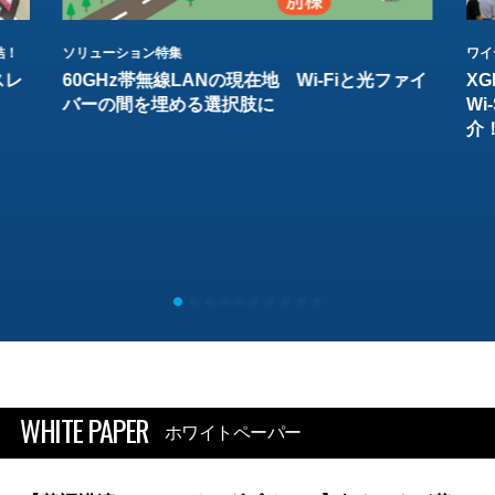
結！
ソリューション特集
ワイ
スレ
60GHz帯無線LANの現在地 Wi-Fiと光ファイ
XG
バーの間を埋める選択肢に
W
介
WHITE PAPER
ホワイトペーパー