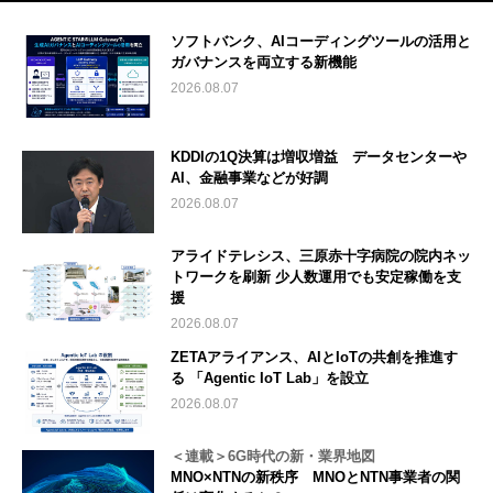
ソフトバンク、AIコーディングツールの活用と
ガバナンスを両立する新機能
2026.08.07
KDDIの1Q決算は増収増益 データセンターや
AI、金融事業などが好調
2026.08.07
アライドテレシス、三原赤十字病院の院内ネッ
トワークを刷新 少人数運用でも安定稼働を支
援
2026.08.07
ZETAアライアンス、AIとIoTの共創を推進す
る 「Agentic IoT Lab」を設立
2026.08.07
＜連載＞6G時代の新・業界地図
MNO×NTNの新秩序 MNOとNTN事業者の関