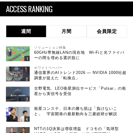
ACCESS RANKING
週間
月間
会員限定
ソリューション特集
60GHz帯無線LANの現在地 Wi-Fiと光ファイバ
ーの間を埋める選択肢に
ホワイトペーパー
通信業界のAIトレンド2026 ― NVIDIA 1000社超
調査が捉えた「転換点」
古野電気、LEO衛星測位サービス「Pulsar」の衛
星から実信号を受信
衛星コンステ、日本の勝ち筋は「負けないこ
と」 宇宙開発の最新動向を三菱総研が解説
NTTの1Q決算は増収増益 ドコモの「気球型