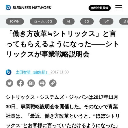
無料会員登録
IOWN
ローカル5G
AI
6G
IoT
通
「働き方改革≒シトリックス」と言
ってもらえるようになった――シト
リックスが事業戦略説明会
太田智晴（編集部）
2017.11.30
シトリックス・システムズ・ジャパンは2017年11月
30日、事業戦略説明会を開催した。そのなかで青葉
社長は、「最近、働き方改革というと、“ほぼシトリ
ックス”とお客様に言っていただけるようになった」