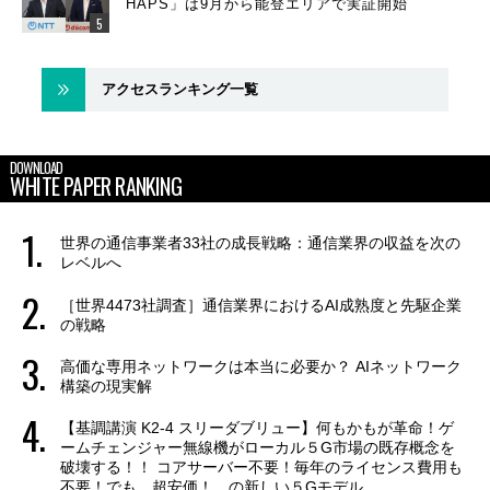
HAPS」は9月から能登エリアで実証開始
アクセスランキング一覧
DOWNLOAD
WHITE PAPER RANKING
世界の通信事業者33社の成長戦略：通信業界の収益を次の
レベルへ
［世界4473社調査］通信業界におけるAI成熟度と先駆企業
の戦略
高価な専用ネットワークは本当に必要か？ AIネットワーク
構築の現実解
【基調講演 K2-4 スリーダブリュー】何もかもが革命！ゲ
ームチェンジャー無線機がローカル５G市場の既存概念を
破壊する！！ コアサーバー不要！毎年のライセンス費用も
不要！でも、超安価！ の新しい５Gモデル