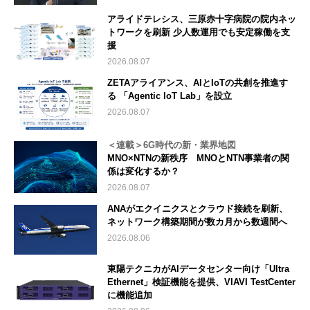
アライドテレシス、三原赤十字病院の院内ネッ
トワークを刷新 少人数運用でも安定稼働を支
援
2026.08.07
ZETAアライアンス、AIとIoTの共創を推進す
る 「Agentic IoT Lab」を設立
2026.08.07
＜連載＞6G時代の新・業界地図
MNO×NTNの新秩序 MNOとNTN事業者の関
係は変化するか？
2026.08.07
ANAがエクイニクスとクラウド接続を刷新、
ネットワーク構築期間が数カ月から数週間へ
2026.08.06
東陽テクニカがAIデータセンター向け「Ultra
Ethernet」検証機能を提供、VIAVI TestCenter
に機能追加