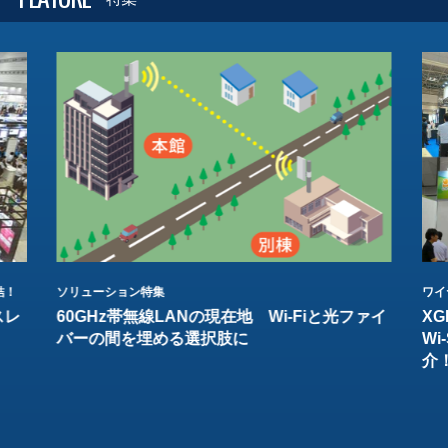
結！
ソリューション特集
ワイ
スレ
60GHz帯無線LANの現在地 Wi-Fiと光ファイ
XG
バーの間を埋める選択肢に
W
介