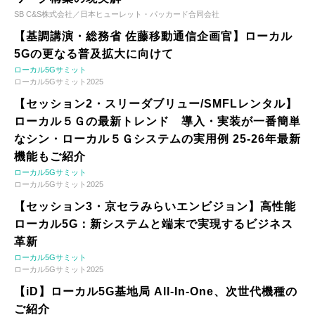
SB C&S株式会社／日本ヒューレット・パッカード合同会社
【基調講演・総務省 佐藤移動通信企画官】ローカル
5Gの更なる普及拡大に向けて
ローカル5Gサミット
ローカル5Gサミット2025
【セッション2・スリーダブリュー/SMFLレンタル】
ローカル５Ｇの最新トレンド 導入・実装が一番簡単
なシン・ローカル５Ｇシステムの実用例 25-26年最新
機能もご紹介
ローカル5Gサミット
ローカル5Gサミット2025
【セッション3・京セラみらいエンビジョン】高性能
ローカル5G：新システムと端末で実現するビジネス
革新
ローカル5Gサミット
ローカル5Gサミット2025
【iD】ローカル5G基地局 All-In-One、次世代機種の
ご紹介