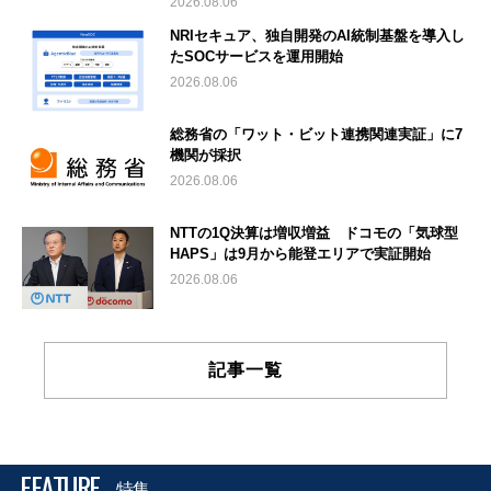
2026.08.06
NRIセキュア、独自開発のAI統制基盤を導入し
たSOCサービスを運用開始
2026.08.06
総務省の「ワット・ビット連携関連実証」に7
機関が採択
2026.08.06
NTTの1Q決算は増収増益 ドコモの「気球型
HAPS」は9月から能登エリアで実証開始
2026.08.06
記事一覧
FEATURE
特集