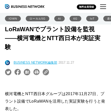
無料会員登録
IOWN
ローカル5G
AI
6G
IoT
通
LoRaWANでプラント設備を監視
――横河電機とNTT西日本が実証実
験
BUSINESS NETWORK編集部
2017.11.27
横河電機とNTT西日本グループは2017年11月27日、プ
ラント設備でLoRaWANを活用した実証実験を行うと発
表した。