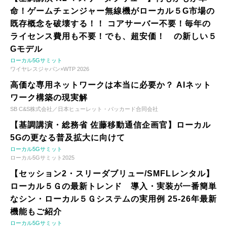
命！ゲームチェンジャー無線機がローカル５G市場の
既存概念を破壊する！！ コアサーバー不要！毎年の
ライセンス費用も不要！でも、超安価！ の新しい５
Gモデル
ローカル5Gサミット
ワイヤレスジャパン×WTP 2026
高価な専用ネットワークは本当に必要か？ AIネット
ワーク構築の現実解
SB C&S株式会社／日本ヒューレット・パッカード合同会社
【基調講演・総務省 佐藤移動通信企画官】ローカル
5Gの更なる普及拡大に向けて
ローカル5Gサミット
ローカル5Gサミット2025
【セッション2・スリーダブリュー/SMFLレンタル】
ローカル５Ｇの最新トレンド 導入・実装が一番簡単
なシン・ローカル５Ｇシステムの実用例 25-26年最新
機能もご紹介
ローカル5Gサミット