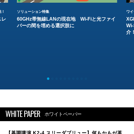
結！
ソリューション特集
ワイ
スレ
60GHz帯無線LANの現在地 Wi-Fiと光ファイ
XG
バーの間を埋める選択肢に
W
介
WHITE PAPER
ホワイトペーパー
【基調講演 K2-4 スリーダブリュー】何もかもが革