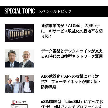
SPECIAL TOPIC
スペシャルトピック
通信事業者が「AI Grid」の担い手
に AIサービス収益化の新地平を切
り拓く
データ基盤とデジタルツインが支え
るAI時代の自律型ネットワーク運用
AIの武器化とAIへの攻撃にどう対
抗? フォーティネットが描く新・
防御戦略
eSIM関連は「LibeSIM」にすべてお
任せ! eIMでマルチプロファイルを