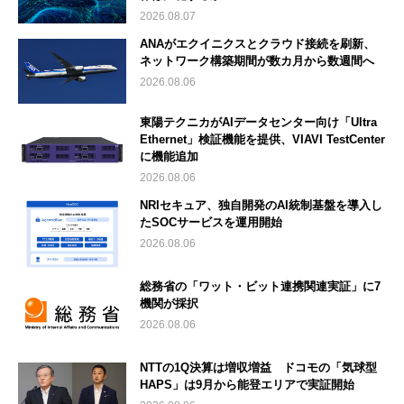
2026.08.07
ANAがエクイニクスとクラウド接続を刷新、
ネットワーク構築期間が数カ月から数週間へ
2026.08.06
東陽テクニカがAIデータセンター向け「Ultra
Ethernet」検証機能を提供、VIAVI TestCenter
に機能追加
2026.08.06
NRIセキュア、独自開発のAI統制基盤を導入し
たSOCサービスを運用開始
2026.08.06
総務省の「ワット・ビット連携関連実証」に7
機関が採択
2026.08.06
NTTの1Q決算は増収増益 ドコモの「気球型
HAPS」は9月から能登エリアで実証開始