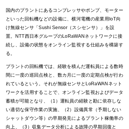
国内のプラントにあるコンプレッサやポンプ、モーター
といった回転機などの設備に、横河電機の産業用IoT向
け無線センサ「Sushi Sensor（スシセンサ）」を設
置。NTT西日本グループのLoRaWANネットワークに接
続し、設備の状態をオンライン監視する仕組みを構築す
る。
プラントの回転機では、経験を積んだ運転員による数時
間に一度の巡回点検と、数カ月に一度の定期点検が行わ
れているという。それが無線センサとLoRaWANネット
ワークを活用することで、オンライン監視およびデータ
蓄積が可能となり、（1）運転員の経験と勘に依存しな
い適切な保守作業の実施、（2）設備異常（予期しない
シャットダウン等）の早期発見によるプラント稼働率の
向上、（3）収集データ分析による故障の早期回復と