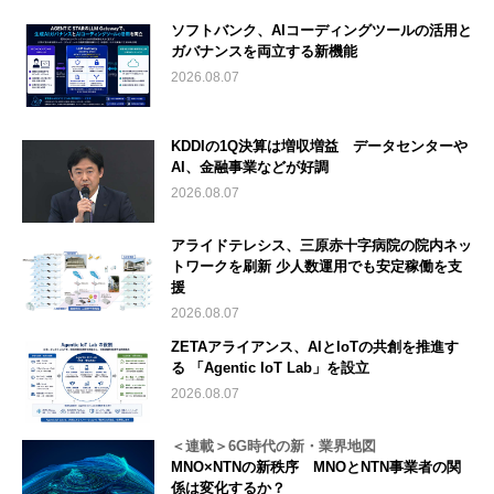
ソフトバンク、AIコーディングツールの活用と
ガバナンスを両立する新機能
2026.08.07
KDDIの1Q決算は増収増益 データセンターや
AI、金融事業などが好調
2026.08.07
アライドテレシス、三原赤十字病院の院内ネッ
トワークを刷新 少人数運用でも安定稼働を支
援
2026.08.07
ZETAアライアンス、AIとIoTの共創を推進す
る 「Agentic IoT Lab」を設立
2026.08.07
＜連載＞6G時代の新・業界地図
MNO×NTNの新秩序 MNOとNTN事業者の関
係は変化するか？