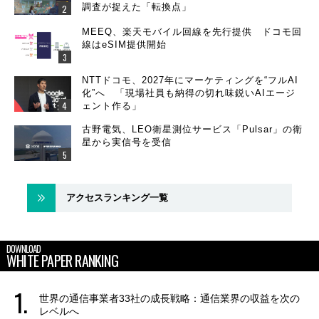
調査が捉えた「転換点」
MEEQ、楽天モバイル回線を先行提供 ドコモ回
線はeSIM提供開始
NTTドコモ、2027年にマーケティングを“フルAI
化”へ 「現場社員も納得の切れ味鋭いAIエージ
ェント作る」
古野電気、LEO衛星測位サービス「Pulsar」の衛
星から実信号を受信
アクセスランキング一覧
DOWNLOAD
WHITE PAPER RANKING
世界の通信事業者33社の成長戦略：通信業界の収益を次の
レベルへ