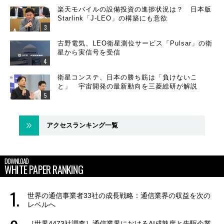
楽天モバイルの設備投資の進捗状況は？ 日本版
Starlink「J-LEO」の構築にも意欲
古野電気、LEO衛星測位サービス「Pulsar」の衛
星から実信号を受信
衛星コンステ、日本の勝ち筋は「負けないこ
と」 宇宙開発の最新動向を三菱総研が解説
アクセスランキング一覧
DOWNLOAD
WHITE PAPER RANKING
世界の通信事業者33社の成長戦略：通信業界の収益を次の
レベルへ
［世界4473社調査］通信業界におけるAI成熟度と先駆企業