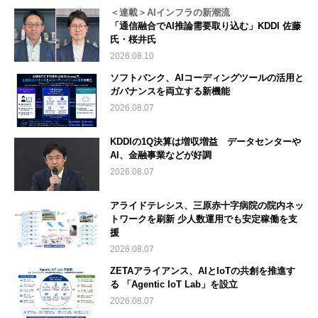
＜連載＞AIインフラの新潮流
「通信融合でAI推論需要取り込む」KDDI 佐藤
氏・桜井氏
2026.08.10
ソフトバンク、AIコーディングツールの活用と
ガバナンスを両立する新機能
2026.08.07
KDDIの1Q決算は増収増益 データセンターや
AI、金融事業などが好調
2026.08.07
アライドテレシス、三原赤十字病院の院内ネッ
トワークを刷新 少人数運用でも安定稼働を支
援
2026.08.07
ZETAアライアンス、AIとIoTの共創を推進す
る 「Agentic IoT Lab」を設立
2026.08.07