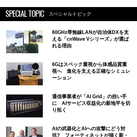
SPECIAL TOPIC
スペシャルトピック
60GHz帯無線LANが自治体DXを支
える「cnWave Vシリーズ」が選ば
れる理由
6Gはスペック重視から体感品質重
視へ 進化を支える正確なシミュレ
ーション
通信事業者が「AI Grid」の担い手
に AIサービス収益化の新地平を切
り拓く
AIの武器化とAIへの攻撃にどう対
抗? フォーティネットが描く新・