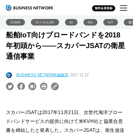
無料会員登録
IOWN
ローカル5G
AI
6G
IoT
通
船舶IoT向けブロードバンドを2018
年初頭から――スカパーJSATの衛星
通信事業
BUSINESS NETWORK編集部
2017.11.22
スカパーJSATは2017年11月21日、次世代海洋ブロー
ドバンドサービスの提供に向けて米KVH社と協業合意
書を締結したと発表した。スカパーJSATは、衛生放送