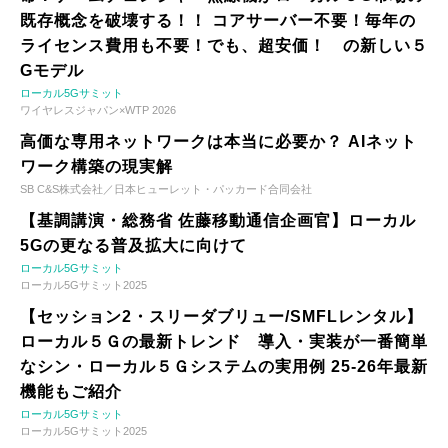
既存概念を破壊する！！ コアサーバー不要！毎年の
ライセンス費用も不要！でも、超安価！ の新しい５
Gモデル
ローカル5Gサミット
ワイヤレスジャパン×WTP 2026
高価な専用ネットワークは本当に必要か？ AIネット
ワーク構築の現実解
SB C&S株式会社／日本ヒューレット・パッカード合同会社
【基調講演・総務省 佐藤移動通信企画官】ローカル
5Gの更なる普及拡大に向けて
ローカル5Gサミット
ローカル5Gサミット2025
【セッション2・スリーダブリュー/SMFLレンタル】
ローカル５Ｇの最新トレンド 導入・実装が一番簡単
なシン・ローカル５Ｇシステムの実用例 25-26年最新
機能もご紹介
ローカル5Gサミット
ローカル5Gサミット2025