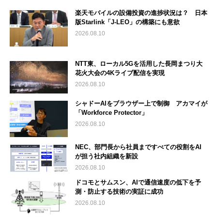
楽天モバイルの設備投資の進捗状況は？ 日本
版Starlink「J-LEO」の構築にも意欲
2026.08.10
NTT東、ローカル5Gを活用した長岡まつり大
花火大会の4Kライブ配信を実現
2026.08.10
シャドーAIをブラウザー上で制御 アカマイが
「Workforce Protector」
2026.08.10
NEC、部門長から社員まですべての役割をAI
が担う社内組織を新設
2026.08.10
ドコモとサムスン、AIで通信速度の低下を予
測・防止する技術の実証に成功
2026.08.10