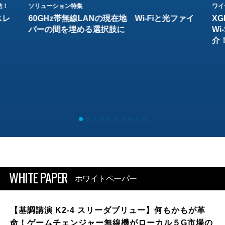
結！
ソリューション特集
ワイ
スレ
60GHz帯無線LANの現在地 Wi-Fiと光ファイ
XG
バーの間を埋める選択肢に
W
介
WHITE PAPER
ホワイトペーパー
【基調講演 K2-4 スリーダブリュー】何もかもが革
命！ゲームチェンジャー無線機がローカル５G市場の