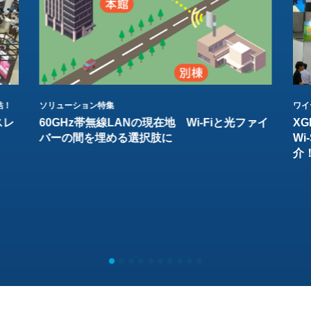
結！
ソリューション特集
ワイ
スレ
60GHz帯無線LANの現在地 Wi-Fiと光ファイ
XG
バーの間を埋める選択肢に
W
介