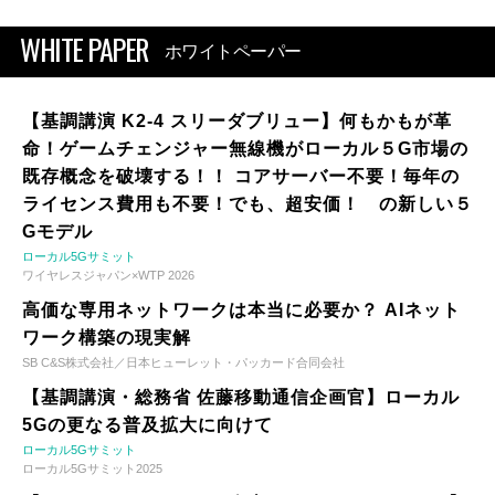
WHITE PAPER
ホワイトペーパー
【基調講演 K2-4 スリーダブリュー】何もかもが革
命！ゲームチェンジャー無線機がローカル５G市場の
既存概念を破壊する！！ コアサーバー不要！毎年の
ライセンス費用も不要！でも、超安価！ の新しい５
Gモデル
ローカル5Gサミット
ワイヤレスジャパン×WTP 2026
高価な専用ネットワークは本当に必要か？ AIネット
ワーク構築の現実解
SB C&S株式会社／日本ヒューレット・パッカード合同会社
【基調講演・総務省 佐藤移動通信企画官】ローカル
5Gの更なる普及拡大に向けて
ローカル5Gサミット
ローカル5Gサミット2025