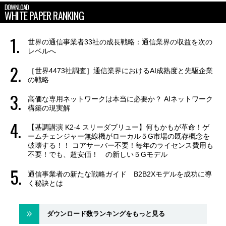
DOWNLOAD
WHITE PAPER RANKING
世界の通信事業者33社の成長戦略：通信業界の収益を次の
レベルへ
［世界4473社調査］通信業界におけるAI成熟度と先駆企業
の戦略
高価な専用ネットワークは本当に必要か？ AIネットワーク
構築の現実解
【基調講演 K2-4 スリーダブリュー】何もかもが革命！ゲ
ームチェンジャー無線機がローカル５G市場の既存概念を
破壊する！！ コアサーバー不要！毎年のライセンス費用も
不要！でも、超安価！ の新しい５Gモデル
通信事業者の新たな戦略ガイド B2B2Xモデルを成功に導
く秘訣とは
ダウンロード数ランキングをもっと見る