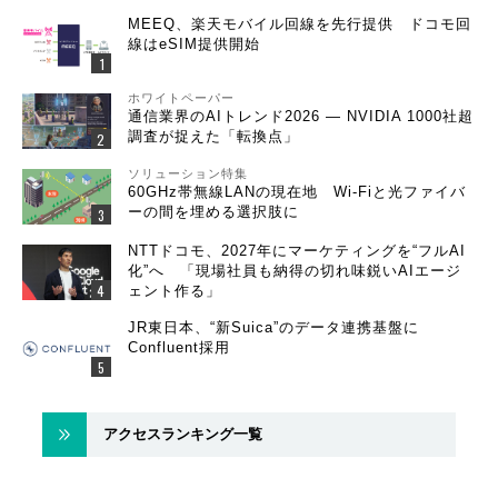
MEEQ、楽天モバイル回線を先行提供 ドコモ回
線はeSIM提供開始
ホワイトペーパー
通信業界のAIトレンド2026 ― NVIDIA 1000社超
調査が捉えた「転換点」
ソリューション特集
60GHz帯無線LANの現在地 Wi-Fiと光ファイバ
ーの間を埋める選択肢に
NTTドコモ、2027年にマーケティングを“フルAI
化”へ 「現場社員も納得の切れ味鋭いAIエージ
ェント作る」
JR東日本、“新Suica”のデータ連携基盤に
Confluent採用
アクセスランキング一覧